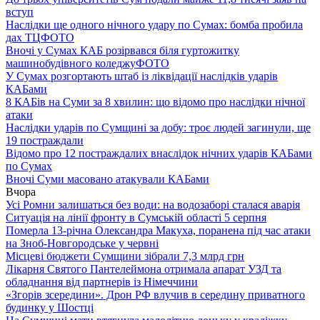
вступ
Наслідки ще одного нічного удару по Сумах: бомба пробила
дах ТЦ
ФОТО
Вночі у Сумах КАБ розірвався біля гуртожитку
машинобудівного коледжу
ФОТО
У Сумах розгортають штаб із ліквідації наслідків ударів
КАБами
8 КАБів на Суми за 8 хвилин: що відомо про наслідки нічної
атаки
Наслідки ударів по Сумщині за добу: троє людей загинули, ще
19 постраждали
Відомо про 12 постраждалих внаслідок нічних ударів КАБами
по Сумах
Вночі Суми масовано атакували КАБами
Вчора
Усі Ромни залишаться без води: на водозаборі сталася аварія
Ситуація на лінії фронту в Сумській області 5 серпня
Померла 13-річна Олександра Макуха, поранена під час атаки
на Зноб-Новгородське у червні
Місцеві бюджети Сумщини зібрали 7,3 млрд грн
Лікарня Святого Пантелеймона отримала апарат УЗД та
обладнання від партнерів із Німеччини
«Згорів зсередини». Дрон РФ влучив в середину приватного
будинку у Шостці