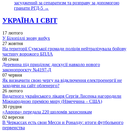
засуджений за сепаратизм та розправу за допомогою
гранати РГД-5
→
УКРАЇНА І СВІТ
17 лютого
У Білопіллі знову вибух
27 жовтня
На території Сумської громади поліція нейтралізувала бойову
частину ворожого БПЛА
08 січня
Деревина під прицілом: дискусії навколо нового
законопроєкту №4197-Д
07 червня
Як визначити свою чергу на відключення електроенергії не
заходячи на сайт обленерго?
26 лютого
Видатного українського лікаря Сергія Лисенка нагородили
Міжнародною премією миру (Німеччина – США)
30 грудня
«Аврора» передала 220 шоломів захисникам
02 вересня
В Черкассах есть свои Месси и Роналду: итоги футбольного
первенства