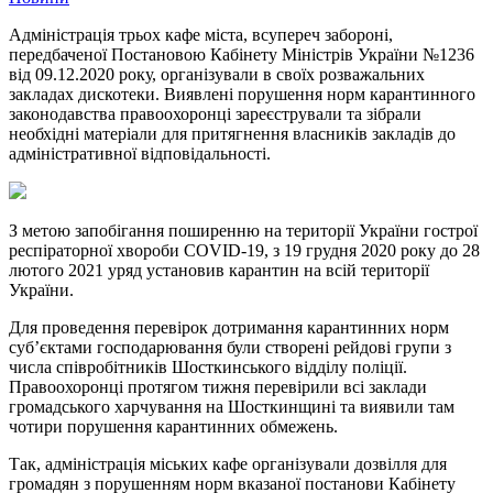
Адміністрація трьох кафе міста, всупереч забороні,
передбаченої Постановою Кабінету Міністрів України №1236
від 09.12.2020 року, організували в своїх розважальних
закладах дискотеки. Виявлені порушення норм карантинного
законодавства правоохоронці зареєстрували та зібрали
необхідні матеріали для притягнення власників закладів до
адміністративної відповідальності.
З метою запобігання поширенню на території України гострої
респіраторної хвороби COVID-19, з 19 грудня 2020 року до 28
лютого 2021 уряд установив карантин на всій території
України.
Для проведення перевірок дотримання карантинних норм
суб’єктами господарювання були створені рейдові групи з
числа співробітників Шосткинського відділу поліції.
Правоохоронці протягом тижня перевірили всі заклади
громадського харчування на Шосткинщині та виявили там
чотири порушення карантинних обмежень.
Так, адміністрація міських кафе організували дозвілля для
громадян з порушенням норм вказаної постанови Кабінету