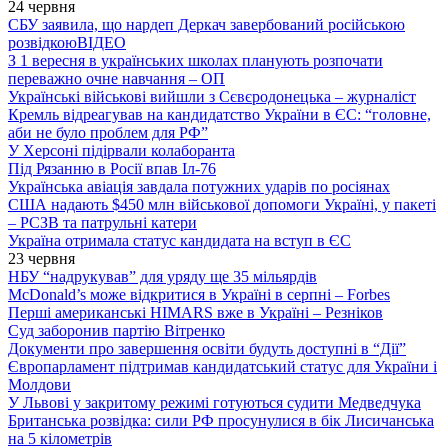
24 червня
СБУ заявила, що нардеп Деркач завербований російською
розвідкою
ВІДЕО
З 1 вересня в українських школах планують розпочати
переважно очне навчання – ОП
Українські військові вийшли з Сєвєродонецька – журналіст
Кремль відреагував на кандидатство України в ЄС: “головне,
аби не було проблем для РФ”
У Херсоні підірвали колаборанта
Під Рязанню в Росії впав Іл-76
Українська авіація завдала потужних ударів по росіянах
США надають $450 млн військової допомоги Україні, у пакеті
– РСЗВ та патрульні катери
Україна отримала статус кандидата на вступ в ЄС
23 червня
НБУ “надрукував” для уряду ще 35 мільярдів
McDonald’s може відкритися в Україні в серпні – Forbes
Перші американські HIMARS вже в Україні – Резніков
Суд заборонив партію Вітренко
Документи про завершення освіти будуть доступні в “Дії”
Європарламент підтримав кандидатський статус для України і
Молдови
У Львові у закритому режимі готуються судити Медведчука
Британська розвідка: сили РФ просунулися в бік Лисичанська
на 5 кілометрів