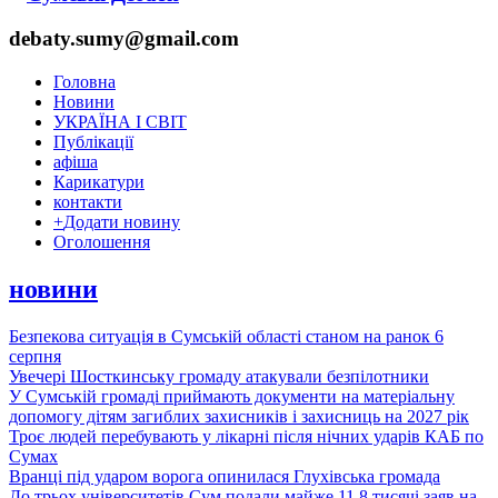
debaty.sumy@gmail.com
Головна
Новини
УКРАЇНА І СВІТ
Публікації
афіша
Карикатури
контакти
+
Додати новину
Оголошення
новини
Безпекова ситуація в Сумській області станом на ранок 6
серпня
Увечері Шосткинську громаду атакували безпілотники
У Сумській громаді приймають документи на матеріальну
допомогу дітям загиблих захисників і захисниць на 2027 рік
Троє людей перебувають у лікарні після нічних ударів КАБ по
Сумах
Вранці під ударом ворога опинилася Глухівська громада
До трьох університетів Сум подали майже 11,8 тисячі заяв на