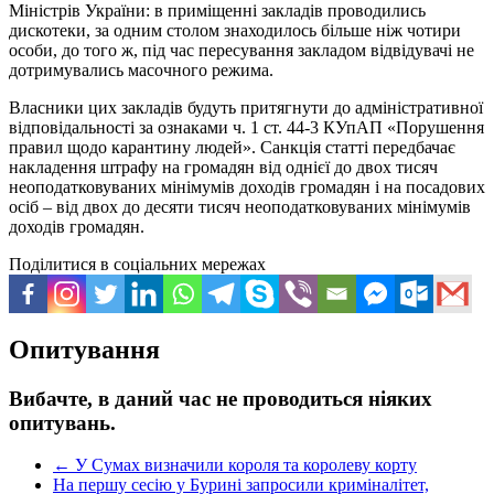
Міністрів України: в приміщенні закладів проводились
дискотеки, за одним столом знаходилось більше ніж чотири
особи, до того ж, під час пересування закладом відвідувачі не
дотримувались масочного режима.
Власники цих закладів будуть притягнути до адміністративної
відповідальності за ознаками ч. 1 ст. 44-3 КУпАП «Порушення
правил щодо карантину людей». Санкція статті передбачає
накладення штрафу на громадян від однієї до двох тисяч
неоподатковуваних мінімумів доходів громадян і на посадових
осіб – від двох до десяти тисяч неоподатковуваних мінімумів
доходів громадян.
Поділитися в соціальних мережах
Опитування
Вибачте, в даний час не проводиться ніяких
опитувань.
←
У Сумах визначили короля та королеву корту
На першу сесію у Бурині запросили криміналітет,