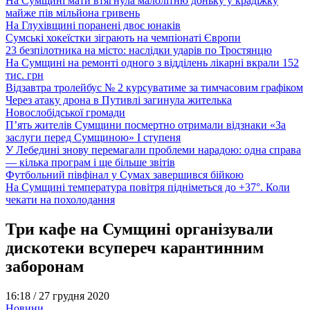
На Сумщині мати втягнула малолітню доньку у крадіжку
майже пів мільйона гривень
На Глухівщині поранені двоє юнаків
Сумські хокеїстки зіграють на чемпіонаті Європи
23 безпілотника на місто: наслідки ударів по Тростянцю
На Сумщині на ремонті одного з відділень лікарні вкрали 152
тис. грн
Відзавтра тролейбус № 2 курсуватиме за тимчасовим графіком
Через атаку дрона в Путивлі загинула жителька
Новослобідської громади
П’ять жителів Сумщини посмертно отримали відзнаки «За
заслуги перед Сумщиною» І ступеня
У Лебедині знову перемагали проблеми нарадою: одна справа
— кілька програм і ще більше звітів
Футбольний півфінал у Сумах завершився бійкою
На Сумщині температура повітря підніметься до +37°. Коли
чекати на похолодання
Три кафе на Сумщині організували
дискотеки всупереч карантинним
заборонам
16:18 /
27 грудня 2020
Новини