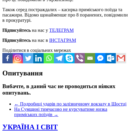
Також серед постраждалих – касирка приміського поїзда та
пасажири. Відомо щонайменше про 8 поранених, повідомили
в прокуратурі.
Підписуйтесь
на нас у
ТЕЛЕГРАМ
Підписуйтесь
на нас в
ІНСТАГРАМ
Поділитися в соціальних мережах
Опитування
Вибачте, в даний час не проводиться ніяких
опитувань.
←
Подробиці ударів по залізничному вокзалу в Шостці
На Сумщині тимчасово не курсуватиме низка
приміських поїздів
→
УКРАЇНА І СВІТ