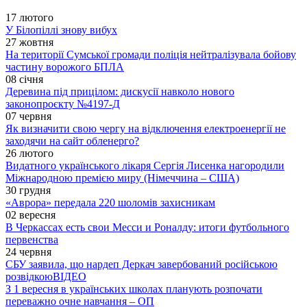
17 лютого
У Білопіллі знову вибух
27 жовтня
На території Сумської громади поліція нейтралізувала бойову
частину ворожого БПЛА
08 січня
Деревина під прицілом: дискусії навколо нового
законопроєкту №4197-Д
07 червня
Як визначити свою чергу на відключення електроенергії не
заходячи на сайт обленерго?
26 лютого
Видатного українського лікаря Сергія Лисенка нагородили
Міжнародною премією миру (Німеччина – США)
30 грудня
«Аврора» передала 220 шоломів захисникам
02 вересня
В Черкассах есть свои Месси и Роналду: итоги футбольного
первенства
24 червня
СБУ заявила, що нардеп Деркач завербований російською
розвідкою
ВІДЕО
З 1 вересня в українських школах планують розпочати
переважно очне навчання – ОП