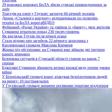
хлопчик
29 ворожих ворожих БпЛА збили сумські прикордонники за
добу
Трагедія на озері у Глухові: загинув 66-річний чоловік
Дрони «Сталевого кордону» відпрацювали по позиціях,
техніці та БпЛА ворога
ВІДЕО
Фейковий «Радар України» та дзвінок із «банку»: двоє жителів
Сумщини втратили понад 230 тисяч гривень
Як виглядає Глухів після нічної атаки
Стало відомо про загибель 22-річного захисника з
Кролевецької громади Максима Кременя
Жнива під обстрілами: на Сумщині вже зібрали дві третини
ранніх зернових
Безпекова ситуація в Сумській області станом на ранок 7
серпня
Бджолярі Сумщини збирають великі врожаї меду попри умови
війни
У Білопільській громаді ворог атакував безпілотником людей
на ринку: 10 постраждалих
У Глухівській громаді знищене росіянами поштове відділення