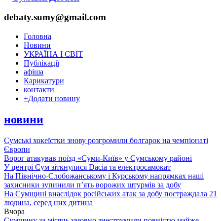
debaty.sumy@gmail.com
Головна
Новини
УКРАЇНА І СВІТ
Публікації
афіша
Карикатури
контакти
+
Додати новину
новини
Сумські хокеїстки знову розгромили болгарок на чемпіонаті
Європи
Ворог атакував поїзд «Суми-Київ» у Сумському районі
У центрі Сум зіткнулися Dacia та електросамокат
На Північно-Слобожанському і Курському напрямках наші
захисники зупинили п’ять ворожих штурмів за добу
На Сумщині внаслідок російських атак за добу постраждала 21
людина, серед них дитина
Вчора
Сумщину за місяць умовно знеструмили повністю майже