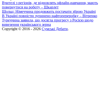
Вчителі з регіонів, де відновлять офлайн-навчання, мають
повернутися на роботу – Шкарлет
Шольц: Німеччина продовжить постачати зброю Україні
В Україні повністю зупинено нафтопереробку – Вітренко
Туреччина заявила, що досягла прогресу з Росією щодо
вивезення українського зерна
Copyright © 2016 - 2026
Сумські Дебати
.