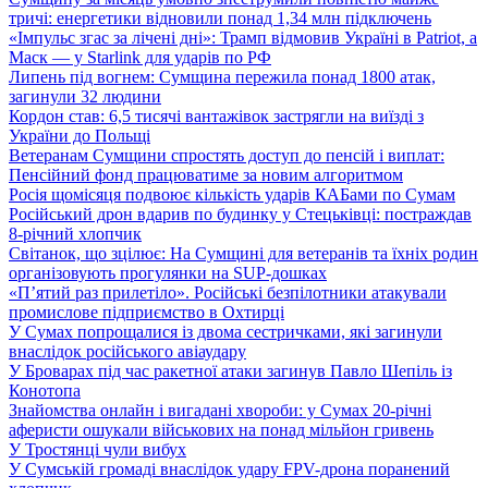
тричі: енергетики відновили понад 1,34 млн підключень
«Імпульс згас за лічені дні»: Трамп відмовив Україні в Patriot, а
Маск — у Starlink для ударів по РФ
Липень під вогнем: Сумщина пережила понад 1800 атак,
загинули 32 людини
Кордон став: 6,5 тисячі вантажівок застрягли на виїзді з
України до Польщі
Ветеранам Сумщини спростять доступ до пенсій і виплат:
Пенсійний фонд працюватиме за новим алгоритмом
Росія щомісяця подвоює кількість ударів КАБами по Сумам
Російський дрон вдарив по будинку у Стецьківці: постраждав
8-річний хлопчик
Світанок, що зцілює: На Сумщині для ветеранів та їхніх родин
організовують прогулянки на SUP-дошках
«П’ятий раз прилетіло». Російські безпілотники атакували
промислове підприємство в Охтирці
У Сумах попрощалися із двома сестричками, які загинули
внаслідок російського авіаудару
У Броварах під час ракетної атаки загинув Павло Шепіль із
Конотопа
Знайомства онлайн і вигадані хвороби: у Сумах 20-річні
аферисти ошукали військових на понад мільйон гривень
У Тростянці чули вибух
У Сумській громаді внаслідок удару FPV-дрона поранений