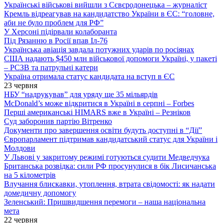
Українські військові вийшли з Сєвєродонецька – журналіст
Кремль відреагував на кандидатство України в ЄС: “головне,
аби не було проблем для РФ”
У Херсоні підірвали колаборанта
Під Рязанню в Росії впав Іл-76
Українська авіація завдала потужних ударів по росіянах
США надають $450 млн військової допомоги Україні, у пакеті
– РСЗВ та патрульні катери
Україна отримала статус кандидата на вступ в ЄС
23 червня
НБУ “надрукував” для уряду ще 35 мільярдів
McDonald’s може відкритися в Україні в серпні – Forbes
Перші американські HIMARS вже в Україні – Резніков
Суд заборонив партію Вітренко
Документи про завершення освіти будуть доступні в “Дії”
Європарламент підтримав кандидатський статус для України і
Молдови
У Львові у закритому режимі готуються судити Медведчука
Британська розвідка: сили РФ просунулися в бік Лисичанська
на 5 кілометрів
Влучання блискавки, утоплення, втрата свідомості: як надати
домедичну допомогу
Зеленський: Пришвидшення перемоги – наша національна
мета
22 червня