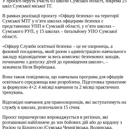
У проєкті беруть участь 63 школи Сумської області, зокрема 25
шкіл Сумської міської ТГ.
В рамках реалізації проєкту «Офіцер безпеки» на території
Сумської МТГ у п’яти школах офіцерами безпеки є
представники УПП в Сумській області, у п’яти школах –
Сумського РУП, у 15 школах – батальйону УПО Сумської
області.
«Офіцер Служби освітньої безпеки – це не охоронець, а
фаховий посадовець, який разом з адміністрацією навчального
закладу відповідатиме за весь комплекс безпекових заходів,
починаючи з допуску дітей до приміщення школи», –
зазначила Неля Вербицька.
Вона також повідомила, що навчальна програма для офіцерів
освітнього середовища вже розроблена. Підготовка триватиме
за формулою 4+2: 4 місяці навчання та 2 місяці практичних
тренувань.
Відповідні навчання для правоохоронців, які заступатимуть на
службу в школах, розпочалися 15 січня.
Проєкт першочергово впроваджується в регіонах, які
розташовані найближче до зон бойових дій або до кордону з
Росією та Білоруссю (Сумська Чернігівська, Волинська,