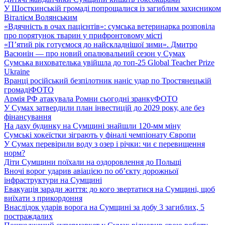
У Шосткинській громаді попрощалися із загиблим захисником
Віталієм Волянським
«Вдячність в очах пацієнтів»: сумська ветеринарка розповіла
про порятунок тварин у прифронтовому місті
«П’ятий рік готуємося до найскладнішої зими». Дмитро
Васюнін — про новий опалювальний сезон у Сумах
Сумська вихователька увійшла до топ-25 Global Teacher Prize
Ukraine
Вранці російський безпілотник наніс удар по Тростянецькій
громаді
ФОТО
Армія РФ атакувала Ромни сьогодні зранку
ФОТО
У Сумах затвердили план інвестицій до 2029 року, але без
фінансування
На даху будинку на Сумщині знайшли 120-мм міну
Сумські хокеїстки зіграють у фіналі чемпіонату Європи
У Сумах перевірили воду з озер і річки: чи є перевищення
норм?
Діти Сумщини поїхали на оздоровлення до Польщі
Вночі ворог ударив авіацією по обʼєкту дорожньої
інфраструктури на Сумщині
Евакуація заради життя: до кого звертатися на Сумщині, щоб
виїхати з прикордоння
Внаслідок ударів ворога на Сумщині за добу 3 загиблих, 5
постраждалих