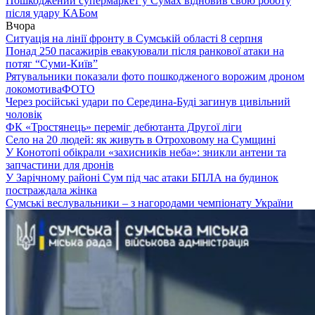
Пошкоджений супермаркет у Сумах відновив свою роботу
після удару КАБом
Вчора
Ситуація на лінії фронту в Сумській області 8 серпня
Понад 250 пасажирів евакуювали після ранкової атаки на
потяг “Суми-Київ”
Рятувальники показали фото пошкодженого ворожим дроном
локомотива
ФОТО
Через російські удари по Середина-Буді загинув цивільний
чоловік
ФК «Тростянець» переміг дебютанта Другої ліги
Село на 20 людей: як живуть в Отроховому на Сумщині
У Конотопі обікрали «захисників неба»: зникли антени та
запчастини для дронів
У Зарічному районі Сум під час атаки БПЛА на будинок
постраждала жінка
Сумські веслувальники – з нагородами чемпіонату України