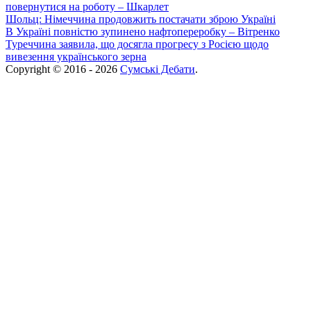
повернутися на роботу – Шкарлет
Шольц: Німеччина продовжить постачати зброю Україні
В Україні повністю зупинено нафтопереробку – Вітренко
Туреччина заявила, що досягла прогресу з Росією щодо
вивезення українського зерна
Copyright © 2016 - 2026
Сумські Дебати
.