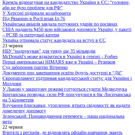
Кремль відреагував на кандидатство України в ЄС: “головне,
аби не було проблем для РФ”
У Херсоні підірвали колаборанта
Під Рязанню в Росії впав Іл-76
Українська авіація завдала потужних ударів по росіянах
США надають $450 млн військової допомоги Україні, у пакеті
– РСЗВ та патрульні катери
Україна отримала статус кандидата на вступ в ЄС
23 червня
НБУ “надрукував” для уряду ще 35 мільярдів
McDonald’s може відкритися в Україні в серпні – Forbes
Перші американські HIMARS вже в Україні – Резніков
Суд заборонив партію Вітренко
Документи про завершення освіти будуть доступні в “Дії”
Європарламент підтримав кандидатський статус для України і
Молдови
У Львові у закритому режимі готуються судити Медведчука
Британська розвідка: сили РФ просунулися в бік Лисичанська
на 5 кілометрів
Влучання блискавки, утоплення, втрата свідомості: як надати
домедичну допомогу
Зеленський: Пришвидшення перемоги – наша національна
мета
22 червня
Вчителі з регіонів, де відновлять офлайн-навчання, мають