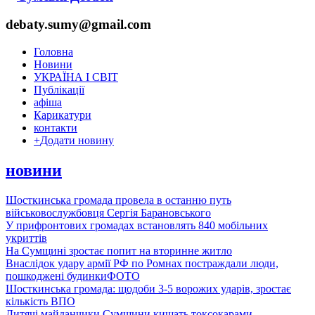
debaty.sumy@gmail.com
Головна
Новини
УКРАЇНА І СВІТ
Публікації
афіша
Карикатури
контакти
+
Додати новину
новини
Шосткинська громада провела в останню путь
військовослужбовця Сергія Барановського
У прифронтових громадах встановлять 840 мобільних
укриттів
На Сумщині зростає попит на вторинне житло
Внаслідок удару армії РФ по Ромнах постраждали люди,
пошкоджені будинки
ФОТО
Шосткинська громада: щодоби 3-5 ворожих ударів, зростає
кількість ВПО
Дитячі майданчики Сумщини кишать токсокарами