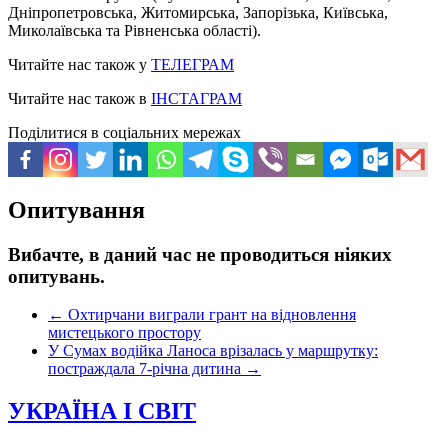
Дніпропетровська, Житомирська, Запорізька, Київська,
Миколаївська та Рівненська області).
Читайте нас також у
ТЕЛЕГРАМ
Читайте нас також в
ІНСТАГРАМ
Поділитися в соціальних мережах
Опитування
Вибачте, в даний час не проводиться ніяких
опитувань.
←
Охтирчани виграли грант на відновлення
мистецького простору
У Сумах водійка Ланоса врізалась у маршрутку:
постраждала 7-річна дитина
→
УКРАЇНА І СВІТ