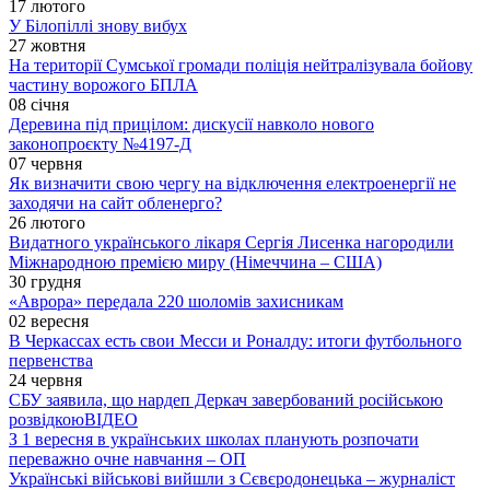
17 лютого
У Білопіллі знову вибух
27 жовтня
На території Сумської громади поліція нейтралізувала бойову
частину ворожого БПЛА
08 січня
Деревина під прицілом: дискусії навколо нового
законопроєкту №4197-Д
07 червня
Як визначити свою чергу на відключення електроенергії не
заходячи на сайт обленерго?
26 лютого
Видатного українського лікаря Сергія Лисенка нагородили
Міжнародною премією миру (Німеччина – США)
30 грудня
«Аврора» передала 220 шоломів захисникам
02 вересня
В Черкассах есть свои Месси и Роналду: итоги футбольного
первенства
24 червня
СБУ заявила, що нардеп Деркач завербований російською
розвідкою
ВІДЕО
З 1 вересня в українських школах планують розпочати
переважно очне навчання – ОП
Українські військові вийшли з Сєвєродонецька – журналіст