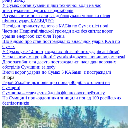
річну жінку
У Сумах організували підвіз технічної води на час
знеструмлення одного з водозаборів
Рятувальники показали, як деблокували чоловіка після
нічного удару КАБ
ВІДЕО
Наслідки прильоту одного з КАБів по Сумах цієї ночі
Частина Недригайлівської громади вже без світла: ворог
уразив енергооб’єкт біля Тернів
Що відомо про стан постраждалих внаслідок ударів КАБ по
Сумах
У Сумах уже 14 постраждалих після нічних ударів авіабомб
У спальному мікрорайоні Сум ліквідовують порив водомережі
Двоє загиблих та десять постраждалих: наслідки ворожих
обстрілів Сумщини за добу
Вночі ворог ударив по Сумах 5 КАБами: є постраждалі
Вчора
Герой України розповів про понад 40 діб в оточенні на
Сумщині
Сумщина – серед аутсайдерів фінансового рейтингу
На Сумщині прикордонники знищили понад 100 російських
безпілотників