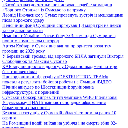
«Засобів зараз достатньо, не вистачає людей»: командир
«Чорного Стрижа» із Сумського напрямку
Леонід Ніколаєнко: у Сумах проведуть зустріч із мешканцями
після ворожого удару
Пенсійний фонд Сумщини спрямував 1,4 млрд грн на пенсії
та соціальні виплати
Чемпіонат України з баскетболу 3х3: команди Сумщини з
повним комплектом нагород
Артем Кобзар: у Сумах визначили пріоритети розвитку
громади до 2029 року
У Березівській громаді від ворожого БПЛА загинули Вікторія
Слободянюк та Максим Сухопар
КАБ влучив просто в дорогу: у Сумах пошкоджені чотири
багатоповерхівки
Прикордонники підрозділу «DESTRUCTION TEAM»
показали результати бойової роботи на Сумщині
ВІДЕО
Нічний авіаудар по Шосткинщині: зруйнована
інфраструктура, є поранений
Сумський боксер виграв титул чемпіона WBO International
У сумському ЦНАПі змінюють порядок оформлення
біометричних паспортів
Безпекова ситуація у Сумській області станом на ранок 10
серпня
На Роменщині водій виїхав на узбіччя і на смерть збив 82-