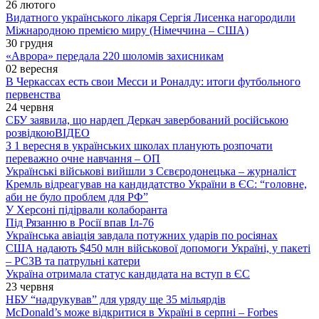
26 лютого
Видатного українського лікаря Сергія Лисенка нагородили
Міжнародною премією миру (Німеччина – США)
30 грудня
«Аврора» передала 220 шоломів захисникам
02 вересня
В Черкассах есть свои Месси и Роналду: итоги футбольного
первенства
24 червня
СБУ заявила, що нардеп Деркач завербований російською
розвідкою
ВІДЕО
З 1 вересня в українських школах планують розпочати
переважно очне навчання – ОП
Українські військові вийшли з Сєвєродонецька – журналіст
Кремль відреагував на кандидатство України в ЄС: “головне,
аби не було проблем для РФ”
У Херсоні підірвали колаборанта
Під Рязанню в Росії впав Іл-76
Українська авіація завдала потужних ударів по росіянах
США надають $450 млн військової допомоги Україні, у пакеті
– РСЗВ та патрульні катери
Україна отримала статус кандидата на вступ в ЄС
23 червня
НБУ “надрукував” для уряду ще 35 мільярдів
McDonald’s може відкритися в Україні в серпні – Forbes