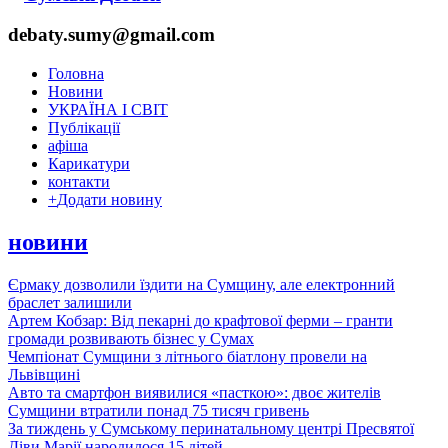
debaty.sumy@gmail.com
Головна
Новини
УКРАЇНА І СВІТ
Публікації
афіша
Карикатури
контакти
+
Додати новину
новини
Єрмаку дозволили їздити на Сумщину, але електронний
браслет залишили
Артем Кобзар: Від пекарні до крафтової ферми – гранти
громади розвивають бізнес у Сумах
Чемпіонат Сумщини з літнього біатлону провели на
Львівщині
Авто та смартфон виявилися «пасткою»: двоє жителів
Сумщини втратили понад 75 тисяч гривень
За тиждень у Сумському перинатальному центрі Пресвятої
Діви Марії народилося 15 дітей