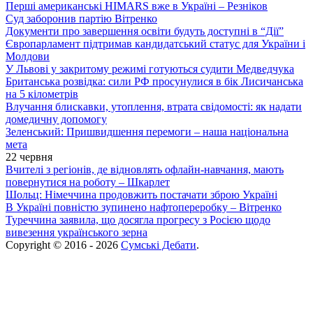
Перші американські HIMARS вже в Україні – Резніков
Суд заборонив партію Вітренко
Документи про завершення освіти будуть доступні в “Дії”
Європарламент підтримав кандидатський статус для України і
Молдови
У Львові у закритому режимі готуються судити Медведчука
Британська розвідка: сили РФ просунулися в бік Лисичанська
на 5 кілометрів
Влучання блискавки, утоплення, втрата свідомості: як надати
домедичну допомогу
Зеленський: Пришвидшення перемоги – наша національна
мета
22 червня
Вчителі з регіонів, де відновлять офлайн-навчання, мають
повернутися на роботу – Шкарлет
Шольц: Німеччина продовжить постачати зброю Україні
В Україні повністю зупинено нафтопереробку – Вітренко
Туреччина заявила, що досягла прогресу з Росією щодо
вивезення українського зерна
Copyright © 2016 - 2026
Сумські Дебати
.