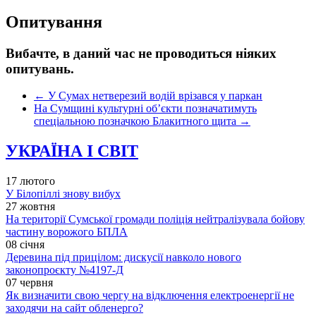
Опитування
Вибачте, в даний час не проводиться ніяких
опитувань.
←
У Сумах нетверезий водій врізався у паркан
На Сумщині культурні об’єкти позначатимуть
спеціальною позначкою Блакитного щита
→
УКРАЇНА І СВІТ
17 лютого
У Білопіллі знову вибух
27 жовтня
На території Сумської громади поліція нейтралізувала бойову
частину ворожого БПЛА
08 січня
Деревина під прицілом: дискусії навколо нового
законопроєкту №4197-Д
07 червня
Як визначити свою чергу на відключення електроенергії не
заходячи на сайт обленерго?