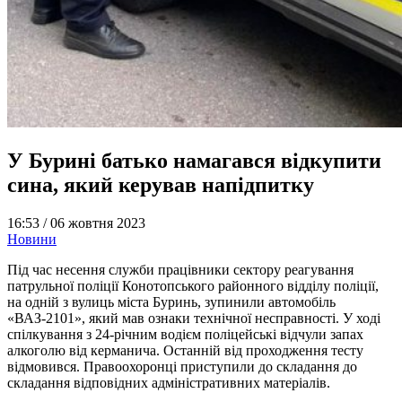
У Бурині батько намагався відкупити
сина, який керував напідпитку
16:53 /
06 жовтня 2023
Новини
Під час несення служби працівники сектору реагування
патрульної поліції Конотопського районного відділу поліції,
на одній з вулиць міста Буринь, зупинили автомобіль
«ВАЗ-2101», який мав ознаки технічної несправності. У ході
спілкування з 24-річним водієм поліцейські відчули запах
алкоголю від керманича. Останній від проходження тесту
відмовився. Правоохоронці приступили до складання до
складання відповідних адміністративних матеріалів.