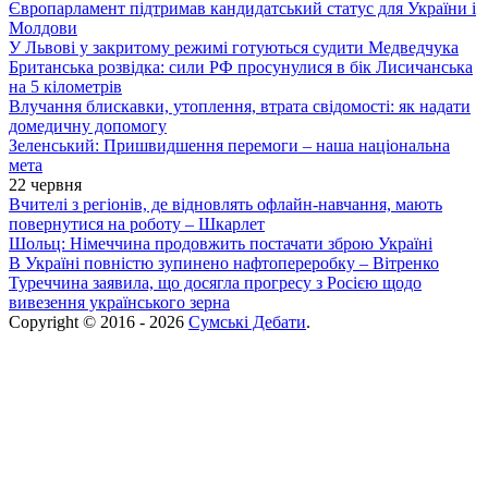
Європарламент підтримав кандидатський статус для України і
Молдови
У Львові у закритому режимі готуються судити Медведчука
Британська розвідка: сили РФ просунулися в бік Лисичанська
на 5 кілометрів
Влучання блискавки, утоплення, втрата свідомості: як надати
домедичну допомогу
Зеленський: Пришвидшення перемоги – наша національна
мета
22 червня
Вчителі з регіонів, де відновлять офлайн-навчання, мають
повернутися на роботу – Шкарлет
Шольц: Німеччина продовжить постачати зброю Україні
В Україні повністю зупинено нафтопереробку – Вітренко
Туреччина заявила, що досягла прогресу з Росією щодо
вивезення українського зерна
Copyright © 2016 - 2026
Сумські Дебати
.