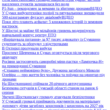
населених пунктів залишилася без води
P1-Sun – рекордсмен за мемами та збитими дронами
ВІДЕО
У Сумах вибухотехніки поліції та рятувальники знешкодили
500-кілограмову фугасну авіабомбу
ВІДЕО
Поки літо плавить асфальт: 5 книжкових історій із зимовим
настроєм
У Шостці за майже 60 мільйонів гривень модернізують
навчальний корпус центру ПТО
«Вирішувала питання» за $7 тисяч: адвокатку із Сумщини
судитимуть за оборудку з відстрочками
В Охтирці пролунали вибухи
Проспект Шевченка в Сумах оговтується після чергового
авіаудару
Росіяни застосовують саморобні міни-пастки «Лампочка-Н»
на прикордонні Сумщини
«Страшно неймовірно було». Дружина загиблого Миколи
Олефіра — про життя без чоловіка та поїздки на цвинтар під
дронами
На Шосткинщині спіймали 20-річного автоугонщика
Безпекова ситуація в Сумській області станом на ранок 6
серпня
Увечері Шосткинську громаду атакували безпілотники
У Сумській громаді приймають документи на матеріальну
допомогу дітям загиблих захисників і захисниць на 2027 рік