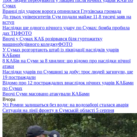
Троє людей перебувають у лікарні після нічних ударів КАБ по
Сумах
Вранці під ударом ворога опинилася Глухівська громада
До трьох університетів Сум подали майже 11,8 тисячі заяв на
вступ
Наслідки ще одного нічного удару по Сумах: бомба пробила
дах ТЦ
ФОТО
Вночі у Сумах КАБ розірвався біля гуртожитку
машинобудівного коледжу
ФОТО
У Сумах розгортають штаб із ліквідації наслідків ударів
КАБами
8 КАБів на Суми за 8 хвилин: що відомо про наслідки нічної
атаки
Наслідки ударів по Сумщині за добу: троє людей загинули, ще
19 постраждали
Відомо про 12 постраждалих внаслідок нічних ударів КАБами
по Сумах
Вночі Суми масовано атакували КАБами
Вчора
Усі Ромни залишаться без води: на водозаборі сталася аварія
Ситуація на лінії фронту в Сумській області 5 серпня