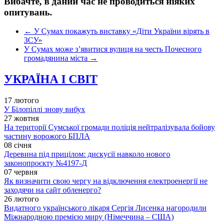
Вибачте, в даний час не проводиться ніяких
опитувань.
←
У Сумах покажуть виставку «Діти України вірять в
ЗСУ»
У Сумах може з’явитися вулиця на честь Почесного
громадянина міста
→
УКРАЇНА І СВІТ
17 лютого
У Білопіллі знову вибух
27 жовтня
На території Сумської громади поліція нейтралізувала бойову
частину ворожого БПЛА
08 січня
Деревина під прицілом: дискусії навколо нового
законопроєкту №4197-Д
07 червня
Як визначити свою чергу на відключення електроенергії не
заходячи на сайт обленерго?
26 лютого
Видатного українського лікаря Сергія Лисенка нагородили
Міжнародною премією миру (Німеччина – США)