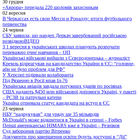
30 грудня
«Аврора» передала 220 шоломів захисникам
02 вересня
В Черкассах есть свои Месси и Роналду: итоги футбольного
первенства
24 червня
СБУ заявила, що нардеп Деркач завербований російською
розвідкою
ВІДЕО
З 1 вересня в українських школах планують розпочати
переважно очне навчання – ОП
Українські військові вийшли з Сєвєродонецька – журналіст
Кремль відреагував на кандидатство України в ЄС: “головне,
аби не було проблем для РФ”
У Херсоні підірвали колаборанта
Під Рязанню в Росії впав Іл-76
Українська авіація завдала потужних ударів по росіянах
США надають $450 млн військової допомоги Україні, у пакеті
– РСЗВ та патрульні катери
Україна отримала статус кандидата на вступ в ЄС
23 червня
НБУ “надрукував” для уряду ще 35 мільярдів
McDonald’s може відкритися в Україні в серпні – Forbes
Перші американські HIMARS вже в Україні – Резніков
Суд заборонив партію Вітренко
Документи про завершення освіти будуть доступні в “Дії”