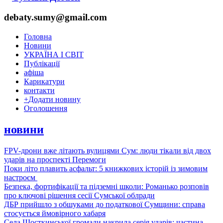
debaty.sumy@gmail.com
Головна
Новини
УКРАЇНА І СВІТ
Публікації
афіша
Карикатури
контакти
+
Додати новину
Оголошення
новини
FPV-дрони вже літають вулицями Сум: люди тікали від двох
ударів на проспекті Перемоги
Поки літо плавить асфальт: 5 книжкових історій із зимовим
настроєм
Безпека, фортифікації та підземні школи: Романько розповів
про ключові рішення сесії Сумської облради
ДБР прийшло з обшуками до податкової Сумщини: справа
стосується ймовірного хабаря
Села Шосткинської громади накрила серія ударів: частина