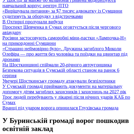
У Шостці за майже 60 мільйонів гривень модернізують
навчальний корпус центру ПТО
«Вирішувала питання» за $7 тисяч: адвокатку із Сумщини
судитимуть за оборудку з відстрочками
В Охтирці пролунали вибухи
Проспект Шевченка в Сумах оговтується після чергового
авіаудару
Росіяни застосовують саморобні міни-пастки «Лампочка-Н»
на прикордонні Сумщини
«Страшно неймовірно було». Дружина загиблого Миколи
Олефіра — про життя без чоловіка та поїздки на цвинтар під
дронами
На Шосткинщині спіймали 20-річного автоугонщика
Безпекова ситуація в Сумській області станом на ранок 6
серпня
Увечері Шосткинську громаду атакували безпілотники
У Сумській громаді приймають документи на матеріальну
допомогу дітям загиблих захисників і захисниць на 2027 рік
Троє людей перебувають у лікарні після нічних ударів КАБ по
Сумах
Вранці під ударом ворога опинилася Глухівська громада
У Буринській громаді ворог пошкодив
освітній заклад