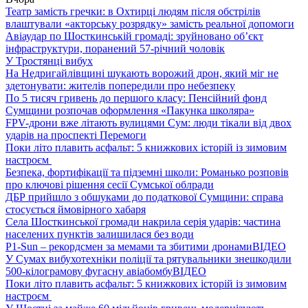
Театр замість гречки: в Охтирці людям після обстрілів
влаштували «акторську розрядку» замість реальної допомоги
Авіаудар по Шосткинській громаді: зруйновано об’єкт
інфраструктури, поранений 57-річний чоловік
У Тростянці вибух
На Недригайлівщині шукають ворожий дрон, який міг не
здетонувати: жителів попередили про небезпеку
По 5 тисяч гривень до першого класу: Пенсійний фонд
Сумщини розпочав оформлення «Пакунка школяра»
FPV-дрони вже літають вулицями Сум: люди тікали від двох
ударів на проспекті Перемоги
Поки літо плавить асфальт: 5 книжкових історій із зимовим
настроєм
Безпека, фортифікації та підземні школи: Романько розповів
про ключові рішення сесії Сумської облради
ДБР прийшло з обшуками до податкової Сумщини: справа
стосується ймовірного хабаря
Села Шосткинської громади накрила серія ударів: частина
населених пунктів залишилася без води
P1-Sun – рекордсмен за мемами та збитими дронами
ВІДЕО
У Сумах вибухотехніки поліції та рятувальники знешкодили
500-кілограмову фугасну авіабомбу
ВІДЕО
Поки літо плавить асфальт: 5 книжкових історій із зимовим
настроєм