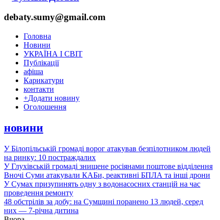
debaty.sumy@gmail.com
Головна
Новини
УКРАЇНА І СВІТ
Публікації
афіша
Карикатури
контакти
+
Додати новину
Оголошення
новини
У Білопільській громаді ворог атакував безпілотником людей
на ринку: 10 постраждалих
У Глухівській громаді знищене росіянами поштове відділення
Вночі Суми атакували КАБи, реактивні БПЛА та інші дрони
У Сумах призупинять одну з водонасосних станцій на час
проведення ремонту
48 обстрілів за добу: на Сумщині поранено 13 людей, серед
них — 7-річна дитина
Вчора