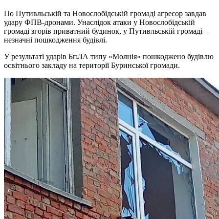
По Путивльській та Новослобідській громаді агресор завдав
удару ФПВ-дронами. Унаслідок атаки у Новослобідській
громаді згорів приватний будинок, у Путивльській громаді –
незначні пошкодження будівлі.
У результаті ударів БпЛА типу «Молнія» пошкоджено будівлю
освітнього закладу на території Буринської громади.