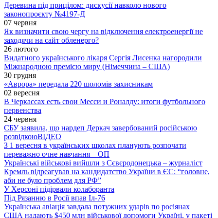
Деревина під прицілом: дискусії навколо нового
законопроєкту №4197-Д
07 червня
Як визначити свою чергу на відключення електроенергії не
заходячи на сайт обленерго?
26 лютого
Видатного українського лікаря Сергія Лисенка нагородили
Міжнародною премією миру (Німеччина – США)
30 грудня
«Аврора» передала 220 шоломів захисникам
02 вересня
В Черкассах есть свои Месси и Роналду: итоги футбольного
первенства
24 червня
СБУ заявила, що нардеп Деркач завербований російською
розвідкою
ВІДЕО
З 1 вересня в українських школах планують розпочати
переважно очне навчання – ОП
Українські військові вийшли з Сєвєродонецька – журналіст
Кремль відреагував на кандидатство України в ЄС: “головне,
аби не було проблем для РФ”
У Херсоні підірвали колаборанта
Під Рязанню в Росії впав Іл-76
Українська авіація завдала потужних ударів по росіянах
США надають $450 млн військової допомоги Україні, у пакеті