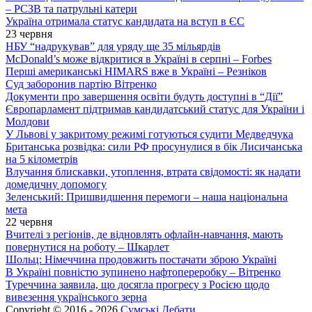
– РСЗВ та патрульні катери
Україна отримала статус кандидата на вступ в ЄС
23 червня
НБУ “надрукував” для уряду ще 35 мільярдів
McDonald’s може відкритися в Україні в серпні – Forbes
Перші американські HIMARS вже в Україні – Резніков
Суд заборонив партію Вітренко
Документи про завершення освіти будуть доступні в “Дії”
Європарламент підтримав кандидатський статус для України і
Молдови
У Львові у закритому режимі готуються судити Медведчука
Британська розвідка: сили РФ просунулися в бік Лисичанська
на 5 кілометрів
Влучання блискавки, утоплення, втрата свідомості: як надати
домедичну допомогу
Зеленський: Пришвидшення перемоги – наша національна
мета
22 червня
Вчителі з регіонів, де відновлять офлайн-навчання, мають
повернутися на роботу – Шкарлет
Шольц: Німеччина продовжить постачати зброю Україні
В Україні повністю зупинено нафтопереробку – Вітренко
Туреччина заявила, що досягла прогресу з Росією щодо
вивезення українського зерна
Copyright © 2016 - 2026
Сумські Дебати
.