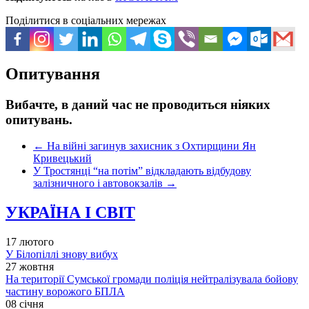
Поділитися в соціальних мережах
Опитування
Вибачте, в даний час не проводиться ніяких
опитувань.
←
На війні загинув захисник з Охтирщини Ян
Кривецький
У Тростянці “на потім” відкладають відбудову
залізничного і автовокзалів
→
УКРАЇНА І СВІТ
17 лютого
У Білопіллі знову вибух
27 жовтня
На території Сумської громади поліція нейтралізувала бойову
частину ворожого БПЛА
08 січня