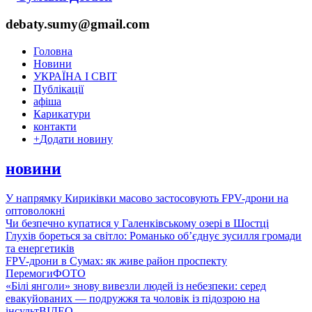
debaty.sumy@gmail.com
Головна
Новини
УКРАЇНА І СВІТ
Публікації
афіша
Карикатури
контакти
+
Додати новину
новини
У напрямку Кириківки масово застосовують FPV-дрони на
оптоволокні
Чи безпечно купатися у Галенківському озері в Шостці
Глухів бореться за світло: Романько об’єднує зусилля громади
та енергетиків
FPV-дрони в Сумах: як живе район проспекту
Перемоги
ФОТО
«Білі янголи» знову вивезли людей із небезпеки: серед
евакуйованих — подружжя та чоловік із підозрою на
інсульт
ВІДЕО