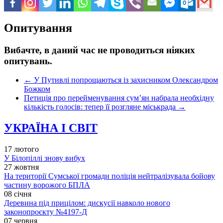
Опитування
Вибачте, в даний час не проводиться ніяких
опитувань.
←
У Путивлі попрощаються із захисником Олександром
Божком
Петиція про перейменування сум’ян набрала необхідну
кількість голосів: тепер її розгляне міськрада
→
УКРАЇНА І СВІТ
17 лютого
У Білопіллі знову вибух
27 жовтня
На території Сумської громади поліція нейтралізувала бойову
частину ворожого БПЛА
08 січня
Деревина під прицілом: дискусії навколо нового
законопроєкту №4197-Д
07 червня