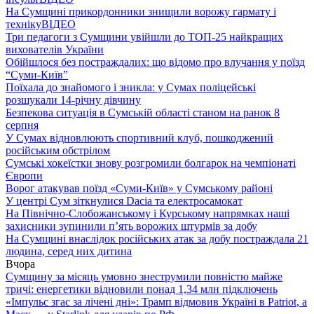
На Сумщині прикордонники знищили ворожу гармату і
техніку
ВІДЕО
Три педагоги з Сумщини увійшли до ТОП-25 найкращих
вихователів України
Обійшлося без постраждалих: що відомо про влучання у поїзд
“Суми-Київ”
Поїхала до знайомого і зникла: у Сумах поліцейські
розшукали 14-річну дівчину
Безпекова ситуація в Сумській області станом на ранок 8
серпня
У Сумах відновлюють спортивний клуб, пошкоджений
російським обстрілом
Сумські хокеїстки знову розгромили болгарок на чемпіонаті
Європи
Ворог атакував поїзд «Суми-Київ» у Сумському районі
У центрі Сум зіткнулися Dacia та електросамокат
На Північно-Слобожанському і Курському напрямках наші
захисники зупинили п’ять ворожих штурмів за добу
На Сумщині внаслідок російських атак за добу постраждала 21
людина, серед них дитина
Вчора
Сумщину за місяць умовно знеструмили повністю майже
тричі: енергетики відновили понад 1,34 млн підключень
«Імпульс згас за лічені дні»: Трамп відмовив Україні в Patriot, а