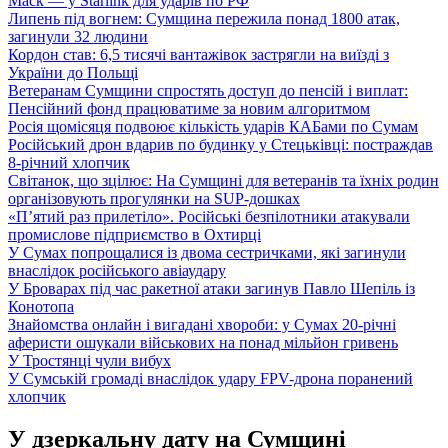
Маск — у Starlink для ударів по РФ
Липень під вогнем: Сумщина пережила понад 1800 атак,
загинули 32 людини
Кордон став: 6,5 тисячі вантажівок застрягли на виїзді з
України до Польщі
Ветеранам Сумщини спростять доступ до пенсій і виплат:
Пенсійний фонд працюватиме за новим алгоритмом
Росія щомісяця подвоює кількість ударів КАБами по Сумам
Російський дрон вдарив по будинку у Стецьківці: постраждав
8-річний хлопчик
Світанок, що зцілює: На Сумщині для ветеранів та їхніх родин
організовують прогулянки на SUP-дошках
«П’ятий раз прилетіло». Російські безпілотники атакували
промислове підприємство в Охтирці
У Сумах попрощалися із двома сестричками, які загинули
внаслідок російського авіаудару
У Броварах під час ракетної атаки загинув Павло Шепіль із
Конотопа
Знайомства онлайн і вигадані хвороби: у Сумах 20-річні
аферисти ошукали військових на понад мільйон гривень
У Тростянці чули вибух
У Сумській громаді внаслідок удару FPV-дрона поранений
хлопчик
У дзеркальну дату на Сумщині