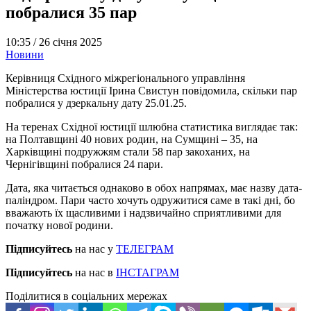
побралися 35 пар
10:35 /
26 січня 2025
Новини
Керівниця Східного міжрегіонального управління
Міністерства юстиції Ірина Свистун повідомила, скільки пар
побралися у дзеркальну дату 25.01.25.
На теренах Східної юстиції шлюбна статистика виглядає так:
на Полтавщині 40 нових родин, на Сумщині – 35, на
Харківщині подружжям стали 58 пар закоханих, на
Чернігівщині побралися 24 пари.
Дата, яка читається однаково в обох напрямах, має назву дата-
паліндром. Пари часто хочуть одружитися саме в такі дні, бо
вважають їх щасливими і надзвичайно сприятливими для
початку нової родини.
Підписуйтесь
на нас у
ТЕЛЕГРАМ
Підписуйтесь
на нас в
ІНСТАГРАМ
Поділитися в соціальних мережах