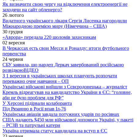
Як визначити свою чергу на відключення електроенергії не
заходячи на сайт обленерго?
26 лютого
Видатного українського лікаря Сергія Лисенка нагородили
Міжнародною премією миру (Німеччина – США)
30 грудня
«Аврора» передала 220 шоломів захисникам
02 вересня
В Черкассах есть свои Месси и Роналду: итоги футбольного
первенства
24 червня
СБУ заявила, що нардеп Деркач завербований російською
розвідкою
ВІДЕО
З 1 вересня в українських школах планують розпочати
переважно очне навчання – ОП
Українські військові вийшли з Сєвєродонецька – журналіст
Кремль відреагував на кандидатство України в ЄС: “головне,
аби не було проблем для РФ”
У Херсоні підірвали колаборанта
Під Рязанню в Росії впав Іл-76
Українська авіація завдала потужних ударів по росіянах
США надають $450 млн військової допомоги Україні, у пакеті
– РСЗВ та патрульні катери
Україна отримала статус кандидата на вступ в ЄС
23 червня