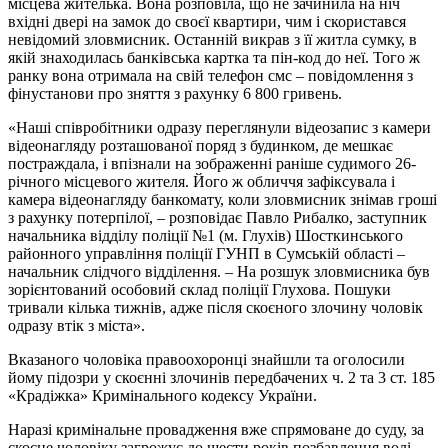
місцева жителька. Вона розповіла, що не зачинила на ніч
вхідні двері на замок до своєї квартири, чим і скористався
невідомий зловмисник. Останній викрав з її житла сумку, в
якій знаходилась банківська картка та пін-код до неї. Того ж
ранку вона отримала на свій телефон смс – повідомлення з
фінустанови про зняття з рахунку 6 800 гривень.
«Наші співробітники одразу переглянули відеозапис з камери
відеонагляду розташованої поряд з будинком, де мешкає
постраждала, і впізнали на зображенні раніше судимого 26-
річного місцевого жителя. Його ж обличчя зафіксувала і
камера відеонагляду банкомату, коли зловмисник знімав гроші
з рахунку потерпілої, – розповідає Павло Рибалко, заступник
начальника відділу поліції №1 (м. Глухів) Шосткинського
районного управління поліції ГУНП в Сумській області –
начальник слідчого відділення. – На розшук зловмисника був
зорієнтований особовий склад поліції Глухова. Пошуки
тривали кілька тижнів, адже після скоєного злочину чоловік
одразу втік з міста».
Вказаного чоловіка правоохоронці знайшли та оголосили
йому підозри у скоєнні злочинів передбачених ч. 2 та 3 ст. 185
«Крадіжка» Кримінального кодексу України.
Наразі кримінальне провадження вже спрямоване до суду, за
скоєне чоловіку загрожує до шести років позбавлення волі.