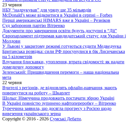
23 червня
НБУ “надрукував” для уряду ще 35 мільярдів
McDonald’s може відкритися в Україні в серпні – Forbes
Перші американські HIMARS вже в Україні – Резніков
Суд заборонив партію Вітренко
Документи про завершення освіти будуть доступні в “Дії”
Європарламент підтримав кандидатський статус для України і
Молдови
У Львові у закритому режимі готуються судити Медведчука
Британська розвідка: сили РФ просунулися в бік Лисичанська
на 5 кілометрів
Влучання блискавки, утоплення, втрата свідомості: як надати
домедичну допомогу
Зеленський: Пришвидшення перемоги – наша національна
мета
22 червня
Вчителі з регіонів, де відновлять офлайн-навчання, мають
повернутися на роботу – Шкарлет
Шольц: Німеччина продовжить постачати зброю Україні
В Україні повністю зупинено нафтопереробку – Вітренко
Туреччина заявила, що досягла прогресу з Росією щодо
вивезення українського зерна
Copyright © 2016 - 2026
Сумські Дебати
.