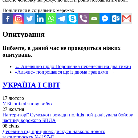
Поділитися в соціальних мережах
Опитування
Вибачте, в даний час не проводиться ніяких
опитувань.
←
Апеляцію щодо Порошенка перенесли на два тижні
«Альянс» попрощався ще із двома гравцями
→
УКРАЇНА І СВІТ
17 лютого
У Білопіллі знову вибух
27 жовтня
На території Сумської громади поліція нейтралізувала бойову
частину ворожого БПЛА
08 січня
Деревина під прицілом: дискусії навколо нового
законопроєкту №4197-Д