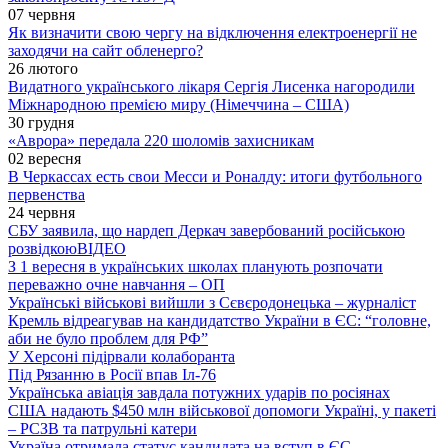
07 червня
Як визначити свою чергу на відключення електроенергії не
заходячи на сайт обленерго?
26 лютого
Видатного українського лікаря Сергія Лисенка нагородили
Міжнародною премією миру (Німеччина – США)
30 грудня
«Аврора» передала 220 шоломів захисникам
02 вересня
В Черкассах есть свои Месси и Роналду: итоги футбольного
первенства
24 червня
СБУ заявила, що нардеп Деркач завербований російською
розвідкою
ВІДЕО
З 1 вересня в українських школах планують розпочати
переважно очне навчання – ОП
Українські військові вийшли з Сєвєродонецька – журналіст
Кремль відреагував на кандидатство України в ЄС: “головне,
аби не було проблем для РФ”
У Херсоні підірвали колаборанта
Під Рязанню в Росії впав Іл-76
Українська авіація завдала потужних ударів по росіянах
США надають $450 млн військової допомоги Україні, у пакеті
– РСЗВ та патрульні катери
Україна отримала статус кандидата на вступ в ЄС