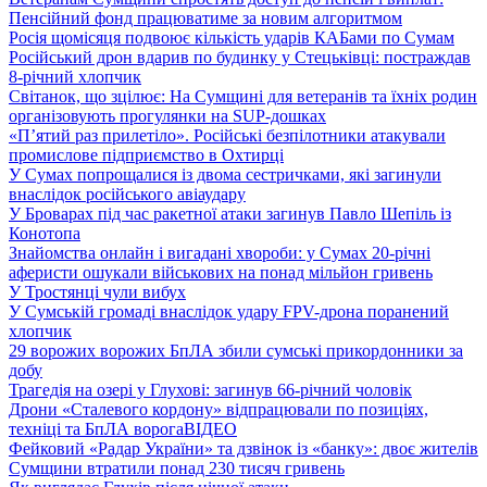
Пенсійний фонд працюватиме за новим алгоритмом
Росія щомісяця подвоює кількість ударів КАБами по Сумам
Російський дрон вдарив по будинку у Стецьківці: постраждав
8-річний хлопчик
Світанок, що зцілює: На Сумщині для ветеранів та їхніх родин
організовують прогулянки на SUP-дошках
«П’ятий раз прилетіло». Російські безпілотники атакували
промислове підприємство в Охтирці
У Сумах попрощалися із двома сестричками, які загинули
внаслідок російського авіаудару
У Броварах під час ракетної атаки загинув Павло Шепіль із
Конотопа
Знайомства онлайн і вигадані хвороби: у Сумах 20-річні
аферисти ошукали військових на понад мільйон гривень
У Тростянці чули вибух
У Сумській громаді внаслідок удару FPV-дрона поранений
хлопчик
29 ворожих ворожих БпЛА збили сумські прикордонники за
добу
Трагедія на озері у Глухові: загинув 66-річний чоловік
Дрони «Сталевого кордону» відпрацювали по позиціях,
техніці та БпЛА ворога
ВІДЕО
Фейковий «Радар України» та дзвінок із «банку»: двоє жителів
Сумщини втратили понад 230 тисяч гривень