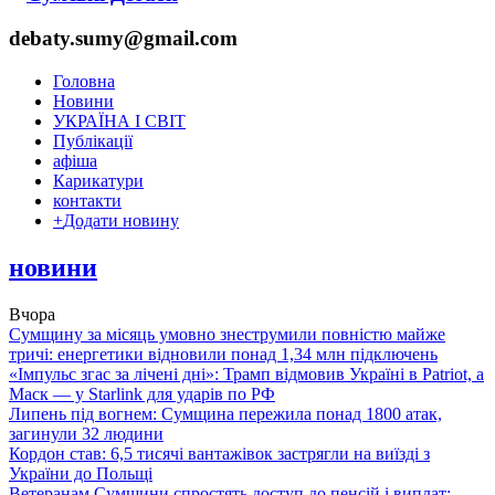
debaty.sumy@gmail.com
Головна
Новини
УКРАЇНА І СВІТ
Публікації
афіша
Карикатури
контакти
+
Додати новину
новини
Вчора
Сумщину за місяць умовно знеструмили повністю майже
тричі: енергетики відновили понад 1,34 млн підключень
«Імпульс згас за лічені дні»: Трамп відмовив Україні в Patriot, а
Маск — у Starlink для ударів по РФ
Липень під вогнем: Сумщина пережила понад 1800 атак,
загинули 32 людини
Кордон став: 6,5 тисячі вантажівок застрягли на виїзді з
України до Польщі
Ветеранам Сумщини спростять доступ до пенсій і виплат: