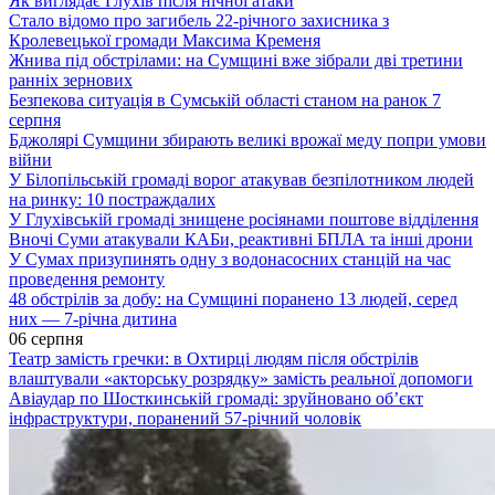
Як виглядає Глухів після нічної атаки
Стало відомо про загибель 22-річного захисника з
Кролевецької громади Максима Кременя
Жнива під обстрілами: на Сумщині вже зібрали дві третини
ранніх зернових
Безпекова ситуація в Сумській області станом на ранок 7
серпня
Бджолярі Сумщини збирають великі врожаї меду попри умови
війни
У Білопільській громаді ворог атакував безпілотником людей
на ринку: 10 постраждалих
У Глухівській громаді знищене росіянами поштове відділення
Вночі Суми атакували КАБи, реактивні БПЛА та інші дрони
У Сумах призупинять одну з водонасосних станцій на час
проведення ремонту
48 обстрілів за добу: на Сумщині поранено 13 людей, серед
них — 7-річна дитина
06 серпня
Театр замість гречки: в Охтирці людям після обстрілів
влаштували «акторську розрядку» замість реальної допомоги
Авіаудар по Шосткинській громаді: зруйновано об’єкт
інфраструктури, поранений 57-річний чоловік