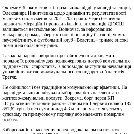
Окремим блоком став звіт начальника відділу молоді та спорту
Олександра Никитченка щодо динаміки та результативності
місцевих спортсменів за 2021–2025 роки. Через безпекові
ризики та міграційні процеси кількість вихованців ДЮСШ
залишається нестабільною. Водночас, за інформацією
міськради, громада зберігає сильні позиції у біатлоні, ушу та
пауерліфтингу, а футбольний клуб «Велетень» тримає високі
позиції на обласному рівні.
Також на нараді говорили про забезпечення дровами та
порядок їх розподілу для першочергових потреб комунальних
підприємств і старостатів. Із доповіддю виступила начальниця
управління житлово-комунального господарства Анастасія
Третяк.
Не обійшлося і без традиційної комунальної арифметики. На
нараді детально аналізували заборгованість населення за
житлово-комунальні послуги. Зокрема, борг перед КП
«Глухівський тепловий район» станом на 1 червня склав 6 185
857,62 грн. Із цієї суми понад 4,3 млн грн уже стягується у
судовому та примусовому порядку або належить померлим
особам.
Заборгованість населення перед водоканалом на початок