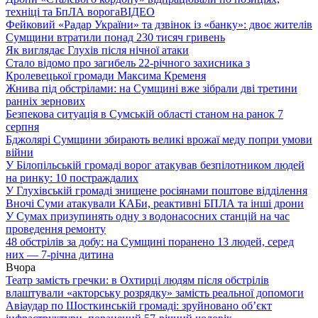
техніці та БпЛА ворога
ВІДЕО
Фейковий «Радар України» та дзвінок із «банку»: двоє жителів
Сумщини втратили понад 230 тисяч гривень
Як виглядає Глухів після нічної атаки
Стало відомо про загибель 22-річного захисника з
Кролевецької громади Максима Кременя
Жнива під обстрілами: на Сумщині вже зібрали дві третини
ранніх зернових
Безпекова ситуація в Сумській області станом на ранок 7
серпня
Бджолярі Сумщини збирають великі врожаї меду попри умови
війни
У Білопільській громаді ворог атакував безпілотником людей
на ринку: 10 постраждалих
У Глухівській громаді знищене росіянами поштове відділення
Вночі Суми атакували КАБи, реактивні БПЛА та інші дрони
У Сумах призупинять одну з водонасосних станцій на час
проведення ремонту
48 обстрілів за добу: на Сумщині поранено 13 людей, серед
них — 7-річна дитина
Вчора
Театр замість гречки: в Охтирці людям після обстрілів
влаштували «акторську розрядку» замість реальної допомоги
Авіаудар по Шосткинській громаді: зруйновано об’єкт