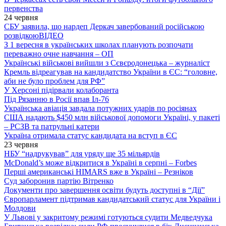
первенства
24 червня
СБУ заявила, що нардеп Деркач завербований російською
розвідкою
ВІДЕО
З 1 вересня в українських школах планують розпочати
переважно очне навчання – ОП
Українські військові вийшли з Сєвєродонецька – журналіст
Кремль відреагував на кандидатство України в ЄС: “головне,
аби не було проблем для РФ”
У Херсоні підірвали колаборанта
Під Рязанню в Росії впав Іл-76
Українська авіація завдала потужних ударів по росіянах
США надають $450 млн військової допомоги Україні, у пакеті
– РСЗВ та патрульні катери
Україна отримала статус кандидата на вступ в ЄС
23 червня
НБУ “надрукував” для уряду ще 35 мільярдів
McDonald’s може відкритися в Україні в серпні – Forbes
Перші американські HIMARS вже в Україні – Резніков
Суд заборонив партію Вітренко
Документи про завершення освіти будуть доступні в “Дії”
Європарламент підтримав кандидатський статус для України і
Молдови
У Львові у закритому режимі готуються судити Медведчука