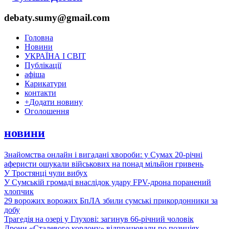
debaty.sumy@gmail.com
Головна
Новини
УКРАЇНА І СВІТ
Публікації
афіша
Карикатури
контакти
+
Додати новину
Оголошення
новини
Знайомства онлайн і вигадані хвороби: у Сумах 20-річні
аферисти ошукали військових на понад мільйон гривень
У Тростянці чули вибух
У Сумській громаді внаслідок удару FPV-дрона поранений
хлопчик
29 ворожих ворожих БпЛА збили сумські прикордонники за
добу
Трагедія на озері у Глухові: загинув 66-річний чоловік
Дрони «Сталевого кордону» відпрацювали по позиціях,