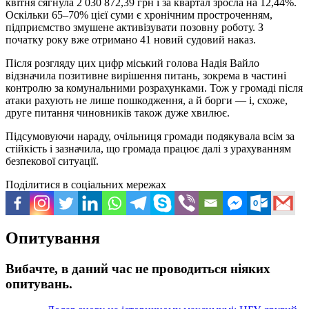
квітня сягнула 2 030 872,39 грн і за квартал зросла на 12,44%.
Оскільки 65–70% цієї суми є хронічним простроченням,
підприємство змушене активізувати позовну роботу. З
початку року вже отримано 41 новий судовий наказ.
Після розгляду цих цифр міський голова Надія Вайло
відзначила позитивне вирішення питань, зокрема в частині
контролю за комунальними розрахунками. Тож у громаді після
атаки рахують не лише пошкодження, а й борги — і, схоже,
друге питання чиновників також дуже хвилює.
Підсумовуючи нараду, очільниця громади подякувала всім за
стійкість і зазначила, що громада працює далі з урахуванням
безпекової ситуації.
Поділитися в соціальних мережах
Опитування
Вибачте, в даний час не проводиться ніяких
опитувань.