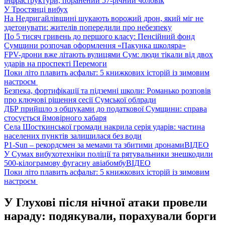
інфраструктури, поранений 57-річний чоловік
У Тростянці вибух
На Недригайлівщині шукають ворожий дрон, який міг не
здетонувати: жителів попередили про небезпеку
По 5 тисяч гривень до першого класу: Пенсійний фонд
Сумщини розпочав оформлення «Пакунка школяра»
FPV-дрони вже літають вулицями Сум: люди тікали від двох
ударів на проспекті Перемоги
Поки літо плавить асфальт: 5 книжкових історій із зимовим
настроєм
Безпека, фортифікації та підземні школи: Романько розповів
про ключові рішення сесії Сумської облради
ДБР прийшло з обшуками до податкової Сумщини: справа
стосується ймовірного хабаря
Села Шосткинської громади накрила серія ударів: частина
населених пунктів залишилася без води
P1-Sun – рекордсмен за мемами та збитими дронами
ВІДЕО
У Сумах вибухотехніки поліції та рятувальники знешкодили
500-кілограмову фугасну авіабомбу
ВІДЕО
Поки літо плавить асфальт: 5 книжкових історій із зимовим
настроєм
У Глухові після нічної атаки провели
нараду: подякували, порахували борги