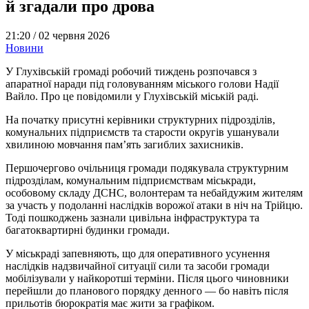
й згадали про дрова
21:20 /
02 червня 2026
Новини
У Глухівській громаді робочий тиждень розпочався з
апаратної наради під головуванням міського голови Надії
Вайло. Про це повідомили у Глухівській міській раді.
На початку присутні керівники структурних підрозділів,
комунальних підприємств та старости округів ушанували
хвилиною мовчання пам’ять загиблих захисників.
Першочергово очільниця громади подякувала структурним
підрозділам, комунальним підприємствам міськради,
особовому складу ДСНС, волонтерам та небайдужим жителям
за участь у подоланні наслідків ворожої атаки в ніч на Трійцю.
Тоді пошкоджень зазнали цивільна інфраструктура та
багатоквартирні будинки громади.
У міськраді запевняють, що для оперативного усунення
наслідків надзвичайної ситуації сили та засоби громади
мобілізували у найкоротші терміни. Після цього чиновники
перейшли до планового порядку денного — бо навіть після
прильотів бюрократія має жити за графіком.