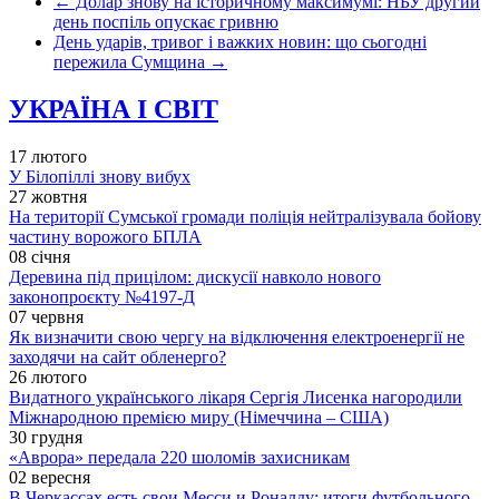
←
Долар знову на історичному максимумі: НБУ другий
день поспіль опускає гривню
День ударів, тривог і важких новин: що сьогодні
пережила Сумщина
→
УКРАЇНА І СВІТ
17 лютого
У Білопіллі знову вибух
27 жовтня
На території Сумської громади поліція нейтралізувала бойову
частину ворожого БПЛА
08 січня
Деревина під прицілом: дискусії навколо нового
законопроєкту №4197-Д
07 червня
Як визначити свою чергу на відключення електроенергії не
заходячи на сайт обленерго?
26 лютого
Видатного українського лікаря Сергія Лисенка нагородили
Міжнародною премією миру (Німеччина – США)
30 грудня
«Аврора» передала 220 шоломів захисникам
02 вересня
В Черкассах есть свои Месси и Роналду: итоги футбольного