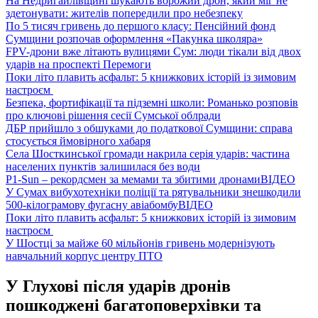
На Недригайлівщині шукають ворожий дрон, який міг не
здетонувати: жителів попередили про небезпеку
По 5 тисяч гривень до першого класу: Пенсійний фонд
Сумщини розпочав оформлення «Пакунка школяра»
FPV-дрони вже літають вулицями Сум: люди тікали від двох
ударів на проспекті Перемоги
Поки літо плавить асфальт: 5 книжкових історій із зимовим
настроєм
Безпека, фортифікації та підземні школи: Романько розповів
про ключові рішення сесії Сумської облради
ДБР прийшло з обшуками до податкової Сумщини: справа
стосується ймовірного хабаря
Села Шосткинської громади накрила серія ударів: частина
населених пунктів залишилася без води
P1-Sun – рекордсмен за мемами та збитими дронами
ВІДЕО
У Сумах вибухотехніки поліції та рятувальники знешкодили
500-кілограмову фугасну авіабомбу
ВІДЕО
Поки літо плавить асфальт: 5 книжкових історій із зимовим
настроєм
У Шостці за майже 60 мільйонів гривень модернізують
навчальний корпус центру ПТО
У Глухові після ударів дронів
пошкоджені багатоповерхівки та