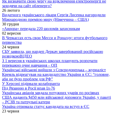
Як визначити свою чергу на відключення електроенергії не
заходячи на сайт обленерго?
26 лютого
Видатного українського лікаря Сергія Лисенка нагородили
Міжнародною премією миру (Німеччина – США)
30 грудня
«Аврора» передала 220 шоломів захисникам
02 вересня
В Черкассах есть свои Месси и Роналду: итоги футбольного
первенства
24 червня
СБУ заявила, що нардеп Деркач завербований російською
розвідкою
ВІДЕО
З 1 вересня в українських школах планують розпочати
переважно очне навчання – ОП
Українські військові вийшли з Сєвєродонецька – журналіст
Кремль відреагував на кандидатство України в ЄС: “головне,
аби не було проблем для РФ”
У Херсоні підірвали колаборанта
Під Рязанню в Росії впав Іл-76
Українська авіація завдала потужних ударів по росіянах
США надають $450 млн військової допомоги Україні, у пакеті
– РСЗВ та патрульні катери
Україна отримала статус кандидата на вступ в ЄС
23 червня