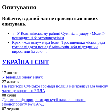
Опитування
Вибачте, в даний час не проводиться ніяких
опитувань.
←
У Ковпаківському районі Сум після удару «Молнії»
пошкоджені багатоповерхівки
Крах «колгоспу» мера Бови: Тростянецька міська рада
готова віддати понад 6 мільйонів, аби підрядники
виростили їм сою
→
УКРАЇНА І СВІТ
17 лютого
У Білопіллі знову вибух
27 жовтня
На території Сумської громади поліція нейтралізувала бойову
частину ворожого БПЛА
08 січня
Деревина під прицілом: дискусії навколо нового
законопроєкту №4197-Д
07 червня