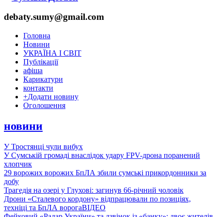
debaty.sumy@gmail.com
Головна
Новини
УКРАЇНА І СВІТ
Публікації
афіша
Карикатури
контакти
+
Додати новину
Оголошення
новини
У Тростянці чули вибух
У Сумській громаді внаслідок удару FPV-дрона поранений
хлопчик
29 ворожих ворожих БпЛА збили сумські прикордонники за
добу
Трагедія на озері у Глухові: загинув 66-річний чоловік
Дрони «Сталевого кордону» відпрацювали по позиціях,
техніці та БпЛА ворога
ВІДЕО
Фейковий «Радар України» та дзвінок із «банку»: двоє жителів