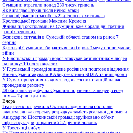
Сумщини втратили понад 230 тисяч гривень
Як виглядає Глухів після нічної атаки
Стало відомо про загибель 22-річного захисника з
Кролевецької громади Максима Кременя
Жнива під обстрілами: на Сумщині вже зібрали дві третини
ранніх зернових
Безпекова ситуація в Сумській області станом на ранок 7
серпня
Бджолярі Сумщини збирають великі врожаї меду попри умови
війни
У Білопільській громаді ворог атакував безпілотником людей
на ринку: 10 постраждалих
У Глухівській громаді знищене росіянами поштове відділення
Вночі Суми атакували КАБи, реактивні БПЛА та інші дрони
У Сумах призупинять одну з водонасосних станцій на час
проведення ремонту
48 обстрілів за добу: на Сумщині поранено 13 людей, серед
них — 7-річна дитина
Вчора
Театр замість гречки: в Охтирці людям після обстрілів
влаштували «акторську розрядку» замість реальної допомоги
Авіаудар по Шосткинській громаді: зруйновано об’єкт
інфраструктури, поранений 57-річний чоловік
У Тростянці вибух