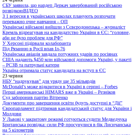
СБУ заявила, що нардеп Деркач завербований російською
розвідкою
ВІДЕО
З 1 вересня в українських школах планують розпочати
переважно очне навчання – ОП
Українські військові вийшли з Сєвєродонецька – журналіст
Кремль відреагував на кандидатство України в ЄС: “головне,
аби не було проблем для РФ”
У Херсоні підірвали колаборанта
Під Рязанню в Росії впав Іл-76
Українська авіація завдала потужних ударів по росіянах
США надають $450 млн військової допомоги Україні, у пакеті
– РСЗВ та патрульні катери
Україна отримала статус кандидата на вступ в ЄС
23 червня
НБУ “надрукував” для уряду ще 35 мільярдів
McDonald’s може відкритися в Україні в серпні – Forbes
Перші американські HIMARS вже в Україні – Резніков
Суд заборонив партію Вітренко
Документи про завершення освіти будуть доступні в “Дії”
Європарламент підтримав кандидатський статус для України і
Молдови
У Львові у закритому режимі готуються судити Медведчука
Британська розвідка: сили РФ просунулися в бік Лисичанська
на 5 кілометрів