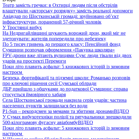
Театр замість гречки: в Охтирці людям після обстрілів
влаштували «акторську розрядку» замість реальної допомоги
Авіаудар по Шосткинській громаді: зруйновано об’єкт
інфраструктури, поранений 57-річний чоловік
У Тростянці вибух
На Недригайлівщині шукають ворожий дрон, який міг не
здетонувати: жителів попередили про небезпеку
По 5 тисяч гривень до першого класу: Пенсійний фонд
Сумщини розпочав оформлення «Пакунка школяра»
FPV-дрони вже літають вулицями Сум: люди тікали від двох
ударів на проспекті Перемоги
Поки літо плавить асфальт: 5 книжкових історій із зимовим
настроєм
Безпека, фортифікації та підземні школи: Романько розповів
про ключові рішення сесії Сумської облради
ДБР прийшло з обшуками до податкової Сумщини: справа
стосується ймовірного хабаря
Села Шосткинської громади накрила серія ударів: частина
населених пунктів залишилася без води
P1-Sun – рекордсмен за мемами та збитими дронами
ВІДЕО
У Сумах вибухотехніки поліції та рятувальники знешкодили
500-кілограмову фугасну авіабомбу
ВІДЕО
Поки літо плавить асфальт: 5 книжкових історій із зимовим
настроєм