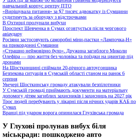
У Шостці за майже 60 мільйонів гривень модернізують
навчальний корпус центру ПТО
«Вирішувала питання» за $7 тисяч: адвокатку із Сумщини
судитимуть за оборудку з відстрочками
В Охтирці пролунали вибухи
Проспект Шевченка в Сумах оговтується після чергового
авіаудару
Росіяни застосовують саморобні міни-пастки «Лампочка-Н»
на прикордонні Сумщини
«Страшно неймовірно було». Дружина загиблого Миколи
Олефіра — про життя без чоловіка та поїздки на цвинтар під
дронами
На Шосткинщині спіймали 20-річного автоугонщика
Безпекова ситуація в Сумській області станом на ранок 6
серпня
Увечері Шосткинську громаду атакували безпілотники
У Сумській громаді приймають документи на матеріальну
допомогу дітям загиблих захисників і захисниць на 2027 рік
Троє людей перебувають у лікарні після нічних ударів КАБ по
Сумах
Вранці під ударом ворога опинилася Глухівська громада
У Глухові пролунав вибух біля
міськради: пошкоджено авто