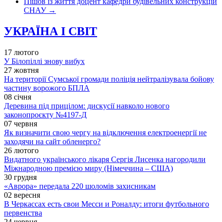
Пішов із життя доцент кафедри будівельних конструкцій
СНАУ
→
УКРАЇНА І СВІТ
17 лютого
У Білопіллі знову вибух
27 жовтня
На території Сумської громади поліція нейтралізувала бойову
частину ворожого БПЛА
08 січня
Деревина під прицілом: дискусії навколо нового
законопроєкту №4197-Д
07 червня
Як визначити свою чергу на відключення електроенергії не
заходячи на сайт обленерго?
26 лютого
Видатного українського лікаря Сергія Лисенка нагородили
Міжнародною премією миру (Німеччина – США)
30 грудня
«Аврора» передала 220 шоломів захисникам
02 вересня
В Черкассах есть свои Месси и Роналду: итоги футбольного
первенства
24 червня