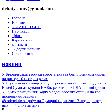
debaty.sumy@gmail.com
Головна
Новини
УКРАЇНА І СВІТ
Публікації
афіша
Карикатури
контакти
+
Додати новину
Оголошення
новини
У Білопільській громаді ворог атакував безпілотником людей
на ринку: 10 постраждалих
У Глухівській громаді знищене росіянами поштове відділення
Вночі Суми атакували КАБи, реактивні БПЛА та інші дрони
У Сумах призупинять одну з водонасосних станцій на час
проведення ремонту
48 обстрілів за добу: на Сумщині поранено 13 людей, серед
них — 7-річна дитина
Вчора