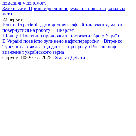
домедичну допомогу
Зеленський: Пришвидшення перемоги – наша національна
мета
22 червня
Вчителі з регіонів, де відновлять офлайн-навчання, мають
повернутися на роботу – Шкарлет
Шольц: Німеччина продовжить постачати зброю Україні
В Україні повністю зупинено нафтопереробку – Вітренко
Туреччина заявила, що досягла прогресу з Росією щодо
вивезення українського зерна
Copyright © 2016 - 2026
Сумські Дебати
.