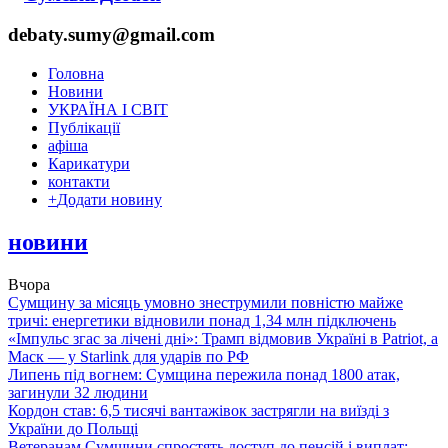
debaty.sumy@gmail.com
Головна
Новини
УКРАЇНА І СВІТ
Публікації
афіша
Карикатури
контакти
+
Додати новину
новини
Вчора
Сумщину за місяць умовно знеструмили повністю майже
тричі: енергетики відновили понад 1,34 млн підключень
«Імпульс згас за лічені дні»: Трамп відмовив Україні в Patriot, а
Маск — у Starlink для ударів по РФ
Липень під вогнем: Сумщина пережила понад 1800 атак,
загинули 32 людини
Кордон став: 6,5 тисячі вантажівок застрягли на виїзді з
України до Польщі
Ветеранам Сумщини спростять доступ до пенсій і виплат: