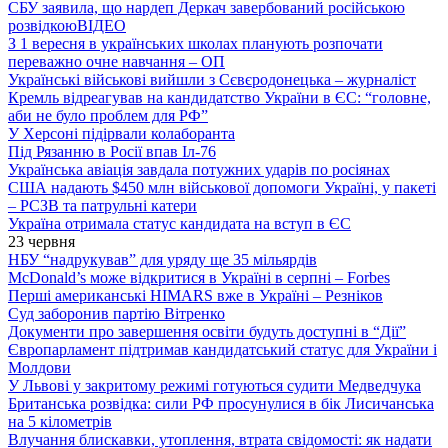
СБУ заявила, що нардеп Деркач завербований російською
розвідкою
ВІДЕО
З 1 вересня в українських школах планують розпочати
переважно очне навчання – ОП
Українські військові вийшли з Сєвєродонецька – журналіст
Кремль відреагував на кандидатство України в ЄС: “головне,
аби не було проблем для РФ”
У Херсоні підірвали колаборанта
Під Рязанню в Росії впав Іл-76
Українська авіація завдала потужних ударів по росіянах
США надають $450 млн військової допомоги Україні, у пакеті
– РСЗВ та патрульні катери
Україна отримала статус кандидата на вступ в ЄС
23 червня
НБУ “надрукував” для уряду ще 35 мільярдів
McDonald’s може відкритися в Україні в серпні – Forbes
Перші американські HIMARS вже в Україні – Резніков
Суд заборонив партію Вітренко
Документи про завершення освіти будуть доступні в “Дії”
Європарламент підтримав кандидатський статус для України і
Молдови
У Львові у закритому режимі готуються судити Медведчука
Британська розвідка: сили РФ просунулися в бік Лисичанська
на 5 кілометрів
Влучання блискавки, утоплення, втрата свідомості: як надати