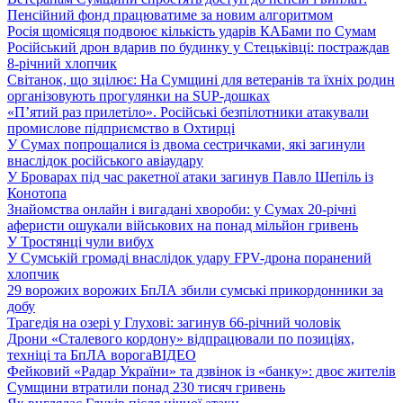
Пенсійний фонд працюватиме за новим алгоритмом
Росія щомісяця подвоює кількість ударів КАБами по Сумам
Російський дрон вдарив по будинку у Стецьківці: постраждав
8-річний хлопчик
Світанок, що зцілює: На Сумщині для ветеранів та їхніх родин
організовують прогулянки на SUP-дошках
«П’ятий раз прилетіло». Російські безпілотники атакували
промислове підприємство в Охтирці
У Сумах попрощалися із двома сестричками, які загинули
внаслідок російського авіаудару
У Броварах під час ракетної атаки загинув Павло Шепіль із
Конотопа
Знайомства онлайн і вигадані хвороби: у Сумах 20-річні
аферисти ошукали військових на понад мільйон гривень
У Тростянці чули вибух
У Сумській громаді внаслідок удару FPV-дрона поранений
хлопчик
29 ворожих ворожих БпЛА збили сумські прикордонники за
добу
Трагедія на озері у Глухові: загинув 66-річний чоловік
Дрони «Сталевого кордону» відпрацювали по позиціях,
техніці та БпЛА ворога
ВІДЕО
Фейковий «Радар України» та дзвінок із «банку»: двоє жителів
Сумщини втратили понад 230 тисяч гривень