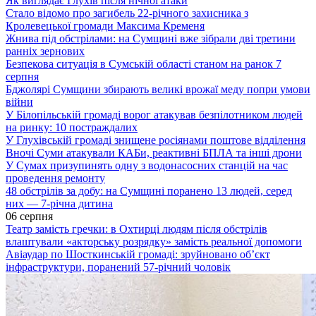
Як виглядає Глухів після нічної атаки
Стало відомо про загибель 22-річного захисника з
Кролевецької громади Максима Кременя
Жнива під обстрілами: на Сумщині вже зібрали дві третини
ранніх зернових
Безпекова ситуація в Сумській області станом на ранок 7
серпня
Бджолярі Сумщини збирають великі врожаї меду попри умови
війни
У Білопільській громаді ворог атакував безпілотником людей
на ринку: 10 постраждалих
У Глухівській громаді знищене росіянами поштове відділення
Вночі Суми атакували КАБи, реактивні БПЛА та інші дрони
У Сумах призупинять одну з водонасосних станцій на час
проведення ремонту
48 обстрілів за добу: на Сумщині поранено 13 людей, серед
них — 7-річна дитина
06 серпня
Театр замість гречки: в Охтирці людям після обстрілів
влаштували «акторську розрядку» замість реальної допомоги
Авіаудар по Шосткинській громаді: зруйновано об’єкт
інфраструктури, поранений 57-річний чоловік