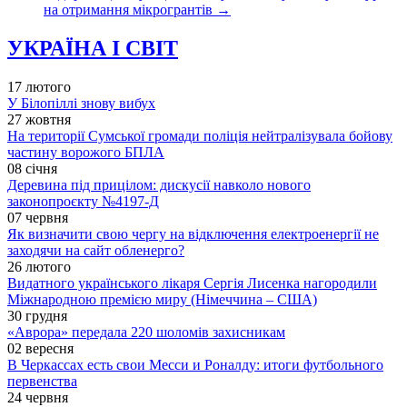
на отримання мікрогрантів
→
УКРАЇНА І СВІТ
17 лютого
У Білопіллі знову вибух
27 жовтня
На території Сумської громади поліція нейтралізувала бойову
частину ворожого БПЛА
08 січня
Деревина під прицілом: дискусії навколо нового
законопроєкту №4197-Д
07 червня
Як визначити свою чергу на відключення електроенергії не
заходячи на сайт обленерго?
26 лютого
Видатного українського лікаря Сергія Лисенка нагородили
Міжнародною премією миру (Німеччина – США)
30 грудня
«Аврора» передала 220 шоломів захисникам
02 вересня
В Черкассах есть свои Месси и Роналду: итоги футбольного
первенства
24 червня