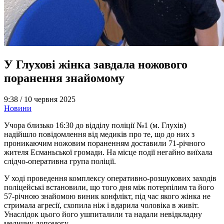
У Глухові жінка завдала ножового
поранення знайомому
9:38 /
10 червня 2025
Новини
Учора близько 16:30 до відділу поліції №1 (м. Глухів)
надійшло повідомлення від медиків про те, що до них з
проникаючим ножовим пораненням доставили 71-річного
жителя Есманьської громади. На місце події негайно виїхала
слідчо-оперативна група поліції.
У ході проведення комплексу оперативно-розшукових заходів
поліцейські встановили, що того дня між потерпілим та його
57-річною знайомою виник конфлікт, під час якого жінка не
стримала агресії, схопила ніж і вдарила чоловіка в живіт.
Унаслідок цього його ушпиталили та надали невідкладну
медичну допомогу.