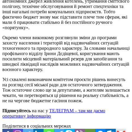
автономних джерел живлення котелень, утримання сміттєвого
полігону, технічне обслуговування й ремонт спецтехніки та
інші нагальні потреби комунальних підприємств. Тобто
фактично бюджет знову має підставити плече тим сферам, які
мали б працювати стабільно й без постійного ручного
«порятунку».
Окремо члени виконкому розглянули зміни до програми
захисту населення і територій від надзвичайних ситуацій
техногенного та природного характеру. За словами начальниці
профільного відділу Ірини Дєдіщевої, коригування мають
посилити місцевий матеріальний резерв для запобігання та
швидкої ліквідації наслідків можливих надзвичайних ситуацій
воєнного характеру.
Усі схвалені виконавчим комітетом проєкти рішень винесуть
на розгляд сесії міської ради для остаточного затвердження.
Тож остаточне слово ще за депутатами, а жителям залишається
чекати, чи перетворяться ці рішення на реальну стабільність, а
не на чергове бюджетне гасіння пожеж.
Підписуйтесь
на нас у
ТЕЛЕГРАМ – там ми даємо
оперативну інформацію
Поділитися в соціальних мережах