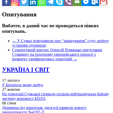
Опитування
Вибачте, в даний час не проводиться ніяких
опитувань.
←
У Сумах повідомили про “замінування” суду: роботу
установи зупинили
Стратегічний вектор: Олексій Романько представив
Сумщину на пілотному європейського проєкті з
розвитку прифронтових територій
→
УКРАЇНА І СВІТ
17 лютого
У Білопіллі знову вибух
27 жовтня
На території Сумської громади поліція нейтралізувала бойову
частину ворожого БПЛА
08 січня
Деревина під прицілом: дискусії навколо нового
законопроєкту №4197-Д