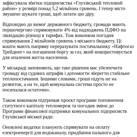
зафіксувала збитки підприємства «Глухівський тепловий
район» у розмірі понад 5,2 мільйона гривень. І тепер місто
змушене шукати гроші, щоб латати цю діру.
Відповідно до вимог державного бюджету, громади мають
першочергово спрямовувати 4% від надходжень ПДФО на
ліквідацію різниці в тарифах. Тож виконком погодив
спрямування 2 мільйонів гривень з міського бюджету. Ці
кошти мають напряму перерахувати постачальнику «Нафтогаз
Трейдинг» на погашення боргу за газ, який використовується
для опалення житла населення.
У міськраді запевняють, що таке рішення має убезпечити
громаду від судових штрафів і допомогти зберегти стабільне
теплопостачання. Іншими словами, гроші підуть не на
розвиток, а на те, щоб комунальна система просто не
посипалася остаточно.
Також виконком підтримав проєкт програми поповнення
статутного капіталу тепломереж та погодив зміни до
Програми фінансової підтримки комунальних підприємств
Глухівської міської ради.
Оновлені видатки планують спрямувати на оплату
електроенергії для водоканалу, придбання пального для