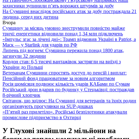
На Північно-Слобожанському і Курському напрямках наші
захисники зупинили п’ять ворожих штурмів за добу
На Сумщині внаслідок російських атак за добу постраждала 21
людина, серед них дитина
Вчора
Сумщину за місяць умовно знеструмили повністю майже
тричі: енергетики відновили понад 1,34 млн підключень
«Імпульс згас за лічені дні»: Трамп відмовив Україні в Patriot, а
Маск — у Starlink для ударів по РФ
Липень під вогнем: Сумщина пережила понад 1800 атак,
загинули 32 людини
Кордон став: 6,5 тисячі вантажівок застрягли на виїзді з
України до Польщі
Ветеранам Сумщини спростять доступ до пенсій і виплат:
Пенсійний фонд працюватиме за новим алгоритмом
Росія щомісяця подвоює кількість ударів КАБами по Сумам
Російський дрон вдарив по будинку у Стецьківці: постраждав
8-річний хлопчик
Світанок, що зцілює: На Сумщині для ветеранів та їхніх родин
організовують прогулянки на SUP-дошках
«П’ятий раз прилетіло». Російські безпілотники атакували
промислове підприємство в Охтирці
У Глухові знайшли 2 мільйони на
борги за тепло: комунальні проблеми