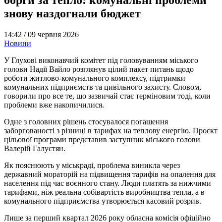
знову наздогнали бюджет
14:42 /
09 червня 2026
Новини
У Глухові виконавчий комітет під головуванням міського
голови Надії Вайло розглянув цілий пакет питань щодо
роботи житлово-комунального комплексу, підтримки
комунальних підприємств та цивільного захисту. Словом,
говорили про все те, що зазвичай стає терміновим тоді, коли
проблеми вже накопичилися.
Одне з головних рішень стосувалося погашення
заборгованості з різниці в тарифах на теплову енергію. Проєкт
цільової програми представив заступник міського голови
Валерій Галустян.
Як пояснюють у міськраді, проблема виникла через
державний мораторій на підвищення тарифів на опалення для
населення під час воєнного стану. Люди платять за нижчими
тарифами, ніж реальна собівартість виробництва тепла, а в
комунального підприємства утворюється касовий розрив.
Лише за перший квартал 2026 року обласна комісія офіційно