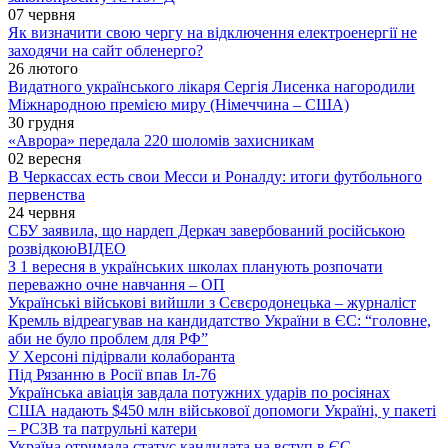
07 червня
Як визначити свою чергу на відключення електроенергії не
заходячи на сайт обленерго?
26 лютого
Видатного українського лікаря Сергія Лисенка нагородили
Міжнародною премією миру (Німеччина – США)
30 грудня
«Аврора» передала 220 шоломів захисникам
02 вересня
В Черкассах есть свои Месси и Роналду: итоги футбольного
первенства
24 червня
СБУ заявила, що нардеп Деркач завербований російською
розвідкою
ВІДЕО
З 1 вересня в українських школах планують розпочати
переважно очне навчання – ОП
Українські військові вийшли з Сєвєродонецька – журналіст
Кремль відреагував на кандидатство України в ЄС: “головне,
аби не було проблем для РФ”
У Херсоні підірвали колаборанта
Під Рязанню в Росії впав Іл-76
Українська авіація завдала потужних ударів по росіянах
США надають $450 млн військової допомоги Україні, у пакеті
– РСЗВ та патрульні катери
Україна отримала статус кандидата на вступ в ЄС