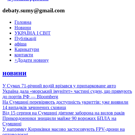
debaty.sumy@gmail.com
Головна
Новини
УКРАЇНА І СВІТ
Публікації
афіша
Карикатури
контакти
+
Додати новину
новини
У Сумах 71-річний водій врізався у припарковане авто
Україна дала «морський імунітет» частині суден, що прямують
до портів РФ — Bloomberg
На Сумщині перевіряють доступність укриттів: уже виявили
14 випадків зачинених сховищ
Від 15 серпня на Сумщині діятиме заборона на вилов раків
Прикордонники знищили майже 90 ворожих БПЛА на
Сумщині
У напрямку Кириківки масово застосовують FPV-дрони на
оптоволокні