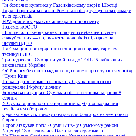
Чи безпечно купатися у Галенківському озері в Шостці
Глухів бореться за світло: Романько об’єднує зусилля громади
та енергетиків
FPV-дрони в Сумах: як живе район проспекту
Перемоги
ФОТО
«Білі янголи» знову вивезли людей із небезпеки: серед
евакуйованих — подружжя та чоловік із підозрою на
інсульт
ВІДЕО
На Сумщині прикордонники знищили ворожу гармату і
техніку
ВІДЕО
Три педагоги з Сумщини увійшли до ТОП-25 найкращих
вихователів України
Обійшлося без постраждалих: що відомо про влучання у поїзд
“Суми-Київ”
Поїхала до знайомого і зникла: у Сумах поліцейські
розшукали 14-річну дівчину
Безпекова ситуація в Сумській області станом на ранок 8
серпня
У Сумах відновлюють спортивний клуб, пошкоджений
російським обстрілом
Сумські хокеїстки знову розгромили болгарок на чемпіонаті
Європи
Ворог атакував поїзд «Суми-Київ» у Сумському районі
У центрі Сум зіткнулися Dacia та електросамокат