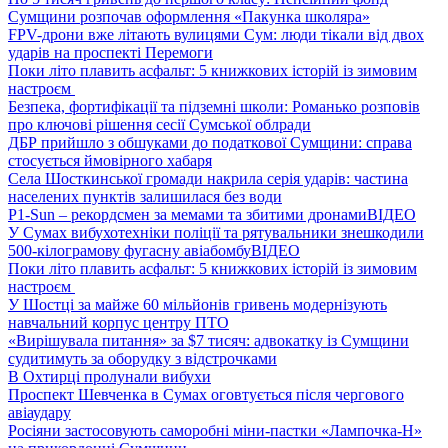
Сумщини розпочав оформлення «Пакунка школяра»
FPV-дрони вже літають вулицями Сум: люди тікали від двох
ударів на проспекті Перемоги
Поки літо плавить асфальт: 5 книжкових історій із зимовим
настроєм
Безпека, фортифікації та підземні школи: Романько розповів
про ключові рішення сесії Сумської облради
ДБР прийшло з обшуками до податкової Сумщини: справа
стосується ймовірного хабаря
Села Шосткинської громади накрила серія ударів: частина
населених пунктів залишилася без води
P1-Sun – рекордсмен за мемами та збитими дронами
ВІДЕО
У Сумах вибухотехніки поліції та рятувальники знешкодили
500-кілограмову фугасну авіабомбу
ВІДЕО
Поки літо плавить асфальт: 5 книжкових історій із зимовим
настроєм
У Шостці за майже 60 мільйонів гривень модернізують
навчальний корпус центру ПТО
«Вирішувала питання» за $7 тисяч: адвокатку із Сумщини
судитимуть за оборудку з відстрочками
В Охтирці пролунали вибухи
Проспект Шевченка в Сумах оговтується після чергового
авіаудару
Росіяни застосовують саморобні міни-пастки «Лампочка-Н»