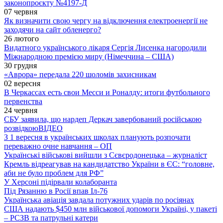
законопроєкту №4197-Д
07 червня
Як визначити свою чергу на відключення електроенергії не
заходячи на сайт обленерго?
26 лютого
Видатного українського лікаря Сергія Лисенка нагородили
Міжнародною премією миру (Німеччина – США)
30 грудня
«Аврора» передала 220 шоломів захисникам
02 вересня
В Черкассах есть свои Месси и Роналду: итоги футбольного
первенства
24 червня
СБУ заявила, що нардеп Деркач завербований російською
розвідкою
ВІДЕО
З 1 вересня в українських школах планують розпочати
переважно очне навчання – ОП
Українські військові вийшли з Сєвєродонецька – журналіст
Кремль відреагував на кандидатство України в ЄС: “головне,
аби не було проблем для РФ”
У Херсоні підірвали колаборанта
Під Рязанню в Росії впав Іл-76
Українська авіація завдала потужних ударів по росіянах
США надають $450 млн військової допомоги Україні, у пакеті
– РСЗВ та патрульні катери