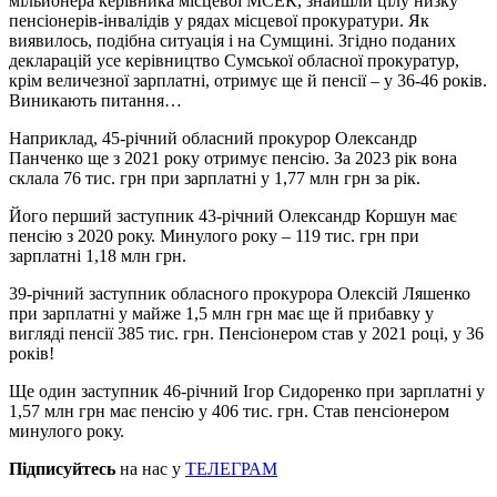
мільйонера керівника місцевої МСЕК, знайшли цілу низку
пенсіонерів-інвалідів у рядах місцевої прокуратури. Як
виявилось, подібна ситуація і на Сумщині. Згідно поданих
декларацій усе керівництво Сумської обласної прокуратур,
крім величезної зарплатні, отримує ще й пенсії – у 36-46 років.
Виникають питання…
Наприклад, 45-річний обласний прокурор Олександр
Панченко ще з 2021 року отримує пенсію. За 2023 рік вона
склала 76 тис. грн при зарплатні у 1,77 млн грн за рік.
Його перший заступник 43-річний Олександр Коршун має
пенсію з 2020 року. Минулого року – 119 тис. грн при
зарплатні 1,18 млн грн.
39-річний заступник обласного прокурора Олексій Ляшенко
при зарплатні у майже 1,5 млн грн має ще й прибавку у
вигляді пенсії 385 тис. грн. Пенсіонером став у 2021 році, у 36
років!
Ще один заступник 46-річний Ігор Сидоренко при зарплатні у
1,57 млн грн має пенсію у 406 тис. грн. Став пенсіонером
минулого року.
Підписуйтесь
на нас у
ТЕЛЕГРАМ