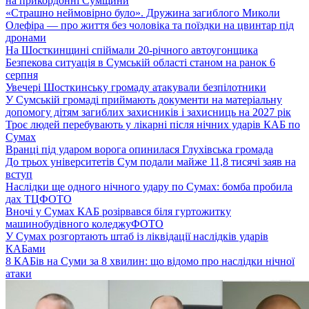
на прикордонні Сумщини
«Страшно неймовірно було». Дружина загиблого Миколи
Олефіра — про життя без чоловіка та поїздки на цвинтар під
дронами
На Шосткинщині спіймали 20-річного автоугонщика
Безпекова ситуація в Сумській області станом на ранок 6
серпня
Увечері Шосткинську громаду атакували безпілотники
У Сумській громаді приймають документи на матеріальну
допомогу дітям загиблих захисників і захисниць на 2027 рік
Троє людей перебувають у лікарні після нічних ударів КАБ по
Сумах
Вранці під ударом ворога опинилася Глухівська громада
До трьох університетів Сум подали майже 11,8 тисячі заяв на
вступ
Наслідки ще одного нічного удару по Сумах: бомба пробила
дах ТЦ
ФОТО
Вночі у Сумах КАБ розірвався біля гуртожитку
машинобудівного коледжу
ФОТО
У Сумах розгортають штаб із ліквідації наслідків ударів
КАБами
8 КАБів на Суми за 8 хвилин: що відомо про наслідки нічної
атаки