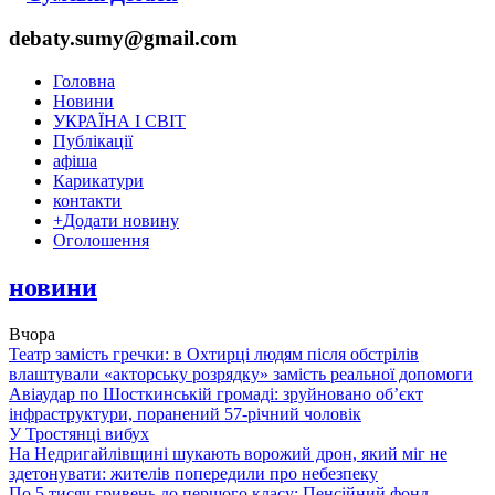
debaty.sumy@gmail.com
Головна
Новини
УКРАЇНА І СВІТ
Публікації
афіша
Карикатури
контакти
+
Додати новину
Оголошення
новини
Вчора
Театр замість гречки: в Охтирці людям після обстрілів
влаштували «акторську розрядку» замість реальної допомоги
Авіаудар по Шосткинській громаді: зруйновано об’єкт
інфраструктури, поранений 57-річний чоловік
У Тростянці вибух
На Недригайлівщині шукають ворожий дрон, який міг не
здетонувати: жителів попередили про небезпеку
По 5 тисяч гривень до першого класу: Пенсійний фонд