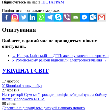
Підписуйтесь
на нас в
ІНСТАГРАМ
Поділитися в соціальних мережах
Опитування
Вибачте, в даний час не проводиться ніяких
опитувань.
←
На вул. Іллінській — ДТП: автівку занесло на тротуар
У Роменському районі відновили електропостачання
→
УКРАЇНА І СВІТ
17 лютого
У Білопіллі знову вибух
27 жовтня
На території Сумської громади поліція нейтралізувала бойову
частину ворожого БПЛА
08 січня
Деревина під прицілом: дискусії навколо нового