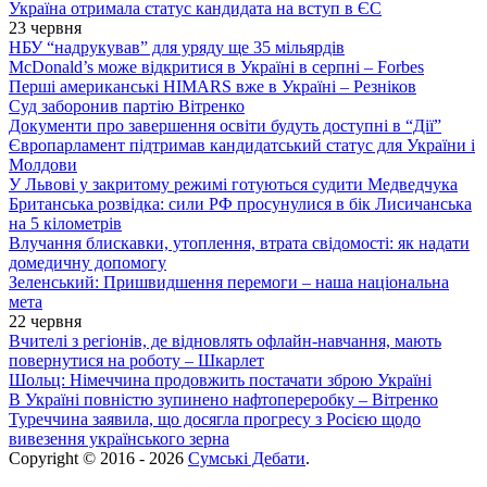
Україна отримала статус кандидата на вступ в ЄС
23 червня
НБУ “надрукував” для уряду ще 35 мільярдів
McDonald’s може відкритися в Україні в серпні – Forbes
Перші американські HIMARS вже в Україні – Резніков
Суд заборонив партію Вітренко
Документи про завершення освіти будуть доступні в “Дії”
Європарламент підтримав кандидатський статус для України і
Молдови
У Львові у закритому режимі готуються судити Медведчука
Британська розвідка: сили РФ просунулися в бік Лисичанська
на 5 кілометрів
Влучання блискавки, утоплення, втрата свідомості: як надати
домедичну допомогу
Зеленський: Пришвидшення перемоги – наша національна
мета
22 червня
Вчителі з регіонів, де відновлять офлайн-навчання, мають
повернутися на роботу – Шкарлет
Шольц: Німеччина продовжить постачати зброю Україні
В Україні повністю зупинено нафтопереробку – Вітренко
Туреччина заявила, що досягла прогресу з Росією щодо
вивезення українського зерна
Copyright © 2016 - 2026
Сумські Дебати
.