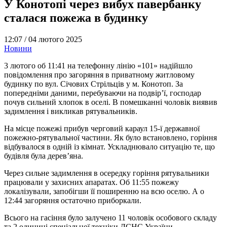
У Конотопі через вибух павербанку
сталася пожежа в будинку
12:07 /
04 лютого 2025
Новини
3 лютого об 11:41 на телефонну лінію «101» надійшло
повідомлення про загоряння в приватному житловому
будинку по вул. Січових Стрільців у м. Конотоп. За
попередніми даними, перебуваючи на подвір’ї, господар
почув сильний хлопок в оселі. В помешканні чоловік виявив
задимлення і викликав рятувальників.
На місце пожежі прибув черговий караул 15-ї державної
пожежно-рятувальної частини. Як було встановлено, горіння
відбувалося в одній із кімнат. Ускладнювало ситуацію те, що
будівля була дерев’яна.
Через сильне задимлення в осередку горіння рятувальники
працювали у захисних апаратах. Об 11:55 пожежу
локалізували, запобігши її поширенню на всю оселю. А о
12:44 загоряння остаточно приборкали.
Всього на гасіння було залучено 11 чоловік особового складу
та 2 одиниці спеціальної техніки ДСНС України.