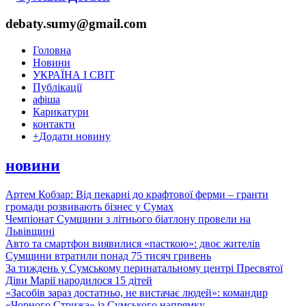
debaty.sumy@gmail.com
Головна
Новини
УКРАЇНА І СВІТ
Публікації
афіша
Карикатури
контакти
+
Додати новину
новини
Артем Кобзар: Від пекарні до крафтової ферми – гранти
громади розвивають бізнес у Сумах
Чемпіонат Сумщини з літнього біатлону провели на
Львівщині
Авто та смартфон виявилися «пасткою»: двоє жителів
Сумщини втратили понад 75 тисяч гривень
За тиждень у Сумському перинатальному центрі Пресвятої
Діви Марії народилося 15 дітей
«Засобів зараз достатньо, не вистачає людей»: командир
«Чорного Стрижа» із Сумського напрямку