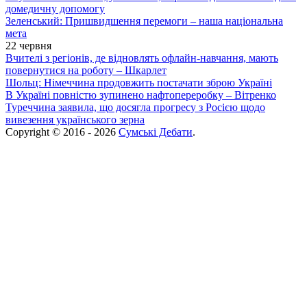
домедичну допомогу
Зеленський: Пришвидшення перемоги – наша національна
мета
22 червня
Вчителі з регіонів, де відновлять офлайн-навчання, мають
повернутися на роботу – Шкарлет
Шольц: Німеччина продовжить постачати зброю Україні
В Україні повністю зупинено нафтопереробку – Вітренко
Туреччина заявила, що досягла прогресу з Росією щодо
вивезення українського зерна
Copyright © 2016 - 2026
Сумські Дебати
.