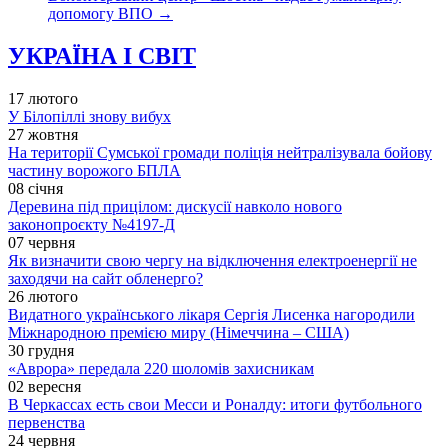
допомогу ВПО
→
УКРАЇНА І СВІТ
17 лютого
У Білопіллі знову вибух
27 жовтня
На території Сумської громади поліція нейтралізувала бойову
частину ворожого БПЛА
08 січня
Деревина під прицілом: дискусії навколо нового
законопроєкту №4197-Д
07 червня
Як визначити свою чергу на відключення електроенергії не
заходячи на сайт обленерго?
26 лютого
Видатного українського лікаря Сергія Лисенка нагородили
Міжнародною премією миру (Німеччина – США)
30 грудня
«Аврора» передала 220 шоломів захисникам
02 вересня
В Черкассах есть свои Месси и Роналду: итоги футбольного
первенства
24 червня