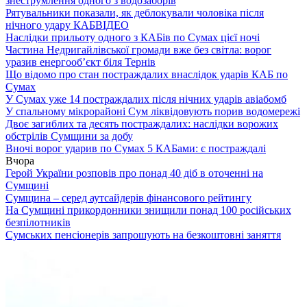
знеструмлення одного з водозаборів
Рятувальники показали, як деблокували чоловіка після
нічного удару КАБ
ВІДЕО
Наслідки прильоту одного з КАБів по Сумах цієї ночі
Частина Недригайлівської громади вже без світла: ворог
уразив енергооб’єкт біля Тернів
Що відомо про стан постраждалих внаслідок ударів КАБ по
Сумах
У Сумах уже 14 постраждалих після нічних ударів авіабомб
У спальному мікрорайоні Сум ліквідовують порив водомережі
Двоє загиблих та десять постраждалих: наслідки ворожих
обстрілів Сумщини за добу
Вночі ворог ударив по Сумах 5 КАБами: є постраждалі
Вчора
Герой України розповів про понад 40 діб в оточенні на
Сумщині
Сумщина – серед аутсайдерів фінансового рейтингу
На Сумщині прикордонники знищили понад 100 російських
безпілотників
Сумських пенсіонерів запрошують на безкоштовні заняття