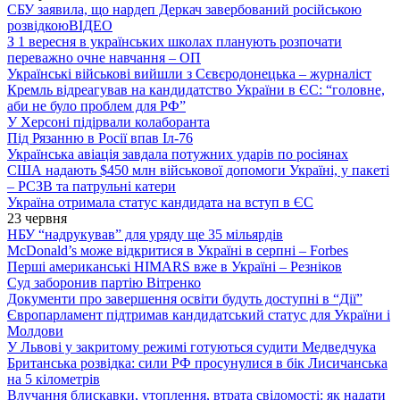
СБУ заявила, що нардеп Деркач завербований російською
розвідкою
ВІДЕО
З 1 вересня в українських школах планують розпочати
переважно очне навчання – ОП
Українські військові вийшли з Сєвєродонецька – журналіст
Кремль відреагував на кандидатство України в ЄС: “головне,
аби не було проблем для РФ”
У Херсоні підірвали колаборанта
Під Рязанню в Росії впав Іл-76
Українська авіація завдала потужних ударів по росіянах
США надають $450 млн військової допомоги Україні, у пакеті
– РСЗВ та патрульні катери
Україна отримала статус кандидата на вступ в ЄС
23 червня
НБУ “надрукував” для уряду ще 35 мільярдів
McDonald’s може відкритися в Україні в серпні – Forbes
Перші американські HIMARS вже в Україні – Резніков
Суд заборонив партію Вітренко
Документи про завершення освіти будуть доступні в “Дії”
Європарламент підтримав кандидатський статус для України і
Молдови
У Львові у закритому режимі готуються судити Медведчука
Британська розвідка: сили РФ просунулися в бік Лисичанська
на 5 кілометрів
Влучання блискавки, утоплення, втрата свідомості: як надати