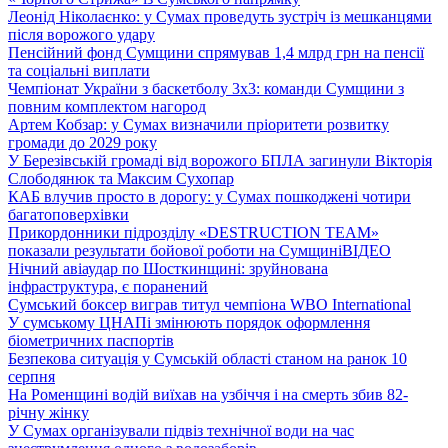
Леонід Ніколаєнко: у Сумах проведуть зустріч із мешканцями
після ворожого удару
Пенсійний фонд Сумщини спрямував 1,4 млрд грн на пенсії
та соціальні виплати
Чемпіонат України з баскетболу 3х3: команди Сумщини з
повним комплектом нагород
Артем Кобзар: у Сумах визначили пріоритети розвитку
громади до 2029 року
У Березівській громаді від ворожого БПЛА загинули Вікторія
Слободянюк та Максим Сухопар
КАБ влучив просто в дорогу: у Сумах пошкоджені чотири
багатоповерхівки
Прикордонники підрозділу «DESTRUCTION TEAM»
показали результати бойової роботи на Сумщині
ВІДЕО
Нічний авіаудар по Шосткинщині: зруйнована
інфраструктура, є поранений
Сумський боксер виграв титул чемпіона WBO International
У сумському ЦНАПі змінюють порядок оформлення
біометричних паспортів
Безпекова ситуація у Сумській області станом на ранок 10
серпня
На Роменщині водій виїхав на узбіччя і на смерть збив 82-
річну жінку
У Сумах організували підвіз технічної води на час