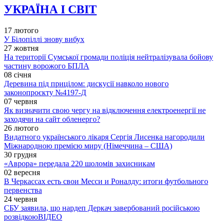
УКРАЇНА І СВІТ
17 лютого
У Білопіллі знову вибух
27 жовтня
На території Сумської громади поліція нейтралізувала бойову
частину ворожого БПЛА
08 січня
Деревина під прицілом: дискусії навколо нового
законопроєкту №4197-Д
07 червня
Як визначити свою чергу на відключення електроенергії не
заходячи на сайт обленерго?
26 лютого
Видатного українського лікаря Сергія Лисенка нагородили
Міжнародною премією миру (Німеччина – США)
30 грудня
«Аврора» передала 220 шоломів захисникам
02 вересня
В Черкассах есть свои Месси и Роналду: итоги футбольного
первенства
24 червня
СБУ заявила, що нардеп Деркач завербований російською
розвідкою
ВІДЕО