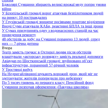
серпня
Бджолярі Сумщини збирають великі врожаї меду попри умови
війни
У Білопільській громаді ворог атакував безпілотником людей
на ринку: 10 постраждалих
У Глухівській громаді знищене росіянами поштове відділення
Вночі Суми атакували КАБи, реактивні БПЛА та інші дрони
У Сумах призупинять одну з водонасосних станцій на час
проведення ремонту
48 обстрілів за добу: на Сумщині поранено 13 людей, серед
них — 7-річна дитина
Вчора
Театр замість гречки: в Охтирці людям після обстрілів
влаштували «акторську розрядку» замість реальної допомоги
Авіаудар по Шосткинській громаді: зруйновано об’єкт
інфраструктури, поранений 57-річний чоловік
У Тростянці вибух
На Недригайлівщині шукають ворожий дрон, який міг не
здетонувати: жителів попередили про небезпеку
По 5 тисяч гривень до першого класу: Пенсійний фонд
Сумщини розпочав оформлення «Пакунка школяра»