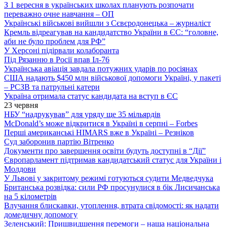
З 1 вересня в українських школах планують розпочати
переважно очне навчання – ОП
Українські військові вийшли з Сєвєродонецька – журналіст
Кремль відреагував на кандидатство України в ЄС: “головне,
аби не було проблем для РФ”
У Херсоні підірвали колаборанта
Під Рязанню в Росії впав Іл-76
Українська авіація завдала потужних ударів по росіянах
США надають $450 млн військової допомоги Україні, у пакеті
– РСЗВ та патрульні катери
Україна отримала статус кандидата на вступ в ЄС
23 червня
НБУ “надрукував” для уряду ще 35 мільярдів
McDonald’s може відкритися в Україні в серпні – Forbes
Перші американські HIMARS вже в Україні – Резніков
Суд заборонив партію Вітренко
Документи про завершення освіти будуть доступні в “Дії”
Європарламент підтримав кандидатський статус для України і
Молдови
У Львові у закритому режимі готуються судити Медведчука
Британська розвідка: сили РФ просунулися в бік Лисичанська
на 5 кілометрів
Влучання блискавки, утоплення, втрата свідомості: як надати
домедичну допомогу
Зеленський: Пришвидшення перемоги – наша національна