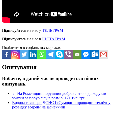
Підписуйтесь
на нас у
ТЕЛЕГРАМ
Підписуйтесь
на нас в
ІНСТАГРАМ
Поділитися в соціальних мережах
Опитування
Вибачте, в даний час не проводиться ніяких
опитувань.
←
На Роменщині порушник добровільно відшкодував
збитки за поруб лісу в розмірі 171 тис. грн
Водолази-сапери ДСНС із Сумщини проводять технічну
розвідку водойм на Донеччині
→