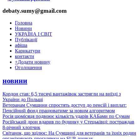
debaty.sumy@gmail.com
Головна
Новини
УКРАЇНА І СВІТ
Публікації
афіша
Карикатури
контакти
+
Додати новину
Оголошення
новини
Кордон став: 6,5 тисячі вантажівок застрягли на виїзді з
України до Польщі
Ветеранам Сумщини спростять доступ до пенсій і виплат:
Пенсійний фонд працюватиме за новим алгоритмом
Росія щомісяця подвоює кількість ударів КАБами по Сумам
Російський дрон вдарив по будинку у Стецьківці: постраждав
8-річний хлопчик
Світанок, що зцілює: На Сумщині для ветеранів та їхніх родин
організовують прогулянки на SUP-дошках