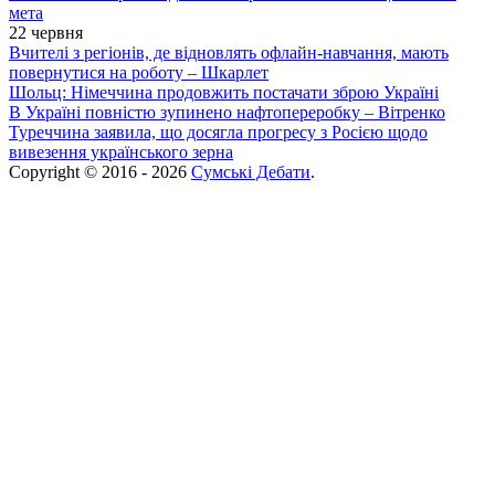
мета
22 червня
Вчителі з регіонів, де відновлять офлайн-навчання, мають
повернутися на роботу – Шкарлет
Шольц: Німеччина продовжить постачати зброю Україні
В Україні повністю зупинено нафтопереробку – Вітренко
Туреччина заявила, що досягла прогресу з Росією щодо
вивезення українського зерна
Copyright © 2016 - 2026
Сумські Дебати
.