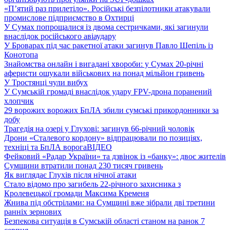
«П’ятий раз прилетіло». Російські безпілотники атакували
промислове підприємство в Охтирці
У Сумах попрощалися із двома сестричками, які загинули
внаслідок російського авіаудару
У Броварах під час ракетної атаки загинув Павло Шепіль із
Конотопа
Знайомства онлайн і вигадані хвороби: у Сумах 20-річні
аферисти ошукали військових на понад мільйон гривень
У Тростянці чули вибух
У Сумській громаді внаслідок удару FPV-дрона поранений
хлопчик
29 ворожих ворожих БпЛА збили сумські прикордонники за
добу
Трагедія на озері у Глухові: загинув 66-річний чоловік
Дрони «Сталевого кордону» відпрацювали по позиціях,
техніці та БпЛА ворога
ВІДЕО
Фейковий «Радар України» та дзвінок із «банку»: двоє жителів
Сумщини втратили понад 230 тисяч гривень
Як виглядає Глухів після нічної атаки
Стало відомо про загибель 22-річного захисника з
Кролевецької громади Максима Кременя
Жнива під обстрілами: на Сумщині вже зібрали дві третини
ранніх зернових
Безпекова ситуація в Сумській області станом на ранок 7