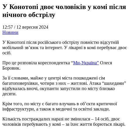
У Конотопі двоє чоловіків у комі після
нічного обстрілу
12:57 /
12 вересня 2024
Новини
У Конотопі після російського обстрілу повністю відсутній
мобільний зв’язок та інтернет. У лікарні в комі перебуває двоє
осіб.
Про це розповіла кореспондентка “
Ми-Україна”
Олеся
Боровик.
За її словами, майже у центрі міста пошкоджені сім
багатоповерхівки, чотири з них – житлові. Атака “шахедами”
відбувалась вночі, окупанти запустили по місту близько
десяти.
Крім того, по місту є багато влучань в об’єкти критичної
інфраструктури, а також в медичні та освітні заклади.
Кількість постраждалих наразі не змінилася – 14 осіб, двоє
чоловіків перебувають у комі – за їхнє життя борються лікарі.