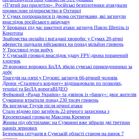
«П’ятий раз прилетіло». Російські безпілотники атакували
промислове підприємство в Охтирці
У Сумах попрощалися із двома сестричками, які загинули
внаслідок російського авіаудару
У Броварах під час ракетної атаки загинув Павло Шепіль із
Конотопа
Знайомства онлайн і вигадані хвороби: у Сумах 20-річні
аферисти ошукали військових на понад мільйон гривень
У Тростянці чули вибух
У Сумській громаді внаслідок удару FPV-дрона поранений
хлопчик
29 ворожих ворожих БпЛА збили сумські прикордонники за
добу
Трагедія на озері у Глухові: загинув 66-річний чоловік
Дрони «Сталевого кордону» відпрацювали по позиціях,
техніці та БпЛА ворога
ВІДЕО
Фейковий «Радар України» та дзвінок із «банку»: двоє жителів
Сумщини втратили понад 230 тисяч гривень
Як виглядає Глухів після нічної атаки
Стало відомо про загибель 22-річного захисника з
Кролевецької громади Максима Кременя
Жнива під обстрілами: на Сумщині вже зібрали дві третини
ранніх зернових
Безпекова ситуація в Сумській області станом на ранок 7