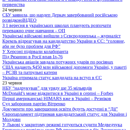
первенства
24 червня
СБУ заявила, що нардеп Деркач завербований російською
розвідкою
ВІДЕО
З 1 вересня в українських школах планують розпочати
переважно очне навчання – ОП
Українські військові вийшли з Сєвєродонецька – журналіст
Кремль відреагував на кандидатство України в ЄС: “головне,
аби не було проблем для РФ”
У Херсоні підірвали колаборанта
Під Рязанню в Росії впав Іл-76
Українська авіація завдала потужних ударів по росіянах
США надають $450 млн військової допомоги Україні, у пакеті
– РСЗВ та патрульні катери
Україна отримала статус кандидата на вступ в ЄС
23 червня
НБУ “надрукував” для уряду ще 35 мільярдів
McDonald’s може відкритися в Україні в серпні – Forbes
Перші американські HIMARS вже в Україні – Резніков
Суд заборонив партію Вітренко
Документи про завершення освіти будуть доступні в “Дії”
Європарламент підтримав кандидатський статус для України і
Молдови
У Львові у закритому режимі готуються судити Медведчука
Британська розвідка: сили РФ просунулися в бік Лисичанська