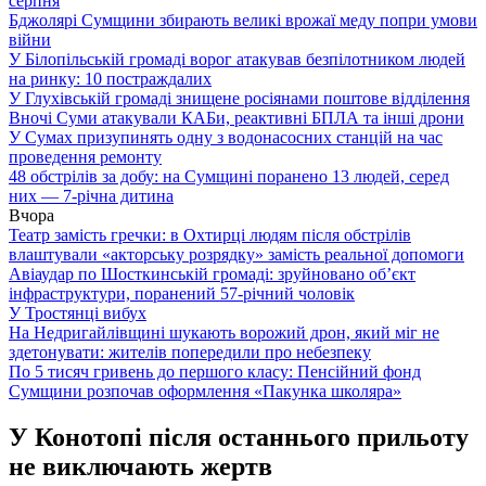
серпня
Бджолярі Сумщини збирають великі врожаї меду попри умови
війни
У Білопільській громаді ворог атакував безпілотником людей
на ринку: 10 постраждалих
У Глухівській громаді знищене росіянами поштове відділення
Вночі Суми атакували КАБи, реактивні БПЛА та інші дрони
У Сумах призупинять одну з водонасосних станцій на час
проведення ремонту
48 обстрілів за добу: на Сумщині поранено 13 людей, серед
них — 7-річна дитина
Вчора
Театр замість гречки: в Охтирці людям після обстрілів
влаштували «акторську розрядку» замість реальної допомоги
Авіаудар по Шосткинській громаді: зруйновано об’єкт
інфраструктури, поранений 57-річний чоловік
У Тростянці вибух
На Недригайлівщині шукають ворожий дрон, який міг не
здетонувати: жителів попередили про небезпеку
По 5 тисяч гривень до першого класу: Пенсійний фонд
Сумщини розпочав оформлення «Пакунка школяра»
У Конотопі після останнього прильоту
не виключають жертв