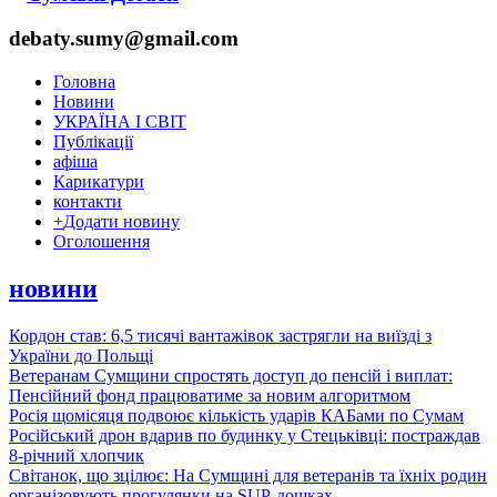
debaty.sumy@gmail.com
Головна
Новини
УКРАЇНА І СВІТ
Публікації
афіша
Карикатури
контакти
+
Додати новину
Оголошення
новини
Кордон став: 6,5 тисячі вантажівок застрягли на виїзді з
України до Польщі
Ветеранам Сумщини спростять доступ до пенсій і виплат:
Пенсійний фонд працюватиме за новим алгоритмом
Росія щомісяця подвоює кількість ударів КАБами по Сумам
Російський дрон вдарив по будинку у Стецьківці: постраждав
8-річний хлопчик
Світанок, що зцілює: На Сумщині для ветеранів та їхніх родин
організовують прогулянки на SUP-дошках