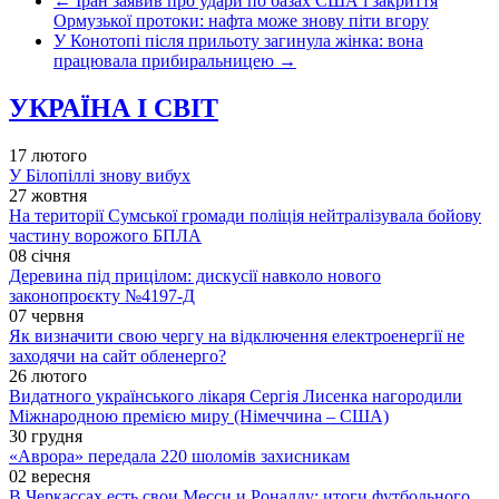
←
Іран заявив про удари по базах США і закриття
Ормузької протоки: нафта може знову піти вгору
У Конотопі після прильоту загинула жінка: вона
працювала прибиральницею
→
УКРАЇНА І СВІТ
17 лютого
У Білопіллі знову вибух
27 жовтня
На території Сумської громади поліція нейтралізувала бойову
частину ворожого БПЛА
08 січня
Деревина під прицілом: дискусії навколо нового
законопроєкту №4197-Д
07 червня
Як визначити свою чергу на відключення електроенергії не
заходячи на сайт обленерго?
26 лютого
Видатного українського лікаря Сергія Лисенка нагородили
Міжнародною премією миру (Німеччина – США)
30 грудня
«Аврора» передала 220 шоломів захисникам
02 вересня
В Черкассах есть свои Месси и Роналду: итоги футбольного