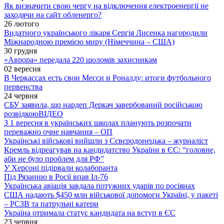
Як визначити свою чергу на відключення електроенергії не
заходячи на сайт обленерго?
26 лютого
Видатного українського лікаря Сергія Лисенка нагородили
Міжнародною премією миру (Німеччина – США)
30 грудня
«Аврора» передала 220 шоломів захисникам
02 вересня
В Черкассах есть свои Месси и Роналду: итоги футбольного
первенства
24 червня
СБУ заявила, що нардеп Деркач завербований російською
розвідкою
ВІДЕО
З 1 вересня в українських школах планують розпочати
переважно очне навчання – ОП
Українські військові вийшли з Сєвєродонецька – журналіст
Кремль відреагував на кандидатство України в ЄС: “головне,
аби не було проблем для РФ”
У Херсоні підірвали колаборанта
Під Рязанню в Росії впав Іл-76
Українська авіація завдала потужних ударів по росіянах
США надають $450 млн військової допомоги Україні, у пакеті
– РСЗВ та патрульні катери
Україна отримала статус кандидата на вступ в ЄС
23 червня