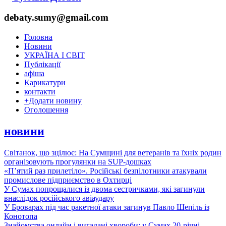
debaty.sumy@gmail.com
Головна
Новини
УКРАЇНА І СВІТ
Публікації
афіша
Карикатури
контакти
+
Додати новину
Оголошення
новини
Світанок, що зцілює: На Сумщині для ветеранів та їхніх родин
організовують прогулянки на SUP-дошках
«П’ятий раз прилетіло». Російські безпілотники атакували
промислове підприємство в Охтирці
У Сумах попрощалися із двома сестричками, які загинули
внаслідок російського авіаудару
У Броварах під час ракетної атаки загинув Павло Шепіль із
Конотопа
Знайомства онлайн і вигадані хвороби: у Сумах 20-річні