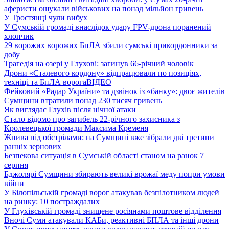
аферисти ошукали військових на понад мільйон гривень
У Тростянці чули вибух
У Сумській громаді внаслідок удару FPV-дрона поранений
хлопчик
29 ворожих ворожих БпЛА збили сумські прикордонники за
добу
Трагедія на озері у Глухові: загинув 66-річний чоловік
Дрони «Сталевого кордону» відпрацювали по позиціях,
техніці та БпЛА ворога
ВІДЕО
Фейковий «Радар України» та дзвінок із «банку»: двоє жителів
Сумщини втратили понад 230 тисяч гривень
Як виглядає Глухів після нічної атаки
Стало відомо про загибель 22-річного захисника з
Кролевецької громади Максима Кременя
Жнива під обстрілами: на Сумщині вже зібрали дві третини
ранніх зернових
Безпекова ситуація в Сумській області станом на ранок 7
серпня
Бджолярі Сумщини збирають великі врожаї меду попри умови
війни
У Білопільській громаді ворог атакував безпілотником людей
на ринку: 10 постраждалих
У Глухівській громаді знищене росіянами поштове відділення
Вночі Суми атакували КАБи, реактивні БПЛА та інші дрони