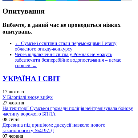
Опитування
Вибачте, в даний час не проводиться ніяких
опитувань.
←
Сумські освітяни стали переможцями І етапу
обласного огляду-конкурсу
Через відключення світла у Ромнах не можуть
забезпечити безперебійне водопостачання – немає
грошей
→
УКРАЇНА І СВІТ
17 лютого
У Білопіллі знову вибух
27 жовтня
На території Сумської громади поліція нейтралізувала бойову
частину ворожого БПЛА
08 січня
Деревина під прицілом: дискусії навколо нового
законопроєкту №4197-Д
07 червня