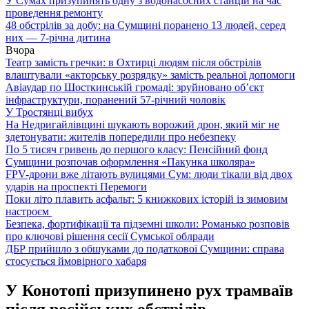
У Сумах призупинять одну з водонасосних станцій на час
проведення ремонту
48 обстрілів за добу: на Сумщині поранено 13 людей, серед
них — 7-річна дитина
Вчора
Театр замість гречки: в Охтирці людям після обстрілів
влаштували «акторську розрядку» замість реальної допомоги
Авіаудар по Шосткинській громаді: зруйновано об’єкт
інфраструктури, поранений 57-річний чоловік
У Тростянці вибух
На Недригайлівщині шукають ворожий дрон, який міг не
здетонувати: жителів попередили про небезпеку
По 5 тисяч гривень до першого класу: Пенсійний фонд
Сумщини розпочав оформлення «Пакунка школяра»
FPV-дрони вже літають вулицями Сум: люди тікали від двох
ударів на проспекті Перемоги
Поки літо плавить асфальт: 5 книжкових історій із зимовим
настроєм
Безпека, фортифікації та підземні школи: Романько розповів
про ключові рішення сесії Сумської облради
ДБР прийшло з обшуками до податкової Сумщини: справа
стосується ймовірного хабаря
У Конотопі призупинено рух трамваїв
після російських обстрілів