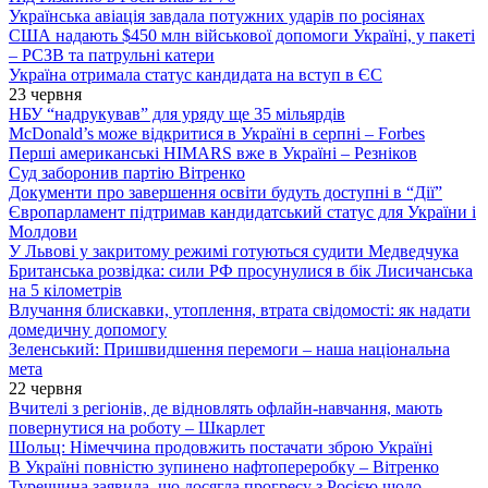
Українська авіація завдала потужних ударів по росіянах
США надають $450 млн військової допомоги Україні, у пакеті
– РСЗВ та патрульні катери
Україна отримала статус кандидата на вступ в ЄС
23 червня
НБУ “надрукував” для уряду ще 35 мільярдів
McDonald’s може відкритися в Україні в серпні – Forbes
Перші американські HIMARS вже в Україні – Резніков
Суд заборонив партію Вітренко
Документи про завершення освіти будуть доступні в “Дії”
Європарламент підтримав кандидатський статус для України і
Молдови
У Львові у закритому режимі готуються судити Медведчука
Британська розвідка: сили РФ просунулися в бік Лисичанська
на 5 кілометрів
Влучання блискавки, утоплення, втрата свідомості: як надати
домедичну допомогу
Зеленський: Пришвидшення перемоги – наша національна
мета
22 червня
Вчителі з регіонів, де відновлять офлайн-навчання, мають
повернутися на роботу – Шкарлет
Шольц: Німеччина продовжить постачати зброю Україні
В Україні повністю зупинено нафтопереробку – Вітренко
Туреччина заявила, що досягла прогресу з Росією щодо