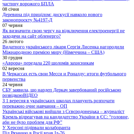
частину ворожого БПЛА
08 січня
Деревина під прицілом: дискусії навколо нового
законопроєкту №4197-Д
07 червня
Як визначити свою чергу на відключення електроенергії не
заходячи на сайт обленерго?
26 лютого
Видатного українського лікаря Сергія Лисенка нагородили
Міжнародною премією миру (Німеччина – США)
30 грудня
«Аврора» передала 220 шоломів захисникам
02 вересня
В Черкассах есть свои Месси и Роналду: итоги футбольного
первенства
24 червня
СБУ заявила, що нардеп Деркач завербований російською
розвідкою
ВІДЕО
З 1 вересня в українських школах планують розпочати
переважно очне навчання – ОП
Українські військові вийшли з Сєвєродонецька – журналіст
Кремль відреагував на кандидатство України в ЄС: “головне,
аби не було проблем для РФ”
У Херсоні підірвали колаборанта
Під Рязанню в Росії впав Іл-76