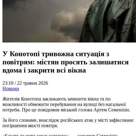
У Конотопі тривожна ситуація з
повітрям: містян просять залишатися
вдома і закрити всі вікна
23:10 /
22 травня 2026
Новини
Жителів Конотопа закликають зачинити вікна та по
можливості обмежити перебування на вулиці без нагальної
потреби. Про це повідомив міський голова Артем Семеніхін.
За його словами, внаслідок російських атак у місті зафіксоване
погіршення якості повітря.
«Багато де чути запах горілого», — зазначив Семеніхін.