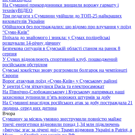
На Сумщині прикордонники знищили ворожу гармату і
техніку
ВІДЕО
Три педагоги з Сумщини увійшли до ТОП-25 найкращих
вихователів України
Обійшлося без постраждалих: що відомо про влучання у поїзд
“Суми-Київ”
Поїхала до знайомого і зникла: у Сумах поліцейські
розшукали 14-річну дівчину
Безпекова ситуація в Сумській області станом на ранок 8
серпня
У Сумах відновлюють спортивний клуб, пошкоджений
російським обстрілом
Сумські хокеїстки знову розгромили болгарок на чемпіонаті
Європи
Ворог атакував поїзд «Суми-Київ» у Сумському районі
У центрі Сум зіткнулися Dacia та електросамокат
На Північно-Слобожанському і Курському напрямках наші
захисники зупинили п’ять ворожих штурмів за добу
На Сумщині внаслідок російських атак за добу постраждала 21
людина, серед них дитина
Вчора
Сумщину за місяць умовно знеструмили повністю майже
тричі: енергетики відновили понад 1,34 млн підключень
«Імпульс згас за лічені дні»: Трамп відмовив Україні в Patriot, а