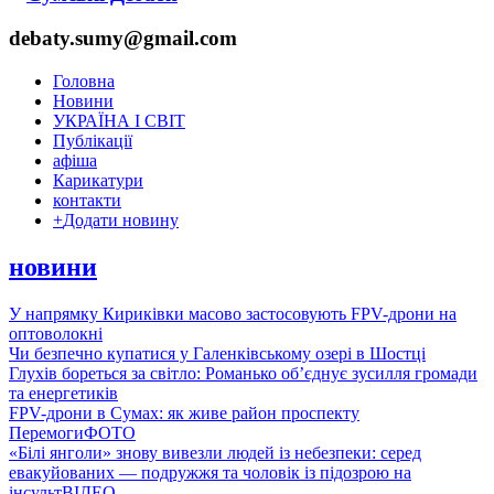
debaty.sumy@gmail.com
Головна
Новини
УКРАЇНА І СВІТ
Публікації
афіша
Карикатури
контакти
+
Додати новину
новини
У напрямку Кириківки масово застосовують FPV-дрони на
оптоволокні
Чи безпечно купатися у Галенківському озері в Шостці
Глухів бореться за світло: Романько об’єднує зусилля громади
та енергетиків
FPV-дрони в Сумах: як живе район проспекту
Перемоги
ФОТО
«Білі янголи» знову вивезли людей із небезпеки: серед
евакуйованих — подружжя та чоловік із підозрою на
інсульт
ВІДЕО