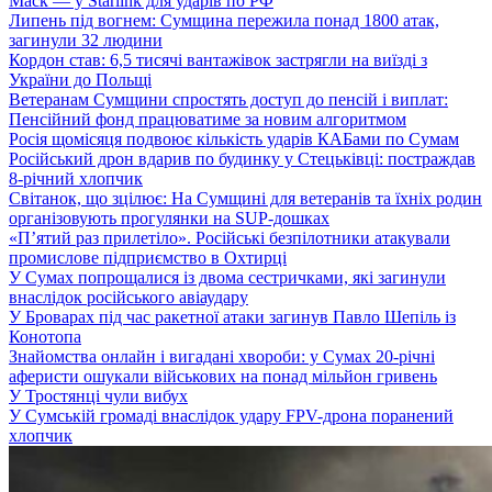
Маск — у Starlink для ударів по РФ
Липень під вогнем: Сумщина пережила понад 1800 атак,
загинули 32 людини
Кордон став: 6,5 тисячі вантажівок застрягли на виїзді з
України до Польщі
Ветеранам Сумщини спростять доступ до пенсій і виплат:
Пенсійний фонд працюватиме за новим алгоритмом
Росія щомісяця подвоює кількість ударів КАБами по Сумам
Російський дрон вдарив по будинку у Стецьківці: постраждав
8-річний хлопчик
Світанок, що зцілює: На Сумщині для ветеранів та їхніх родин
організовують прогулянки на SUP-дошках
«П’ятий раз прилетіло». Російські безпілотники атакували
промислове підприємство в Охтирці
У Сумах попрощалися із двома сестричками, які загинули
внаслідок російського авіаудару
У Броварах під час ракетної атаки загинув Павло Шепіль із
Конотопа
Знайомства онлайн і вигадані хвороби: у Сумах 20-річні
аферисти ошукали військових на понад мільйон гривень
У Тростянці чули вибух
У Сумській громаді внаслідок удару FPV-дрона поранений
хлопчик