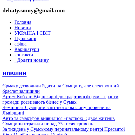
debaty.sumy@gmail.com
Головна
Новини
УКРАЇНА І СВІТ
Публікації
афіша
Карикатури
контакти
+
Додати новину
новини
Єрмаку дозволили їздити на Сумщину, але електронний
браслет залишили
Артем Кобзар: Від пекарні до крафтової ферми – гранти
громади розвивають бізнес у Сумах
Чемпіонат Сумщини з літнього біатлону провели на
Львівщині
Авто та смартфон виявилися «пасткою»: двоє жителів
Сумщини втратили понад 75 тисяч гривень
За тиждень у Сумському перинатальному центрі Пресвятої
Діви Марії народилося 15 дітей