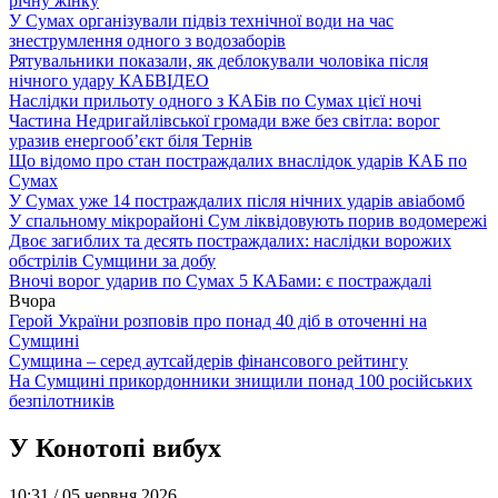
річну жінку
У Сумах організували підвіз технічної води на час
знеструмлення одного з водозаборів
Рятувальники показали, як деблокували чоловіка після
нічного удару КАБ
ВІДЕО
Наслідки прильоту одного з КАБів по Сумах цієї ночі
Частина Недригайлівської громади вже без світла: ворог
уразив енергооб’єкт біля Тернів
Що відомо про стан постраждалих внаслідок ударів КАБ по
Сумах
У Сумах уже 14 постраждалих після нічних ударів авіабомб
У спальному мікрорайоні Сум ліквідовують порив водомережі
Двоє загиблих та десять постраждалих: наслідки ворожих
обстрілів Сумщини за добу
Вночі ворог ударив по Сумах 5 КАБами: є постраждалі
Вчора
Герой України розповів про понад 40 діб в оточенні на
Сумщині
Сумщина – серед аутсайдерів фінансового рейтингу
На Сумщині прикордонники знищили понад 100 російських
безпілотників
У Конотопі вибух
10:31 /
05 червня 2026