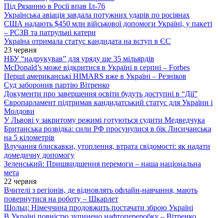
Під Рязанню в Росії впав Іл-76
Українська авіація завдала потужних ударів по росіянах
США надають $450 млн військової допомоги Україні, у пакеті
– РСЗВ та патрульні катери
Україна отримала статус кандидата на вступ в ЄС
23 червня
НБУ “надрукував” для уряду ще 35 мільярдів
McDonald’s може відкритися в Україні в серпні – Forbes
Перші американські HIMARS вже в Україні – Резніков
Суд заборонив партію Вітренко
Документи про завершення освіти будуть доступні в “Дії”
Європарламент підтримав кандидатський статус для України і
Молдови
У Львові у закритому режимі готуються судити Медведчука
Британська розвідка: сили РФ просунулися в бік Лисичанська
на 5 кілометрів
Влучання блискавки, утоплення, втрата свідомості: як надати
домедичну допомогу
Зеленський: Пришвидшення перемоги – наша національна
мета
22 червня
Вчителі з регіонів, де відновлять офлайн-навчання, мають
повернутися на роботу – Шкарлет
Шольц: Німеччина продовжить постачати зброю Україні
В Україні повністю зупинено нафтопереробку – Вітренко