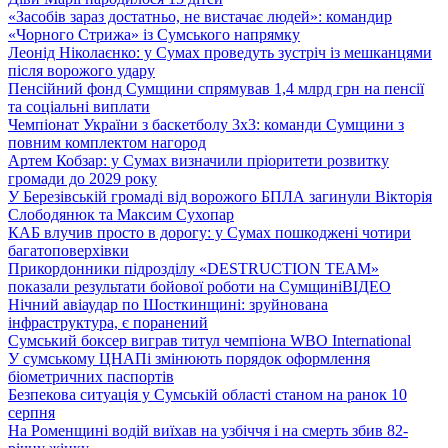
«Засобів зараз достатньо, не вистачає людей»: командир
«Чорного Стрижа» із Сумського напрямку
Леонід Ніколаєнко: у Сумах проведуть зустріч із мешканцями
після ворожого удару
Пенсійний фонд Сумщини спрямував 1,4 млрд грн на пенсії
та соціальні виплати
Чемпіонат України з баскетболу 3х3: команди Сумщини з
повним комплектом нагород
Артем Кобзар: у Сумах визначили пріоритети розвитку
громади до 2029 року
У Березівській громаді від ворожого БПЛА загинули Вікторія
Слободянюк та Максим Сухопар
КАБ влучив просто в дорогу: у Сумах пошкоджені чотири
багатоповерхівки
Прикордонники підрозділу «DESTRUCTION TEAM»
показали результати бойової роботи на Сумщині
ВІДЕО
Нічний авіаудар по Шосткинщині: зруйнована
інфраструктура, є поранений
Сумський боксер виграв титул чемпіона WBO International
У сумському ЦНАПі змінюють порядок оформлення
біометричних паспортів
Безпекова ситуація у Сумській області станом на ранок 10
серпня
На Роменщині водій виїхав на узбіччя і на смерть збив 82-