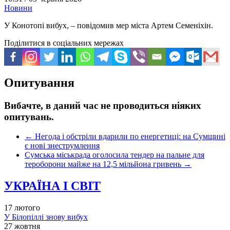
Новини
У Конотопі вибух, – повідомив мер міста Артем Семеніхін.
Поділитися в соціальних мережах
Опитування
Вибачте, в даний час не проводиться ніяких
опитувань.
←
Негода і обстріли вдарили по енергетиці: на Сумщині
є нові знеструмлення
Сумська міськрада оголосила тендер на пальне для
тероборони майже на 12,5 мільйона гривень
→
УКРАЇНА І СВІТ
17 лютого
У Білопіллі знову вибух
27 жовтня