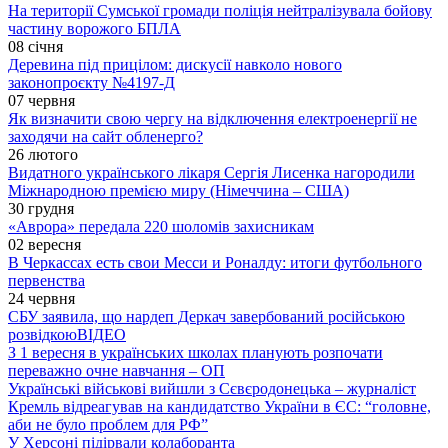
На території Сумської громади поліція нейтралізувала бойову
частину ворожого БПЛА
08 січня
Деревина під прицілом: дискусії навколо нового
законопроєкту №4197-Д
07 червня
Як визначити свою чергу на відключення електроенергії не
заходячи на сайт обленерго?
26 лютого
Видатного українського лікаря Сергія Лисенка нагородили
Міжнародною премією миру (Німеччина – США)
30 грудня
«Аврора» передала 220 шоломів захисникам
02 вересня
В Черкассах есть свои Месси и Роналду: итоги футбольного
первенства
24 червня
СБУ заявила, що нардеп Деркач завербований російською
розвідкою
ВІДЕО
З 1 вересня в українських школах планують розпочати
переважно очне навчання – ОП
Українські військові вийшли з Сєвєродонецька – журналіст
Кремль відреагував на кандидатство України в ЄС: “головне,
аби не було проблем для РФ”
У Херсоні підірвали колаборанта