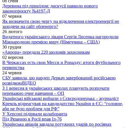
08 січня
Деревина під прицілом: дискусії навколо нового
законопроєкту №4197-Д
07 червня
Як визначити свою чергу на відключення електроенергії не
заходячи на сайт обленерго?
26 лютого
Видатного українського лікаря Сергія Лисенка нагородили
Міжнародною премією миру (Німеччина – США)
30 грудня
«Аврора» передала 220 шоломів захисникам
02 вересня
В Черкассах есть свои Месси и Роналду: итоги футбольного
первенства
24 червня
СБУ заявила, що нардеп Деркач завербований російською
розвідкою
ВІДЕО
З 1 вересня в українських школах планують розпочати
переважно очне навчання – ОП
Українські військові вийшли з Сєвєродонецька – журналіст
Кремль відреагував на кандидатство України в ЄС: “головне,
аби не було проблем для РФ”
У Херсоні підірвали колаборанта
Під Рязанню в Росії впав Іл-76
Українська авіація завдала потужних ударів по росіянах