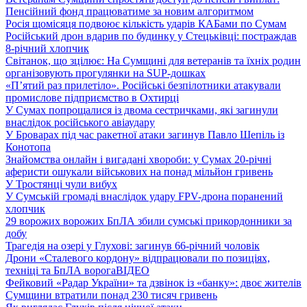
Пенсійний фонд працюватиме за новим алгоритмом
Росія щомісяця подвоює кількість ударів КАБами по Сумам
Російський дрон вдарив по будинку у Стецьківці: постраждав
8-річний хлопчик
Світанок, що зцілює: На Сумщині для ветеранів та їхніх родин
організовують прогулянки на SUP-дошках
«П’ятий раз прилетіло». Російські безпілотники атакували
промислове підприємство в Охтирці
У Сумах попрощалися із двома сестричками, які загинули
внаслідок російського авіаудару
У Броварах під час ракетної атаки загинув Павло Шепіль із
Конотопа
Знайомства онлайн і вигадані хвороби: у Сумах 20-річні
аферисти ошукали військових на понад мільйон гривень
У Тростянці чули вибух
У Сумській громаді внаслідок удару FPV-дрона поранений
хлопчик
29 ворожих ворожих БпЛА збили сумські прикордонники за
добу
Трагедія на озері у Глухові: загинув 66-річний чоловік
Дрони «Сталевого кордону» відпрацювали по позиціях,
техніці та БпЛА ворога
ВІДЕО
Фейковий «Радар України» та дзвінок із «банку»: двоє жителів
Сумщини втратили понад 230 тисяч гривень