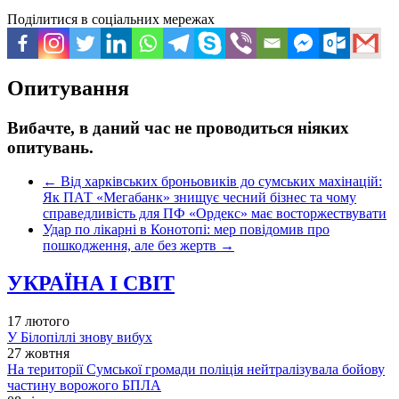
Поділитися в соціальних мережах
Опитування
Вибачте, в даний час не проводиться ніяких
опитувань.
←
Від харківських броньовиків до сумських махінацій:
Як ПАТ «Мегабанк» знищує чесний бізнес та чому
справедливість для ПФ «Ордекс» має восторжествувати
Удар по лікарні в Конотопі: мер повідомив про
пошкодження, але без жертв
→
УКРАЇНА І СВІТ
17 лютого
У Білопіллі знову вибух
27 жовтня
На території Сумської громади поліція нейтралізувала бойову
частину ворожого БПЛА