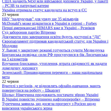
США надають $450 млн військової допомоги Україні, у пакеті
– РСЗВ та патрульні катери
Україна отримала статус кандидата на вступ в ЄС
23 червня
НБУ “надрукував” для уряду ще 35 мільярдів
McDonald’s може відкритися в Україні в серпні – Forbes
Перші американські HIMARS вже в Україні – Резніков
Суд заборонив партію Вітренко
Документи про завершення освіти будуть доступні в “Дії”
Європарламент підтримав кандидатський статус для України і
Молдови
У Львові у закритому режимі готуються судити Медведчука
Британська розвідка: сили РФ просунулися в бік Лисичанська
на 5 кілометрів
Влучання блискавки, утоплення, втрата свідомості: як надати
домедичну допомогу
Зеленський: Пришвидшення перемоги – наша національна
мета
22 червня
Вчителі з регіонів, де відновлять офлайн-навчання, мають
повернутися на роботу – Шкарлет
Шольц: Німеччина продовжить постачати зброю Україні
В Україні повністю зупинено нафтопереробку – Вітренко
Туреччина заявила, що досягла прогресу з Росією щодо
вивезення українського зерна