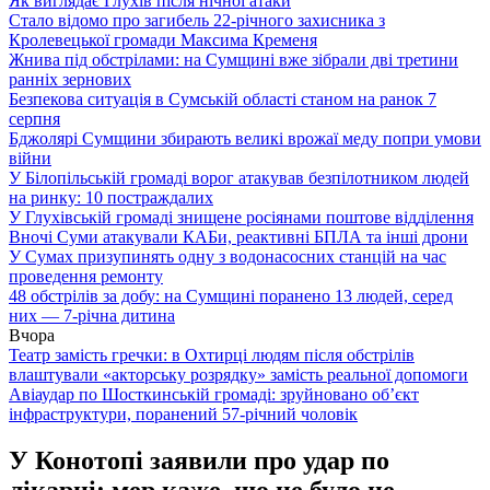
Як виглядає Глухів після нічної атаки
Стало відомо про загибель 22-річного захисника з
Кролевецької громади Максима Кременя
Жнива під обстрілами: на Сумщині вже зібрали дві третини
ранніх зернових
Безпекова ситуація в Сумській області станом на ранок 7
серпня
Бджолярі Сумщини збирають великі врожаї меду попри умови
війни
У Білопільській громаді ворог атакував безпілотником людей
на ринку: 10 постраждалих
У Глухівській громаді знищене росіянами поштове відділення
Вночі Суми атакували КАБи, реактивні БПЛА та інші дрони
У Сумах призупинять одну з водонасосних станцій на час
проведення ремонту
48 обстрілів за добу: на Сумщині поранено 13 людей, серед
них — 7-річна дитина
Вчора
Театр замість гречки: в Охтирці людям після обстрілів
влаштували «акторську розрядку» замість реальної допомоги
Авіаудар по Шосткинській громаді: зруйновано об’єкт
інфраструктури, поранений 57-річний чоловік
У Конотопі заявили про удар по
лікарні: мер каже, що це було не