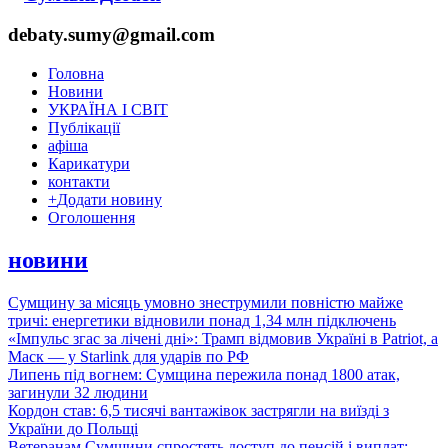
debaty.sumy@gmail.com
Головна
Новини
УКРАЇНА І СВІТ
Публікації
афіша
Карикатури
контакти
+
Додати новину
Оголошення
новини
Сумщину за місяць умовно знеструмили повністю майже
тричі: енергетики відновили понад 1,34 млн підключень
«Імпульс згас за лічені дні»: Трамп відмовив Україні в Patriot, а
Маск — у Starlink для ударів по РФ
Липень під вогнем: Сумщина пережила понад 1800 атак,
загинули 32 людини
Кордон став: 6,5 тисячі вантажівок застрягли на виїзді з
України до Польщі
Ветеранам Сумщини спростять доступ до пенсій і виплат: