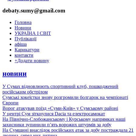
debaty.sumy@gmail.com
Головна
Новини
УКРАЇНА І СВІТ
Публікації
афіша
Карикатури
контакти
+
Додати новину
новини
У Сумах відновлюють спортивний клуб, пошкоджений
російським обстрілом
Сумські хокеїстки знову розгромили болгарок на чемпіонаті
Європи
Ворог атакував поїзд «Суми-Київ» у Сумському районі
У центрі Сум зіткнулися Dacia та електросамокат
На Північно-Слобожанському і Курському напрямках наші
захисники зупинили п’ять ворожих штурмів за добу
На Сумщині внаслідок російських атак за добу постраждала 21
людина, серед них дитина