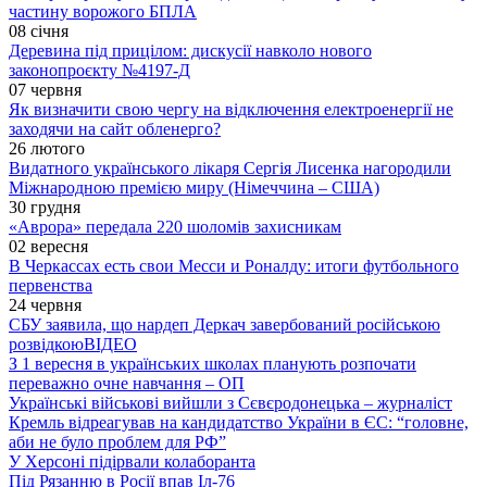
частину ворожого БПЛА
08 січня
Деревина під прицілом: дискусії навколо нового
законопроєкту №4197-Д
07 червня
Як визначити свою чергу на відключення електроенергії не
заходячи на сайт обленерго?
26 лютого
Видатного українського лікаря Сергія Лисенка нагородили
Міжнародною премією миру (Німеччина – США)
30 грудня
«Аврора» передала 220 шоломів захисникам
02 вересня
В Черкассах есть свои Месси и Роналду: итоги футбольного
первенства
24 червня
СБУ заявила, що нардеп Деркач завербований російською
розвідкою
ВІДЕО
З 1 вересня в українських школах планують розпочати
переважно очне навчання – ОП
Українські військові вийшли з Сєвєродонецька – журналіст
Кремль відреагував на кандидатство України в ЄС: “головне,
аби не було проблем для РФ”
У Херсоні підірвали колаборанта
Під Рязанню в Росії впав Іл-76