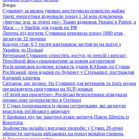
Вчора
Сумщину за місяць умовно знеструмили повністю майже
тричі: енергетики відновили понад 1,34 млн підключень
«Імпульс згас за лічені дні»: Трамп відмовив Україні в Patriot, а
Маск — у Starlink для ударів по РФ
Липень під вогнем: Сумщина пережила понад 1800 атак,
загинули 32 людини
Кордон став: 6,5 тисячі вантажівок застрягли на виїзді з
України до Польщі
Ветеранам Сумщини спростять доступ до пенсій і виплат:
Пенсійний фонд працюватиме за новим алгоритмом
Росія щомісяця подвоює кількість ударів КАБами по Сумам
Російський дрон вдарив по будинку у Стецьківці: постраждав
8-річний хлопчик
Світанок, що зцілює: На Сумщині для ветеранів та їхніх родин
організовують прогулянки на SUP-дошках
«П’ятий раз прилетіло». Російські безпілотники атакували
промислове підприємство в Охтирці
У Сумах попрощалися із двома сестричками, які загинули
внаслідок російського авіаудару
У Броварах під час ракетної атаки загинув Павло Шепіль із
Конотопа
Знайомства онлайн і вигадані хвороби: у Сумах 20-річні
аферисти ошукали військових на понад мільйон гривень