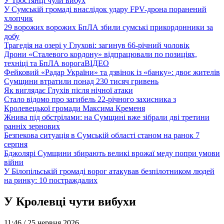
У Тростянці чули вибух
У Сумській громаді внаслідок удару FPV-дрона поранений
хлопчик
29 ворожих ворожих БпЛА збили сумські прикордонники за
добу
Трагедія на озері у Глухові: загинув 66-річний чоловік
Дрони «Сталевого кордону» відпрацювали по позиціях,
техніці та БпЛА ворога
ВІДЕО
Фейковий «Радар України» та дзвінок із «банку»: двоє жителів
Сумщини втратили понад 230 тисяч гривень
Як виглядає Глухів після нічної атаки
Стало відомо про загибель 22-річного захисника з
Кролевецької громади Максима Кременя
Жнива під обстрілами: на Сумщині вже зібрали дві третини
ранніх зернових
Безпекова ситуація в Сумській області станом на ранок 7
серпня
Бджолярі Сумщини збирають великі врожаї меду попри умови
війни
У Білопільській громаді ворог атакував безпілотником людей
на ринку: 10 постраждалих
У Кролевці чути вибухи
11:46 /
25 червня 2026