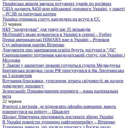
Українська авіація завдала потужних ударів по росіянах
США надають $450 млн військової допомоги Україні, у пакеті
– РСЗВ та патрульні катери
Україна отримала статус кандидата на вступ в ЄС
23 червня
НБУ “надрукував” для уряду ще 35 мільярдів
McDonald’s може відкритися в Україні в серпні – Forbes
Перші американські HIMARS вже в Україні – Резніков
Суд заборонив партію Вітренко
Документи про завершення освіти будуть доступні в “Дії”
Європарламент підтримав кандидатський статус для України і
Молдови
У Львові у закритому режимі готуються судити Медведчука
Британська розвідка: сили РФ просунулися в бік Лисичанська
на 5 кілометрів
Влучання блискавки, утоплення, втрата свідомості: як надати
домедичну допомогу
Зеленський: Пришвидшення перемоги – наша національна
мета
22 червня
Вчителі з регіонів, де відновлять офлайн-навчання, мають
повернутися на роботу – Шкарлет
Шольц: Німеччина продовжить постачати зброю Україні
В Україні повністю зупинено нафтопереробку – Вітренко
Туреччина заявила, що досягла прогресу з Росією щодо