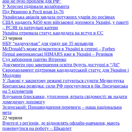
аби не було проблем для РФ”
У Херсоні підірвали колаборанта
Під Рязанню в Росії впав Іл-76
Українська авіація завдала потужних ударів по росіянах
США надають $450 млн військової допомоги Україні, у пакеті
– РСЗВ та патрульні катери
Україна отримала статус кандидата на вступ в ЄС
23 червня
НБУ “надрукував” для уряду ще 35 мільярдів
McDonald’s може відкритися в Україні в серпні – Forbes
Перші американські HIMARS вже в Україні – Резніков
Суд заборонив партію Вітренко
Документи про завершення освіти будуть доступні в “Дії”
Європарламент підтримав кандидатський статус для України і
Молдови
У Львові у закритому режимі готуються судити Медведчука
Британська розвідка: сили РФ просунулися в бік Лисичанська
на 5 кілометрів
Влучання блискавки, утоплення, втрата свідомості: як надати
домедичну допомогу
Зеленський: Пришвидшення перемоги – наша національна
мета
22 червня
Вчителі з регіонів, де відновлять офлайн-навчання, мають
повернутися на роботу – Шкарлет