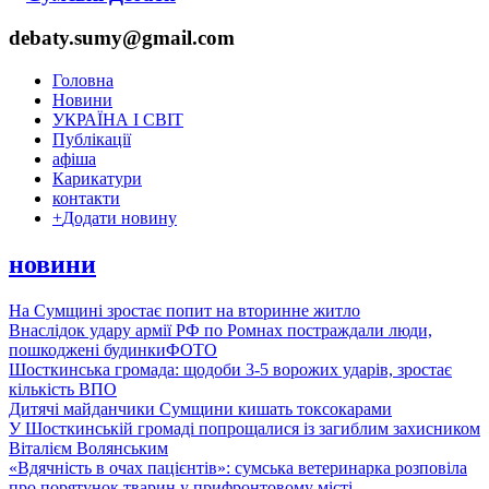
debaty.sumy@gmail.com
Головна
Новини
УКРАЇНА І СВІТ
Публікації
афіша
Карикатури
контакти
+
Додати новину
новини
На Сумщині зростає попит на вторинне житло
Внаслідок удару армії РФ по Ромнах постраждали люди,
пошкоджені будинки
ФОТО
Шосткинська громада: щодоби 3-5 ворожих ударів, зростає
кількість ВПО
Дитячі майданчики Сумщини кишать токсокарами
У Шосткинській громаді попрощалися із загиблим захисником
Віталієм Волянським
«Вдячність в очах пацієнтів»: сумська ветеринарка розповіла
про порятунок тварин у прифронтовому місті