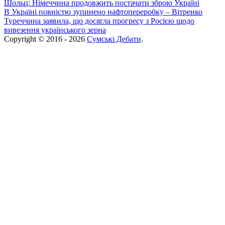
Шольц: Німеччина продовжить постачати зброю Україні
В Україні повністю зупинено нафтопереробку – Вітренко
Туреччина заявила, що досягла прогресу з Росією щодо
вивезення українського зерна
Copyright © 2016 - 2026
Сумські Дебати
.