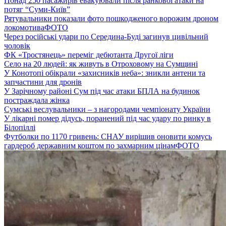
Понад 250 пасажирів евакуювали після ранкової атаки на
потяг “Суми-Київ”
Рятувальники показали фото пошкодженого ворожим дроном
локомотива
ФОТО
Через російські удари по Середина-Буді загинув цивільний
чоловік
ФК «Тростянець» переміг дебютанта Другої ліги
Село на 20 людей: як живуть в Отроховому на Сумщині
У Конотопі обікрали «захисників неба»: зникли антени та
запчастини для дронів
У Зарічному районі Сум під час атаки БПЛА на будинок
постраждала жінка
Сумські веслувальники – з нагородами чемпіонату України
У лікарні помер дідусь, поранений під час удару по ринку в
Білопіллі
Футболки по 1170 гривень: СНАУ вирішив оновити комусь
гардероб державним коштом по захмарним цінам
ФОТО