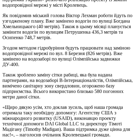
водопровідної мережі у місті Кролевець.
Як повідомив міський голова Віктор Лехман роботи йдуть по
узгодженому плану. Вже замінено водогін по вулиці Богдана
Хмельницького (40 метрів). Також в цьому місяці планується
замінити водогін по вулицям Петрушенка 436,3 метрів та
Осипенко 748,7 метрів.
Згодом методом гідробуріння будуть працювати над заміною
водопровідної мережі по вул. 8 Березня (826 метрів). Вже
замінено на водозаборі по вулиці Олімпійська задвижки
ДУ-400.
Також зроблено заміну сітки рабиці, яка була надана
партнерами, на водозаборі В-Інтернаціоналістів, Олімпійська,
вимічено санітарну зону свердловин, огорожено базу
підприємства. Всього використано близько 580 погонних
метри даної сітки.
«Щиро дякую усім, хто доклав зусиль, щоб наша громада
отримала таку необхідну допомогу: Агентству США з
міжнародного розвитку (USAID), виконавцю проекту
технічної допомоги DAI Global LLC та директору Тімоті
Мадігану (Timothy Madigan). Ваша підтримка дуже цінна для
нас!», – наголосив очільник Кролевецької громади.