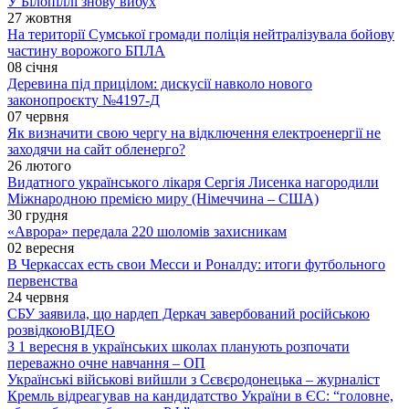
У Білопіллі знову вибух
27 жовтня
На території Сумської громади поліція нейтралізувала бойову
частину ворожого БПЛА
08 січня
Деревина під прицілом: дискусії навколо нового
законопроєкту №4197-Д
07 червня
Як визначити свою чергу на відключення електроенергії не
заходячи на сайт обленерго?
26 лютого
Видатного українського лікаря Сергія Лисенка нагородили
Міжнародною премією миру (Німеччина – США)
30 грудня
«Аврора» передала 220 шоломів захисникам
02 вересня
В Черкассах есть свои Месси и Роналду: итоги футбольного
первенства
24 червня
СБУ заявила, що нардеп Деркач завербований російською
розвідкою
ВІДЕО
З 1 вересня в українських школах планують розпочати
переважно очне навчання – ОП
Українські військові вийшли з Сєвєродонецька – журналіст
Кремль відреагував на кандидатство України в ЄС: “головне,