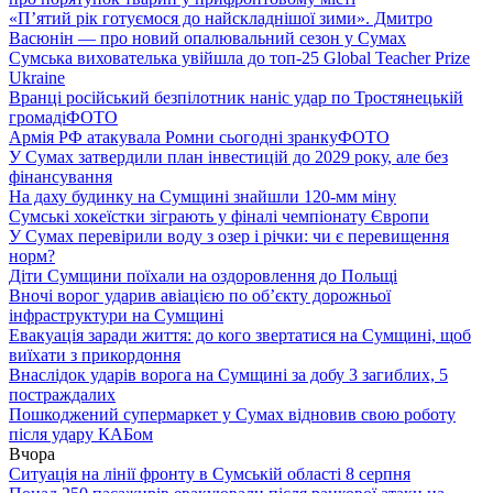
«П’ятий рік готуємося до найскладнішої зими». Дмитро
Васюнін — про новий опалювальний сезон у Сумах
Сумська вихователька увійшла до топ-25 Global Teacher Prize
Ukraine
Вранці російський безпілотник наніс удар по Тростянецькій
громаді
ФОТО
Армія РФ атакувала Ромни сьогодні зранку
ФОТО
У Сумах затвердили план інвестицій до 2029 року, але без
фінансування
На даху будинку на Сумщині знайшли 120-мм міну
Сумські хокеїстки зіграють у фіналі чемпіонату Європи
У Сумах перевірили воду з озер і річки: чи є перевищення
норм?
Діти Сумщини поїхали на оздоровлення до Польщі
Вночі ворог ударив авіацією по обʼєкту дорожньої
інфраструктури на Сумщині
Евакуація заради життя: до кого звертатися на Сумщині, щоб
виїхати з прикордоння
Внаслідок ударів ворога на Сумщині за добу 3 загиблих, 5
постраждалих
Пошкоджений супермаркет у Сумах відновив свою роботу
після удару КАБом
Вчора
Ситуація на лінії фронту в Сумській області 8 серпня