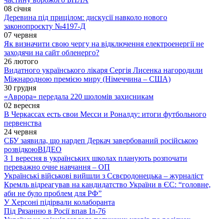
08 січня
Деревина під прицілом: дискусії навколо нового
законопроєкту №4197-Д
07 червня
Як визначити свою чергу на відключення електроенергії не
заходячи на сайт обленерго?
26 лютого
Видатного українського лікаря Сергія Лисенка нагородили
Міжнародною премією миру (Німеччина – США)
30 грудня
«Аврора» передала 220 шоломів захисникам
02 вересня
В Черкассах есть свои Месси и Роналду: итоги футбольного
первенства
24 червня
СБУ заявила, що нардеп Деркач завербований російською
розвідкою
ВІДЕО
З 1 вересня в українських школах планують розпочати
переважно очне навчання – ОП
Українські військові вийшли з Сєвєродонецька – журналіст
Кремль відреагував на кандидатство України в ЄС: “головне,
аби не було проблем для РФ”
У Херсоні підірвали колаборанта
Під Рязанню в Росії впав Іл-76