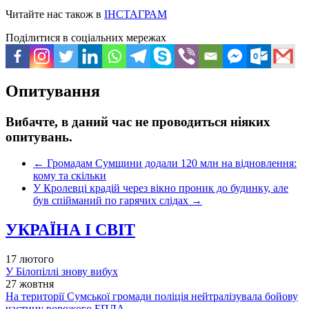
Читайте нас також в
ІНСТАГРАМ
Поділитися в соціальних мережах
Опитування
Вибачте, в даний час не проводиться ніяких
опитувань.
←
Громадам Сумщини додали 120 млн на відновлення:
кому та скільки
У Кролевці крадій через вікно проник до будинку, але
був спійманий по гарячих слідах
→
УКРАЇНА І СВІТ
17 лютого
У Білопіллі знову вибух
27 жовтня
На території Сумської громади поліція нейтралізувала бойову
частину ворожого БПЛА