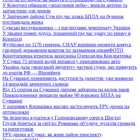
У Конотопі обікрали «захисників неба»: зникли антени та
запчастини для дронів
У Зарічному районі Сум під час атаки БПЛА на будинок
постраждала жінка
Сумські веслувальники – з нагородами чемпіонату України
У лікарні помер дідусь, поранений під час удару по ринку в
Білопіллі
Футболки по 1170 гривень: СНАУ вирішив оновити комусь
гардероб державним коштом по захмарним цінам
ФОТО
Конотопщина втратила захисника Олександра Кондратенка
У Сумах 71-річний водій врізався у припарковане авто
Україна дала «морський імунітет» частині суден, що прямують
до портів РФ — Bloomberg
На Сумщині перевіряють доступність укриттів: уже виявили
14 випадків зачинених сховищ
Від 15 серпня на Сумщині діятиме заборона на вилов раків
Прикордонники знищили майже 90 ворожих БПЛА на
Сумщині
У напрямку Кириківки масово застосовують FPV-дрони на
оптоволокні
Чи безпечно купатися у Галенківському озері в Шостці
Глухів бореться за світло: Романько об’єднує зусилля громади
та енергетиків
FPV-дрони в Сумах: як живе район проспекту