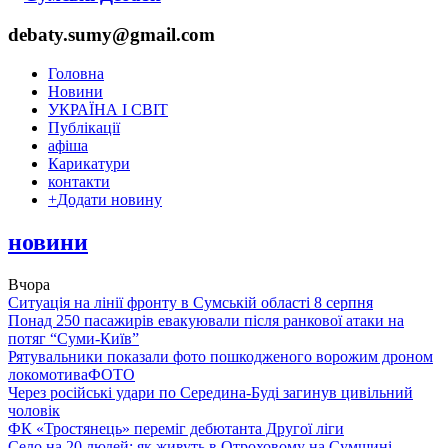
debaty.sumy@gmail.com
Головна
Новини
УКРАЇНА І СВІТ
Публікації
афіша
Карикатури
контакти
+
Додати новину
новини
Вчора
Ситуація на лінії фронту в Сумській області 8 серпня
Понад 250 пасажирів евакуювали після ранкової атаки на
потяг “Суми-Київ”
Рятувальники показали фото пошкодженого ворожим дроном
локомотива
ФОТО
Через російські удари по Середина-Буді загинув цивільний
чоловік
ФК «Тростянець» переміг дебютанта Другої ліги
Село на 20 людей: як живуть в Отроховому на Сумщині