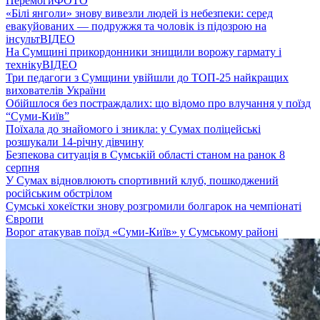
Перемоги
ФОТО
«Білі янголи» знову вивезли людей із небезпеки: серед
евакуйованих — подружжя та чоловік із підозрою на
інсульт
ВІДЕО
На Сумщині прикордонники знищили ворожу гармату і
техніку
ВІДЕО
Три педагоги з Сумщини увійшли до ТОП-25 найкращих
вихователів України
Обійшлося без постраждалих: що відомо про влучання у поїзд
“Суми-Київ”
Поїхала до знайомого і зникла: у Сумах поліцейські
розшукали 14-річну дівчину
Безпекова ситуація в Сумській області станом на ранок 8
серпня
У Сумах відновлюють спортивний клуб, пошкоджений
російським обстрілом
Сумські хокеїстки знову розгромили болгарок на чемпіонаті
Європи
Ворог атакував поїзд «Суми-Київ» у Сумському районі