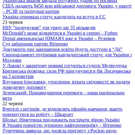
Українська авіація завдала потужних ударів по росіянах
США надають $450 млн військової допомоги Україні, у пакеті
– РСЗВ та патрульні катери
Україна отримала статус кандидата на вступ в ЄС
23 червня
НБУ “надрукував” для уряду ще 35 мільярдів
McDonald’s може відкритися в Україні в серпні – Forbes
Перші американські HIMARS вже в Україні – Резніков
Суд заборонив партію Вітренко
Документи про завершення освіти будуть доступні в “Дії”
Європарламент підтримав кандидатський статус для України і
Молдови
У Львові у закритому режимі готуються судити Медведчука
Британська розвідка: сили РФ просунулися в бік Лисичанська
на 5 кілометрів
Влучання блискавки, утоплення, втрата свідомості: як надати
домедичну допомогу
Зеленський: Пришвидшення перемоги – наша національна
мета
22 червня
Вчителі з регіонів, де відновлять офлайн-навчання, мають
повернутися на роботу – Шкарлет
Шольц: Німеччина продовжить постачати зброю Україні
В Україні повністю зупинено нафтопереробку – Вітренко
Туреччина заявила, що досягла прогресу з Росією щодо