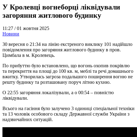
У Кролевці вогнеборці ліквідували
загоряння житлового будинку
11:27 /
01 жовтня 2025
Новини
30 вересня о 21:34 на лінію екстреного виклику 101 надійшло
повідомлення про загоряння житлового будинку в пров.
Цимбала в м. Кролевець.
По прибуттю було встановлено, що вогонь охопив покрівлю
та перекриття на площі до 100 кв. м, меблі та речі домашнього
вжитку. Утворилась загроза подальшого поширення вогню не
решту будинку та розташовану поруч літню кухню.
О 22:55 загоряння локалізували, а о 00:54 – повністю
ліквідували.
Всього на гасіння було залучено 3 одиниці спеціальної техніки
та 13 чоловік особового складу Державної служби України з
надзвичайних ситуацій.