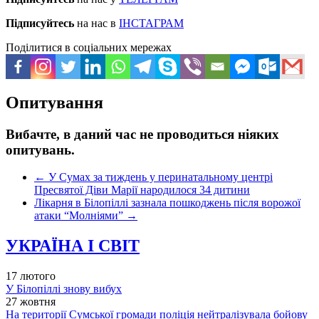
Підписуйтесь
на нас в
ІНСТАГРАМ
Поділитися в соціальних мережах
Опитування
Вибачте, в даний час не проводиться ніяких
опитувань.
←
У Сумах за тиждень у перинатальному центрі
Пресвятої Діви Марії народилося 34 дитини
Лікарня в Білопіллі зазнала пошкоджень після ворожої
атаки “Молніями”
→
УКРАЇНА І СВІТ
17 лютого
У Білопіллі знову вибух
27 жовтня
На території Сумської громади поліція нейтралізувала бойову