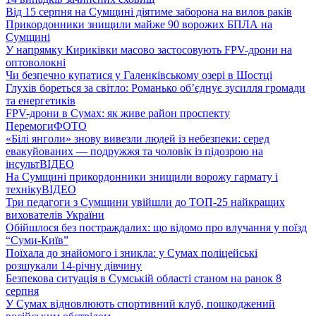
Від 15 серпня на Сумщині діятиме заборона на вилов раків
Прикордонники знищили майже 90 ворожих БПЛА на
Сумщині
У напрямку Кириківки масово застосовують FPV-дрони на
оптоволокні
Чи безпечно купатися у Галенківському озері в Шостці
Глухів бореться за світло: Романько об’єднує зусилля громади
та енергетиків
FPV-дрони в Сумах: як живе район проспекту
Перемоги
ФОТО
«Білі янголи» знову вивезли людей із небезпеки: серед
евакуйованих — подружжя та чоловік із підозрою на
інсульт
ВІДЕО
На Сумщині прикордонники знищили ворожу гармату і
техніку
ВІДЕО
Три педагоги з Сумщини увійшли до ТОП-25 найкращих
вихователів України
Обійшлося без постраждалих: що відомо про влучання у поїзд
“Суми-Київ”
Поїхала до знайомого і зникла: у Сумах поліцейські
розшукали 14-річну дівчину
Безпекова ситуація в Сумській області станом на ранок 8
серпня
У Сумах відновлюють спортивний клуб, пошкоджений