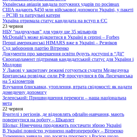
Українська авіація завдала потужних ударів по росіянах
США надають $450 млн військової допомоги Україні, у пакеті
– РСЗВ та патрульні катери
Україна отримала статус кандидата на вступ в ЄС
23 червня
НБУ “надрукував” для уряду ще 35 мільярдів
McDonald’s може відкритися в Україні в серпні – Forbes
Перші американські HIMARS вже в Україні – Резніков
Суд заборонив партію Вітренко
Документи про завершення освіти будуть доступні в “Дії”
Європарламент підтримав кандидатський статус для України і
Молдови
У Львові у закритому режимі готуються судити Медведчука
Британська розвідка: сили РФ просунулися в бік Лисичанська
на 5 кілометрів
Влучання блискавки, утоплення, втрата свідомості: як надати
домедичну допомогу
Зеленський: Пришвидшення перемоги – наша національна
мета
22 червня
Вчителі з регіонів, де відновлять офлайн-навчання, мають
повернутися на роботу – Шкарлет
Шольц: Німеччина продовжить постачати зброю Україні
В Україні повністю зупинено нафтопереробку – Вітренко
Туреччина заявила, що досягла прогресу з Росією щодо