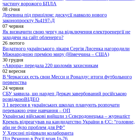
частину ворожого БПЛА
08 січня
Деревина під прицілом: дискусії навколо нового
законопроєкту №4197-Д
07 червня
Як визначити свою чергу на відключення електроенергії не
заходячи на сайт обленерго?
26 лютого
Видатного українського лікаря Сергія Лисенка нагородили
Міжнародною премією миру (Німеччина – США)
30 грудня
«Аврора» передала 220 шоломів захисникам
02 вересня
В Черкассах есть свои Месси и Роналду: итоги футбольного
первенства
24 червня
СБУ заявила, що нардеп Деркач завербований російською
розвідкою
ВІДЕО
З 1 вересня в українських школах планують розпочати
переважно очне навчання – ОП
Українські військові вийшли з Сєвєродонецька – журналіст
Кремль відреагував на кандидатство України в ЄС: “головне,
аби не було проблем для РФ”
У Херсоні підірвали колаборанта
Під Рязанню в Росії впав Іл-76