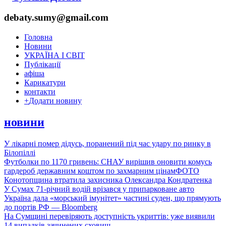
debaty.sumy@gmail.com
Головна
Новини
УКРАЇНА І СВІТ
Публікації
афіша
Карикатури
контакти
+
Додати новину
новини
У лікарні помер дідусь, поранений під час удару по ринку в
Білопіллі
Футболки по 1170 гривень: СНАУ вирішив оновити комусь
гардероб державним коштом по захмарним цінам
ФОТО
Конотопщина втратила захисника Олександра Кондратенка
У Сумах 71-річний водій врізався у припарковане авто
Україна дала «морський імунітет» частині суден, що прямують
до портів РФ — Bloomberg
На Сумщині перевіряють доступність укриттів: уже виявили
14 випадків зачинених сховищ