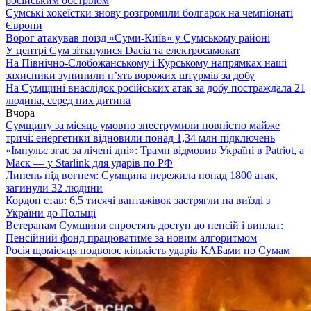
російським обстрілом
Сумські хокеїстки знову розгромили болгарок на чемпіонаті
Європи
Ворог атакував поїзд «Суми-Київ» у Сумському районі
У центрі Сум зіткнулися Dacia та електросамокат
На Північно-Слобожанському і Курському напрямках наші
захисники зупинили п’ять ворожих штурмів за добу
На Сумщині внаслідок російських атак за добу постраждала 21
людина, серед них дитина
Вчора
Сумщину за місяць умовно знеструмили повністю майже
тричі: енергетики відновили понад 1,34 млн підключень
«Імпульс згас за лічені дні»: Трамп відмовив Україні в Patriot, а
Маск — у Starlink для ударів по РФ
Липень під вогнем: Сумщина пережила понад 1800 атак,
загинули 32 людини
Кордон став: 6,5 тисячі вантажівок застрягли на виїзді з
України до Польщі
Ветеранам Сумщини спростять доступ до пенсій і виплат:
Пенсійний фонд працюватиме за новим алгоритмом
Росія щомісяця подвоює кількість ударів КАБами по Сумам