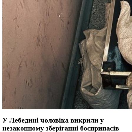
У Лебедині чоловіка викрили у
незаконному зберіганні боєприпасів