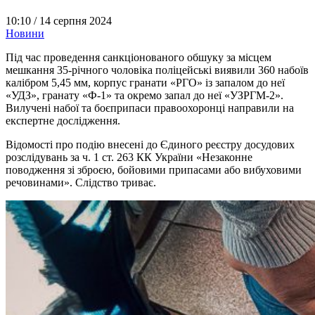
10:10 /
14 серпня 2024
Новини
Під час проведення санкціонованого обшуку за місцем
мешкання 35-річного чоловіка поліцейські виявили 360 набоїв
калібром 5,45 мм, корпус гранати «РГО» із запалом до неї
«УДЗ», гранату «Ф-1» та окремо запал до неї «УЗРГМ-2».
Вилучені набої та боєприпаси правоохоронці направили на
експертне дослідження.
Відомості про подію внесені до Єдиного реєстру досудових
розслідувань за ч. 1 ст. 263 КК України «Незаконне
поводження зі зброєю, бойовими припасами або вибуховими
речовинами». Слідство триває.