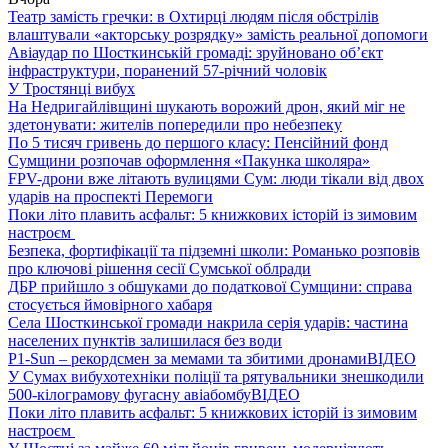
Театр замість гречки: в Охтирці людям після обстрілів
влаштували «акторську розрядку» замість реальної допомоги
Авіаудар по Шосткинській громаді: зруйновано об’єкт
інфраструктури, поранений 57-річний чоловік
У Тростянці вибух
На Недригайлівщині шукають ворожий дрон, який міг не
здетонувати: жителів попередили про небезпеку
По 5 тисяч гривень до першого класу: Пенсійний фонд
Сумщини розпочав оформлення «Пакунка школяра»
FPV-дрони вже літають вулицями Сум: люди тікали від двох
ударів на проспекті Перемоги
Поки літо плавить асфальт: 5 книжкових історій із зимовим
настроєм
Безпека, фортифікації та підземні школи: Романько розповів
про ключові рішення сесії Сумської облради
ДБР прийшло з обшуками до податкової Сумщини: справа
стосується ймовірного хабаря
Села Шосткинської громади накрила серія ударів: частина
населених пунктів залишилася без води
P1-Sun – рекордсмен за мемами та збитими дронами
ВІДЕО
У Сумах вибухотехніки поліції та рятувальники знешкодили
500-кілограмову фугасну авіабомбу
ВІДЕО
Поки літо плавить асфальт: 5 книжкових історій із зимовим
настроєм