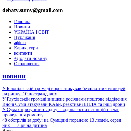
debaty.sumy@gmail.com
Головна
Новини
УКРАЇНА І СВІТ
Публікації
афіша
Карикатури
контакти
+
Додати новину
Оголошення
новини
У Білопільській громаді ворог атакував безпілотником людей
на ринку: 10 постраждалих
У Глухівській громаді знищене росіянами поштове відділення
Вночі Суми атакували КАБи, реактивні БПЛА та інші дрони
У Сумах призупинять одну з водонасосних станцій на час
проведення ремонту
48 обстрілів за добу: на Сумщині поранено 13 людей, серед
них — 7-річна дитина
Вчора