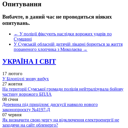
Опитування
Вибачте, в даний час не проводиться ніяких
опитувань.
←
У поліції фіксують наслідки ворожих ударів по
Сумщині
У Сумській обласній дитячій лікарні борються за життя
пораненого хлопчика з Миколаєва
→
УКРАЇНА І СВІТ
17 лютого
У Білопіллі знову вибух
27 жовтня
На території Сумської громади поліція нейтралізувала бойову
частину ворожого БПЛА
08 січня
Деревина під прицілом: дискусії навколо нового
законопроєкту №4197-Д
07 червня
Як визначити свою чергу на відключення електроенергії не
заходячи на сайт обленерго?