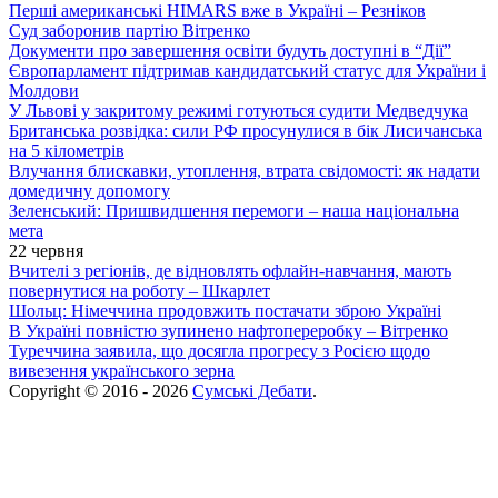
Перші американські HIMARS вже в Україні – Резніков
Суд заборонив партію Вітренко
Документи про завершення освіти будуть доступні в “Дії”
Європарламент підтримав кандидатський статус для України і
Молдови
У Львові у закритому режимі готуються судити Медведчука
Британська розвідка: сили РФ просунулися в бік Лисичанська
на 5 кілометрів
Влучання блискавки, утоплення, втрата свідомості: як надати
домедичну допомогу
Зеленський: Пришвидшення перемоги – наша національна
мета
22 червня
Вчителі з регіонів, де відновлять офлайн-навчання, мають
повернутися на роботу – Шкарлет
Шольц: Німеччина продовжить постачати зброю Україні
В Україні повністю зупинено нафтопереробку – Вітренко
Туреччина заявила, що досягла прогресу з Росією щодо
вивезення українського зерна
Copyright © 2016 - 2026
Сумські Дебати
.