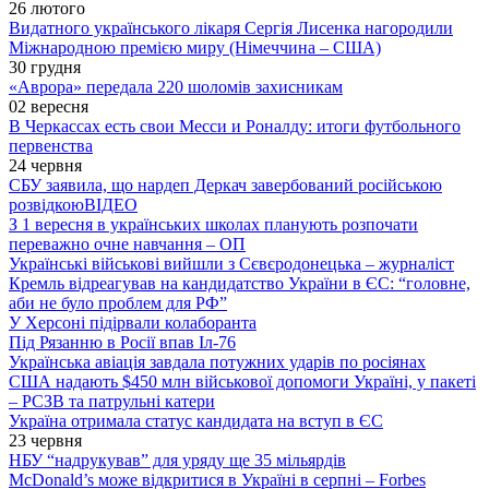
26 лютого
Видатного українського лікаря Сергія Лисенка нагородили
Міжнародною премією миру (Німеччина – США)
30 грудня
«Аврора» передала 220 шоломів захисникам
02 вересня
В Черкассах есть свои Месси и Роналду: итоги футбольного
первенства
24 червня
СБУ заявила, що нардеп Деркач завербований російською
розвідкою
ВІДЕО
З 1 вересня в українських школах планують розпочати
переважно очне навчання – ОП
Українські військові вийшли з Сєвєродонецька – журналіст
Кремль відреагував на кандидатство України в ЄС: “головне,
аби не було проблем для РФ”
У Херсоні підірвали колаборанта
Під Рязанню в Росії впав Іл-76
Українська авіація завдала потужних ударів по росіянах
США надають $450 млн військової допомоги Україні, у пакеті
– РСЗВ та патрульні катери
Україна отримала статус кандидата на вступ в ЄС
23 червня
НБУ “надрукував” для уряду ще 35 мільярдів
McDonald’s може відкритися в Україні в серпні – Forbes