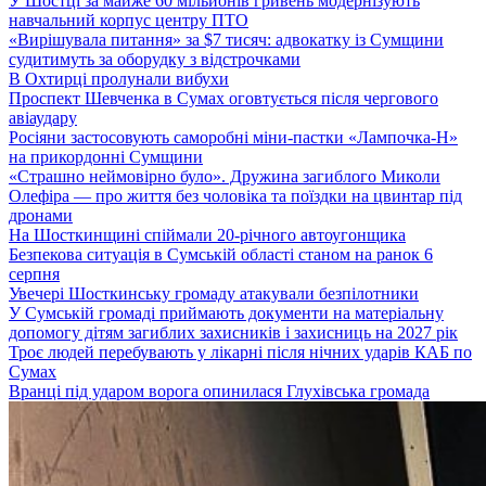
У Шостці за майже 60 мільйонів гривень модернізують
навчальний корпус центру ПТО
«Вирішувала питання» за $7 тисяч: адвокатку із Сумщини
судитимуть за оборудку з відстрочками
В Охтирці пролунали вибухи
Проспект Шевченка в Сумах оговтується після чергового
авіаудару
Росіяни застосовують саморобні міни-пастки «Лампочка-Н»
на прикордонні Сумщини
«Страшно неймовірно було». Дружина загиблого Миколи
Олефіра — про життя без чоловіка та поїздки на цвинтар під
дронами
На Шосткинщині спіймали 20-річного автоугонщика
Безпекова ситуація в Сумській області станом на ранок 6
серпня
Увечері Шосткинську громаду атакували безпілотники
У Сумській громаді приймають документи на матеріальну
допомогу дітям загиблих захисників і захисниць на 2027 рік
Троє людей перебувають у лікарні після нічних ударів КАБ по
Сумах
Вранці під ударом ворога опинилася Глухівська громада