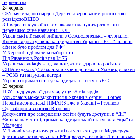
первенства
24 червня
СБУ заявила, що нардеп Деркач завербований російською
розвідкою
ВІДЕО
З 1 вересня в українських школах планують розпочати
переважно очне навчання – ОП
Українські військові вийшли з Сєвєродонецька – журналіст
Кремль відреагував на кандидатство України в ЄС: “головне,
аби не було проблем для РФ”
У Херсоні підірвали колаборанта
Під Рязанню в Росії впав Іл-76
Українська авіація завдала потужних ударів по росіянах
США надають $450 млн військової допомоги Україні, у пакеті
– РСЗВ та патрульні катери
Україна отримала статус кандидата на вступ в ЄС
23 червня
НБУ “надрукував” для уряду ще 35 мільярдів
McDonald’s може відкритися в Україні в серпні – Forbes
Перші американські HIMARS вже в Україні – Резніков
Суд заборонив партію Вітренко
Документи про завершення освіти будуть доступні в “Дії”
Європарламент підтримав кандидатський статус для України і
Молдови
У Львові у закритому режимі готуються судити Медведчука
Британська розвідка: сили РФ просунулися в бік Лисичанська