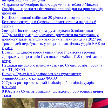
на прикордонні Сумщини
«Страшно неймовірно було». Дружина загиблого Миколи
Олефіра — про життя без чоловіка та поїздки на цвинтар під
дронами
На Шосткинщині спіймали 20-річного автоугонщика
Безпекова ситуація в Сумській області станом на ранок 6
серпня
Увечері Шосткинську громаду атакували безпілотники
У Сумській громаді приймають документи на матеріальну
допомогу дітям загиблих захисників і захисниць на 2027 рік
Троє людей перебувають у лікарні після нічних ударів КАБ по
Сумах
Вранці під ударом ворога опинилася Глухівська громада
До трьох університетів Сум подали майже 11,8 тисячі заяв на
вступ
Наслідки ще одного нічного удару по Сумах: бомба пробила
дах ТЦ
ФОТО
Вночі у Сумах КАБ розірвався біля гуртожитку
машинобудівного коледжу
ФОТО
У Сумах розгортають штаб із ліквідації наслідків ударів
КАБами
8 КАБів на Суми за 8 хвилин: що відомо про наслідки нічної
атаки