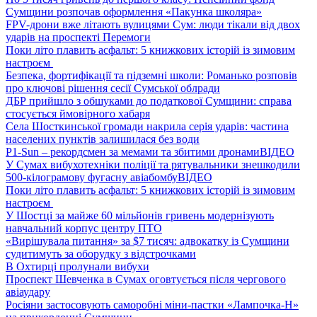
Сумщини розпочав оформлення «Пакунка школяра»
FPV-дрони вже літають вулицями Сум: люди тікали від двох
ударів на проспекті Перемоги
Поки літо плавить асфальт: 5 книжкових історій із зимовим
настроєм
Безпека, фортифікації та підземні школи: Романько розповів
про ключові рішення сесії Сумської облради
ДБР прийшло з обшуками до податкової Сумщини: справа
стосується ймовірного хабаря
Села Шосткинської громади накрила серія ударів: частина
населених пунктів залишилася без води
P1-Sun – рекордсмен за мемами та збитими дронами
ВІДЕО
У Сумах вибухотехніки поліції та рятувальники знешкодили
500-кілограмову фугасну авіабомбу
ВІДЕО
Поки літо плавить асфальт: 5 книжкових історій із зимовим
настроєм
У Шостці за майже 60 мільйонів гривень модернізують
навчальний корпус центру ПТО
«Вирішувала питання» за $7 тисяч: адвокатку із Сумщини
судитимуть за оборудку з відстрочками
В Охтирці пролунали вибухи
Проспект Шевченка в Сумах оговтується після чергового
авіаудару
Росіяни застосовують саморобні міни-пастки «Лампочка-Н»