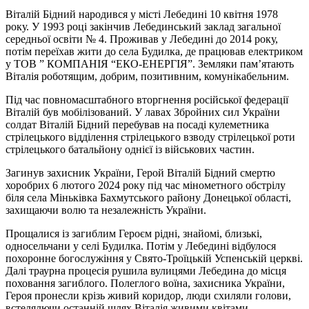
Віталій Бідний народився у місті Лебедині 10 квітня 1978
року. У 1993 році закінчив Лебединський заклад загальної
середньої освіти № 4. Проживав у Лебедині до 2014 року,
потім переїхав жити до села Будилка, де працював електриком
у ТОВ ” КОМПАНІЯ “ЕКО-ЕНЕРГІЯ”. Земляки пам’ятають
Віталія роботящим, добрим, позитивним, комунікабельним.
Під час повномасштабного вторгнення російської федерації
Віталій був мобілізований. У лавах Збройних сил України
солдат Віталій Бідний перебував на посаді кулеметника
стрілецького відділення стрілецького взводу стрілецької роти
стрілецького батальйону однієї із військових частин.
Загинув захисник України, Герой Віталій Бідний смертю
хоробрих 6 лютого 2024 року під час мінометного обстрілу
біля села Міньківка Бахмутського району Донецької області,
захищаючи волю та незалежність України.
Прощалися із загиблим Героєм рідні, знайомі, близькі,
односельчани у селі Будилка. Потім у Лебедині відбулося
похоронне богослужіння у Свято-Троїцькій Успенській церкві.
Далі траурна процесія рушила вулицями Лебедина до місця
поховання загиблого. Полеглого воїна, захисника України,
Героя пронесли крізь живий коридор, люди схиляли голови,
встелялючи останній шлях Віталія живими квітами.