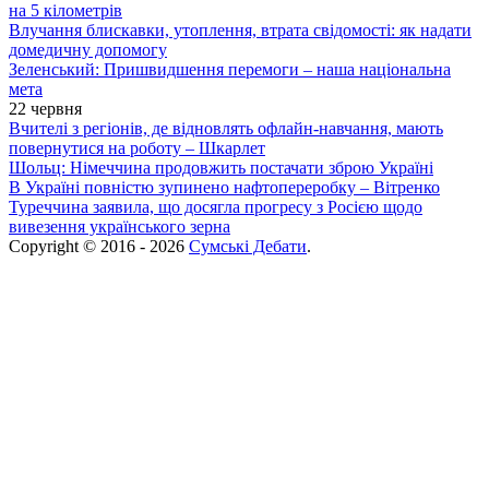
на 5 кілометрів
Влучання блискавки, утоплення, втрата свідомості: як надати
домедичну допомогу
Зеленський: Пришвидшення перемоги – наша національна
мета
22 червня
Вчителі з регіонів, де відновлять офлайн-навчання, мають
повернутися на роботу – Шкарлет
Шольц: Німеччина продовжить постачати зброю Україні
В Україні повністю зупинено нафтопереробку – Вітренко
Туреччина заявила, що досягла прогресу з Росією щодо
вивезення українського зерна
Copyright © 2016 - 2026
Сумські Дебати
.