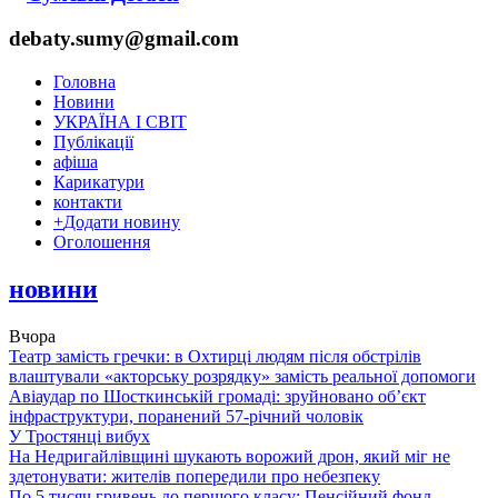
debaty.sumy@gmail.com
Головна
Новини
УКРАЇНА І СВІТ
Публікації
афіша
Карикатури
контакти
+
Додати новину
Оголошення
новини
Вчора
Театр замість гречки: в Охтирці людям після обстрілів
влаштували «акторську розрядку» замість реальної допомоги
Авіаудар по Шосткинській громаді: зруйновано об’єкт
інфраструктури, поранений 57-річний чоловік
У Тростянці вибух
На Недригайлівщині шукають ворожий дрон, який міг не
здетонувати: жителів попередили про небезпеку
По 5 тисяч гривень до першого класу: Пенсійний фонд