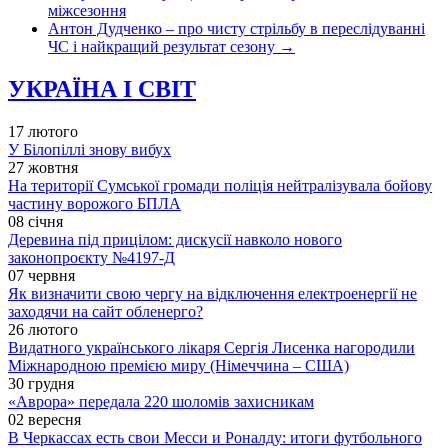
міжсезоння
Антон Дудченко – про чисту стрільбу в переслідуванні
ЧС і найкращий результат сезону
→
УКРАЇНА І СВІТ
17 лютого
У Білопіллі знову вибух
27 жовтня
На території Сумської громади поліція нейтралізувала бойову
частину ворожого БПЛА
08 січня
Деревина під прицілом: дискусії навколо нового
законопроєкту №4197-Д
07 червня
Як визначити свою чергу на відключення електроенергії не
заходячи на сайт обленерго?
26 лютого
Видатного українського лікаря Сергія Лисенка нагородили
Міжнародною премією миру (Німеччина – США)
30 грудня
«Аврора» передала 220 шоломів захисникам
02 вересня
В Черкассах есть свои Месси и Роналду: итоги футбольного