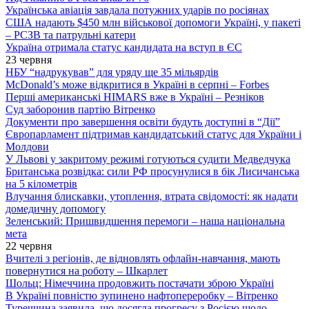
Українська авіація завдала потужних ударів по росіянах
США надають $450 млн військової допомоги Україні, у пакеті
– РСЗВ та патрульні катери
Україна отримала статус кандидата на вступ в ЄС
23 червня
НБУ “надрукував” для уряду ще 35 мільярдів
McDonald’s може відкритися в Україні в серпні – Forbes
Перші американські HIMARS вже в Україні – Резніков
Суд заборонив партію Вітренко
Документи про завершення освіти будуть доступні в “Дії”
Європарламент підтримав кандидатський статус для України і
Молдови
У Львові у закритому режимі готуються судити Медведчука
Британська розвідка: сили РФ просунулися в бік Лисичанська
на 5 кілометрів
Влучання блискавки, утоплення, втрата свідомості: як надати
домедичну допомогу
Зеленський: Пришвидшення перемоги – наша національна
мета
22 червня
Вчителі з регіонів, де відновлять офлайн-навчання, мають
повернутися на роботу – Шкарлет
Шольц: Німеччина продовжить постачати зброю Україні
В Україні повністю зупинено нафтопереробку – Вітренко
Туреччина заявила, що досягла прогресу з Росією щодо