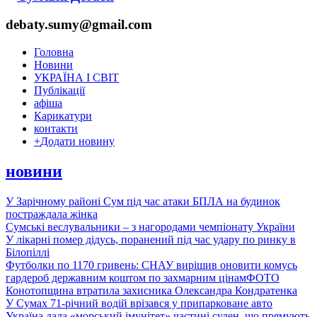
debaty.sumy@gmail.com
Головна
Новини
УКРАЇНА І СВІТ
Публікації
афіша
Карикатури
контакти
+
Додати новину
новини
У Зарічному районі Сум під час атаки БПЛА на будинок
постраждала жінка
Сумські веслувальники – з нагородами чемпіонату України
У лікарні помер дідусь, поранений під час удару по ринку в
Білопіллі
Футболки по 1170 гривень: СНАУ вирішив оновити комусь
гардероб державним коштом по захмарним цінам
ФОТО
Конотопщина втратила захисника Олександра Кондратенка
У Сумах 71-річний водій врізався у припарковане авто
Україна дала «морський імунітет» частині суден, що прямують