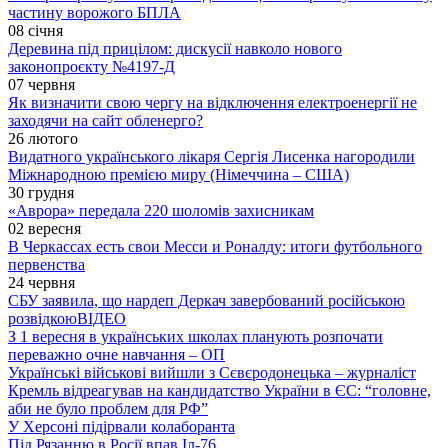
частину ворожого БПЛА
08 січня
Деревина під прицілом: дискусії навколо нового
законопроєкту №4197-Д
07 червня
Як визначити свою чергу на відключення електроенергії не
заходячи на сайт обленерго?
26 лютого
Видатного українського лікаря Сергія Лисенка нагородили
Міжнародною премією миру (Німеччина – США)
30 грудня
«Аврора» передала 220 шоломів захисникам
02 вересня
В Черкассах есть свои Месси и Роналду: итоги футбольного
первенства
24 червня
СБУ заявила, що нардеп Деркач завербований російською
розвідкою
ВІДЕО
З 1 вересня в українських школах планують розпочати
переважно очне навчання – ОП
Українські військові вийшли з Сєвєродонецька – журналіст
Кремль відреагував на кандидатство України в ЄС: “головне,
аби не було проблем для РФ”
У Херсоні підірвали колаборанта
Під Рязанню в Росії впав Іл-76