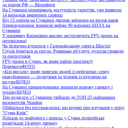
до портів РФ — Bloomberg
На Сумщині перевіряють доступність укриттів: уже виявили
14 випадків зачинених сховищ
Від 15 серпня на Сумщині діятиме заборона на вилов раків
Прикордонники знищили майже 90 ворожих БПЛА на
Сумщині
У напрямку Кириківки масово застосовують FPV-дрони на
оптоволокні
Чи безпечно купатися у Галенківському озері в Шостці
Глухів бореться за світло: Романько об’єднує зусилля громади
та енергетиків
FPV-дрони в Сумах: як живе район проспекту
Перемоги
ФОТО
«Білі янголи» знову вивезли людей із небезпеки: серед
евакуйованих — подружжя та чоловік із підозрою на
інсульт
ВІДЕО
На Сумщині прикордонники знищили ворожу гармату і
техніку
ВІДЕО
Три педагоги з Сумщини увійшли до ТОП-25 найкращих
вихователів України
Обійшлося без постраждалих: що відомо про влучання у поїзд
“Суми-Київ”
Поїхала до знайомого і зникла: у Сумах поліцейські
розшукали 14-річну дівчину