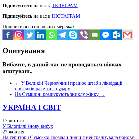
Підписуйтесь
на нас у
ТЕЛЕГРАМ
Підписуйтесь
на нас в
ІНСТАГРАМ
Поділитися в соціальних мережах
Опитування
Вибачте, в даний час не проводиться ніяких
опитувань.
←
У Великій Чернеччині працює штаб з ліквідації
наслідків ракетного удару
На Сумщині розшукують зниклу жінку
→
УКРАЇНА І СВІТ
17 лютого
У Білопіллі знову вибух
27 жовтня
На території Сумської громади поліція нейтралізувала бойову