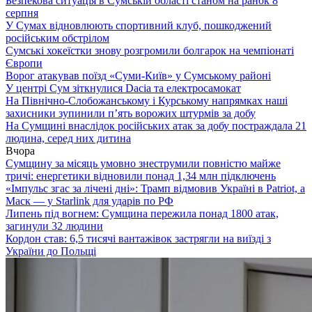
Безпекова ситуація в Сумській області станом на ранок 8
серпня
У Сумах відновлюють спортивний клуб, пошкоджений
російським обстрілом
Сумські хокеїстки знову розгромили болгарок на чемпіонаті
Європи
Ворог атакував поїзд «Суми-Київ» у Сумському районі
У центрі Сум зіткнулися Dacia та електросамокат
На Північно-Слобожанському і Курському напрямках наші
захисники зупинили п’ять ворожих штурмів за добу
На Сумщині внаслідок російських атак за добу постраждала 21
людина, серед них дитина
Вчора
Сумщину за місяць умовно знеструмили повністю майже
тричі: енергетики відновили понад 1,34 млн підключень
«Імпульс згас за лічені дні»: Трамп відмовив Україні в Patriot, а
Маск — у Starlink для ударів по РФ
Липень під вогнем: Сумщина пережила понад 1800 атак,
загинули 32 людини
Кордон став: 6,5 тисячі вантажівок застрягли на виїзді з
України до Польщі