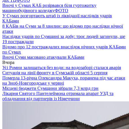
дах ТЦ
ФОТО
Вночі у Сумах КАБ розірвався біля гуртожитку
машинобудівного коледжу
ФОТО
У Сумах розгортають штаб із ліквідації наслідків ударів
КАБами
8 КАБів на Суми за 8 хвилин: що відомо про наслідки нічної
атаки
Наслідки ударів по Сумщині за добу: троє людей загинули, ще
19 постраждали
Відомо про 12 постраждалих внаслідок нічних ударів КАБами
по Сумах
Вночі Суми масовано атакували КАБами
Вчора
Усі Ромни залишаться без води: на водозаборі сталася аварія
Ситуація на лінії фронту в Сумській області 5 серпня
Померла 13-річна Олександра Макуха, поранена під час атаки
на Зноб-Новгородське у червні
Місцеві бюджети Сумщини зібрали 7,3 млрд грн
Лікарня Святого Пантелеймона отримала апарат УЗД та
обладнання від партнерів із Німеччини