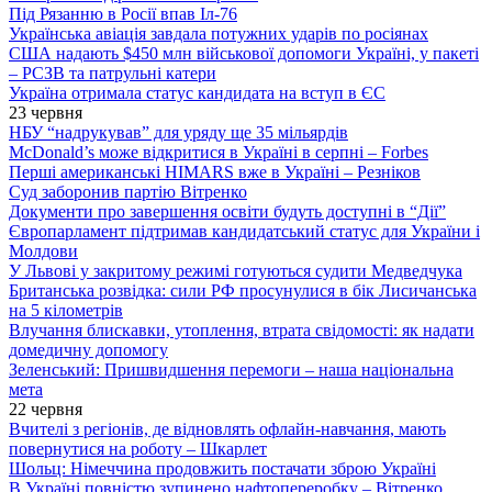
Під Рязанню в Росії впав Іл-76
Українська авіація завдала потужних ударів по росіянах
США надають $450 млн військової допомоги Україні, у пакеті
– РСЗВ та патрульні катери
Україна отримала статус кандидата на вступ в ЄС
23 червня
НБУ “надрукував” для уряду ще 35 мільярдів
McDonald’s може відкритися в Україні в серпні – Forbes
Перші американські HIMARS вже в Україні – Резніков
Суд заборонив партію Вітренко
Документи про завершення освіти будуть доступні в “Дії”
Європарламент підтримав кандидатський статус для України і
Молдови
У Львові у закритому режимі готуються судити Медведчука
Британська розвідка: сили РФ просунулися в бік Лисичанська
на 5 кілометрів
Влучання блискавки, утоплення, втрата свідомості: як надати
домедичну допомогу
Зеленський: Пришвидшення перемоги – наша національна
мета
22 червня
Вчителі з регіонів, де відновлять офлайн-навчання, мають
повернутися на роботу – Шкарлет
Шольц: Німеччина продовжить постачати зброю Україні
В Україні повністю зупинено нафтопереробку – Вітренко