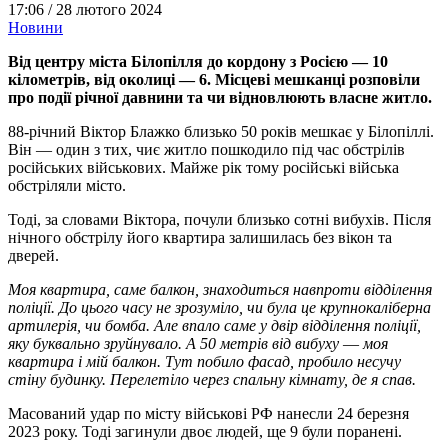
17:06 /
28 лютого 2024
Новини
Від центру міста Білопілля до кордону з Росією — 10
кілометрів, від околиці — 6. Місцеві мешканці розповіли
про події річної давнини та чи відновлюють власне житло.
88-річний Віктор Блажко близько 50 років мешкає у Білопіллі.
Він — один з тих, чиє житло пошкодило під час обстрілів
російських військових. Майже рік тому російські війська
обстріляли місто.
Тоді, за словами Віктора, почули близько сотні вибухів. Після
нічного обстрілу його квартира залишилась без вікон та
дверей.
Моя квартира, саме балкон, знаходиться навпроти відділення
поліції. До цього часу не зрозуміло, чи була це крупнокаліберна
артилерія, чи бомба. Але впало саме у двір відділення поліції,
яку буквально зруйнувало. А 50 метрів від вибуху
—
моя
квартира і мій балкон. Тут побило фасад, пробило несучу
стіну будинку. Перелетіло через спальну кімнату, де я спав.
Масований удар по місту військові РФ нанесли 24 березня
2023 року. Тоді загинули двоє людей, ще 9 були поранені.