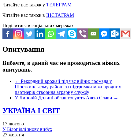
Читайте нас також у
ТЕЛЕГРАМ
Читайте нас також в
ІНСТАГРАМ
Поділитися в соціальних мережах
Опитування
Вибачте, в даний час не проводиться ніяких
опитувань.
←
Рекордний врожай під час війни: громада у
Шосткинському районі за підтримки міжнародних
партнерів створила аграрну службу
У Липовій Долині облаштовують Алею Слави
→
УКРАЇНА І СВІТ
17 лютого
У Білопіллі знову вибух
27 жовтня