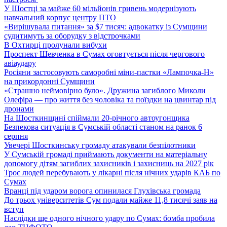
У Шостці за майже 60 мільйонів гривень модернізують
навчальний корпус центру ПТО
«Вирішувала питання» за $7 тисяч: адвокатку із Сумщини
судитимуть за оборудку з відстрочками
В Охтирці пролунали вибухи
Проспект Шевченка в Сумах оговтується після чергового
авіаудару
Росіяни застосовують саморобні міни-пастки «Лампочка-Н»
на прикордонні Сумщини
«Страшно неймовірно було». Дружина загиблого Миколи
Олефіра — про життя без чоловіка та поїздки на цвинтар під
дронами
На Шосткинщині спіймали 20-річного автоугонщика
Безпекова ситуація в Сумській області станом на ранок 6
серпня
Увечері Шосткинську громаду атакували безпілотники
У Сумській громаді приймають документи на матеріальну
допомогу дітям загиблих захисників і захисниць на 2027 рік
Троє людей перебувають у лікарні після нічних ударів КАБ по
Сумах
Вранці під ударом ворога опинилася Глухівська громада
До трьох університетів Сум подали майже 11,8 тисячі заяв на
вступ
Наслідки ще одного нічного удару по Сумах: бомба пробила