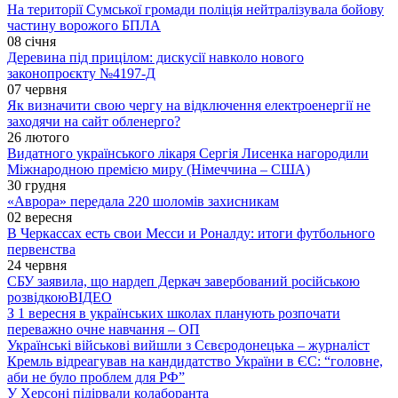
На території Сумської громади поліція нейтралізувала бойову
частину ворожого БПЛА
08 січня
Деревина під прицілом: дискусії навколо нового
законопроєкту №4197-Д
07 червня
Як визначити свою чергу на відключення електроенергії не
заходячи на сайт обленерго?
26 лютого
Видатного українського лікаря Сергія Лисенка нагородили
Міжнародною премією миру (Німеччина – США)
30 грудня
«Аврора» передала 220 шоломів захисникам
02 вересня
В Черкассах есть свои Месси и Роналду: итоги футбольного
первенства
24 червня
СБУ заявила, що нардеп Деркач завербований російською
розвідкою
ВІДЕО
З 1 вересня в українських школах планують розпочати
переважно очне навчання – ОП
Українські військові вийшли з Сєвєродонецька – журналіст
Кремль відреагував на кандидатство України в ЄС: “головне,
аби не було проблем для РФ”
У Херсоні підірвали колаборанта