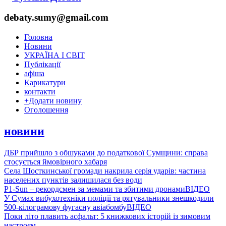
debaty.sumy@gmail.com
Головна
Новини
УКРАЇНА І СВІТ
Публікації
афіша
Карикатури
контакти
+
Додати новину
Оголошення
новини
ДБР прийшло з обшуками до податкової Сумщини: справа
стосується ймовірного хабаря
Села Шосткинської громади накрила серія ударів: частина
населених пунктів залишилася без води
P1-Sun – рекордсмен за мемами та збитими дронами
ВІДЕО
У Сумах вибухотехніки поліції та рятувальники знешкодили
500-кілограмову фугасну авіабомбу
ВІДЕО
Поки літо плавить асфальт: 5 книжкових історій із зимовим
настроєм