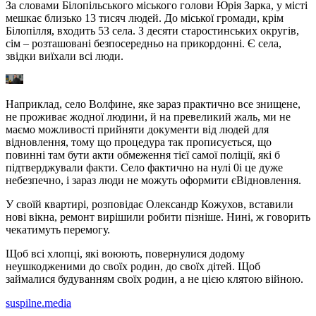
За словами Білопільського міського голови Юрія Зарка, у місті
мешкає близько 13 тисяч людей. До міської громади, крім
Білопілля, входить 53 села. З десяти старостинських округів,
сім – розташовані безпосередньо на прикордонні. Є села,
звідки виїхали всі люди.
Наприклад, село Волфине, яке зараз практично все знищене,
не проживає жодної людини, й на превеликий жаль, ми не
маємо можливості прийняти документи від людей для
відновлення, тому що процедура так прописується, що
повинні там бути акти обмеження тієї самої поліції, які б
підтверджували факти. Село фактично на нулі 0і це дуже
небезпечно, і зараз люди не можуть оформити єВідновлення.
У своїй квартирі, розповідає Олександр Кожухов, вставили
нові вікна, ремонт вирішили робити пізніше. Нині, ж говорить
чекатимуть перемогу.
Щоб всі хлопці, які воюють, повернулися додому
неушкодженими до своїх родин, до своїх дітей. Щоб
займалися будуванням своїх родин, а не цією клятою війною.
suspilne.media