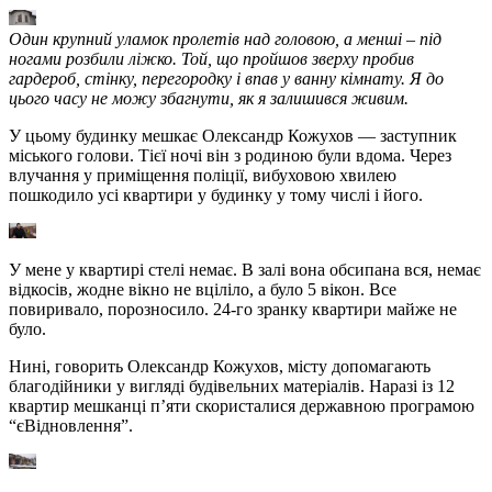
Один крупний уламок пролетів над головою, а менші – під
ногами розбили ліжко. Той, що пройшов зверху пробив
гардероб, стінку, перегородку і впав у ванну кімнату. Я до
цього часу не можу збагнути, як я залишився живим.
У цьому будинку мешкає Олександр Кожухов — заступник
міського голови. Тієї ночі він з родиною були вдома. Через
влучання у приміщення поліції, вибуховою хвилею
пошкодило усі квартири у будинку у тому числі і його.
У мене у квартирі стелі немає. В залі вона обсипана вся, немає
відкосів, жодне вікно не вціліло, а було 5 вікон. Все
повиривало, порозносило. 24-го зранку квартири майже не
було.
Нині, говорить Олександр Кожухов, місту допомагають
благодійники у вигляді будівельних матеріалів. Наразі із 12
квартир мешканці п’яти скористалися державною програмою
“єВідновлення”.