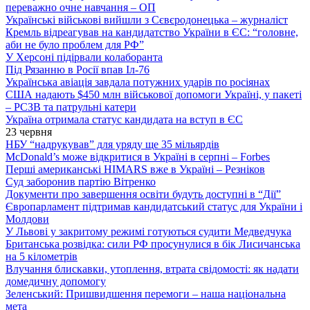
переважно очне навчання – ОП
Українські військові вийшли з Сєвєродонецька – журналіст
Кремль відреагував на кандидатство України в ЄС: “головне,
аби не було проблем для РФ”
У Херсоні підірвали колаборанта
Під Рязанню в Росії впав Іл-76
Українська авіація завдала потужних ударів по росіянах
США надають $450 млн військової допомоги Україні, у пакеті
– РСЗВ та патрульні катери
Україна отримала статус кандидата на вступ в ЄС
23 червня
НБУ “надрукував” для уряду ще 35 мільярдів
McDonald’s може відкритися в Україні в серпні – Forbes
Перші американські HIMARS вже в Україні – Резніков
Суд заборонив партію Вітренко
Документи про завершення освіти будуть доступні в “Дії”
Європарламент підтримав кандидатський статус для України і
Молдови
У Львові у закритому режимі готуються судити Медведчука
Британська розвідка: сили РФ просунулися в бік Лисичанська
на 5 кілометрів
Влучання блискавки, утоплення, втрата свідомості: як надати
домедичну допомогу
Зеленський: Пришвидшення перемоги – наша національна
мета