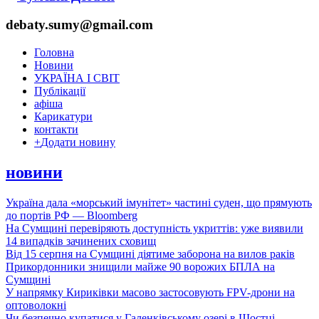
debaty.sumy@gmail.com
Головна
Новини
УКРАЇНА І СВІТ
Публікації
афіша
Карикатури
контакти
+
Додати новину
новини
Україна дала «морський імунітет» частині суден, що прямують
до портів РФ — Bloomberg
На Сумщині перевіряють доступність укриттів: уже виявили
14 випадків зачинених сховищ
Від 15 серпня на Сумщині діятиме заборона на вилов раків
Прикордонники знищили майже 90 ворожих БПЛА на
Сумщині
У напрямку Кириківки масово застосовують FPV-дрони на
оптоволокні
Чи безпечно купатися у Галенківському озері в Шостці