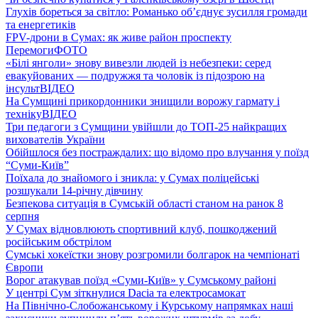
Глухів бореться за світло: Романько об’єднує зусилля громади
та енергетиків
FPV-дрони в Сумах: як живе район проспекту
Перемоги
ФОТО
«Білі янголи» знову вивезли людей із небезпеки: серед
евакуйованих — подружжя та чоловік із підозрою на
інсульт
ВІДЕО
На Сумщині прикордонники знищили ворожу гармату і
техніку
ВІДЕО
Три педагоги з Сумщини увійшли до ТОП-25 найкращих
вихователів України
Обійшлося без постраждалих: що відомо про влучання у поїзд
“Суми-Київ”
Поїхала до знайомого і зникла: у Сумах поліцейські
розшукали 14-річну дівчину
Безпекова ситуація в Сумській області станом на ранок 8
серпня
У Сумах відновлюють спортивний клуб, пошкоджений
російським обстрілом
Сумські хокеїстки знову розгромили болгарок на чемпіонаті
Європи
Ворог атакував поїзд «Суми-Київ» у Сумському районі
У центрі Сум зіткнулися Dacia та електросамокат
На Північно-Слобожанському і Курському напрямках наші