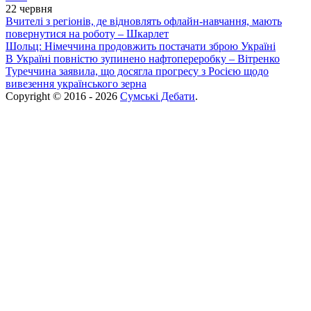
22 червня
Вчителі з регіонів, де відновлять офлайн-навчання, мають
повернутися на роботу – Шкарлет
Шольц: Німеччина продовжить постачати зброю Україні
В Україні повністю зупинено нафтопереробку – Вітренко
Туреччина заявила, що досягла прогресу з Росією щодо
вивезення українського зерна
Copyright © 2016 - 2026
Сумські Дебати
.