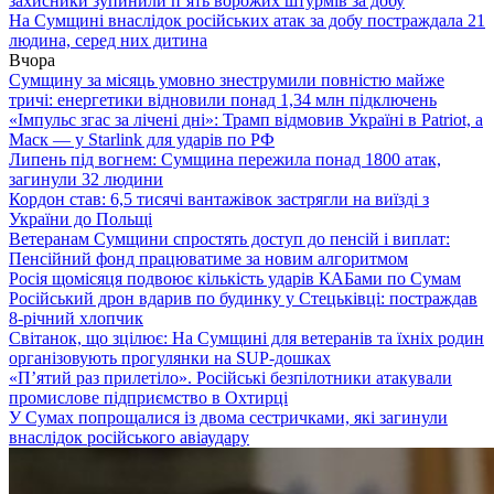
захисники зупинили п’ять ворожих штурмів за добу
На Сумщині внаслідок російських атак за добу постраждала 21
людина, серед них дитина
Вчора
Сумщину за місяць умовно знеструмили повністю майже
тричі: енергетики відновили понад 1,34 млн підключень
«Імпульс згас за лічені дні»: Трамп відмовив Україні в Patriot, а
Маск — у Starlink для ударів по РФ
Липень під вогнем: Сумщина пережила понад 1800 атак,
загинули 32 людини
Кордон став: 6,5 тисячі вантажівок застрягли на виїзді з
України до Польщі
Ветеранам Сумщини спростять доступ до пенсій і виплат:
Пенсійний фонд працюватиме за новим алгоритмом
Росія щомісяця подвоює кількість ударів КАБами по Сумам
Російський дрон вдарив по будинку у Стецьківці: постраждав
8-річний хлопчик
Світанок, що зцілює: На Сумщині для ветеранів та їхніх родин
організовують прогулянки на SUP-дошках
«П’ятий раз прилетіло». Російські безпілотники атакували
промислове підприємство в Охтирці
У Сумах попрощалися із двома сестричками, які загинули
внаслідок російського авіаудару