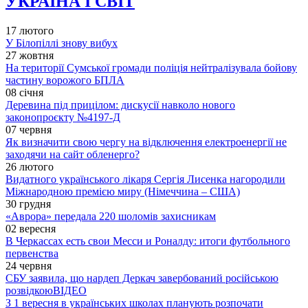
УКРАЇНА І СВІТ
17 лютого
У Білопіллі знову вибух
27 жовтня
На території Сумської громади поліція нейтралізувала бойову
частину ворожого БПЛА
08 січня
Деревина під прицілом: дискусії навколо нового
законопроєкту №4197-Д
07 червня
Як визначити свою чергу на відключення електроенергії не
заходячи на сайт обленерго?
26 лютого
Видатного українського лікаря Сергія Лисенка нагородили
Міжнародною премією миру (Німеччина – США)
30 грудня
«Аврора» передала 220 шоломів захисникам
02 вересня
В Черкассах есть свои Месси и Роналду: итоги футбольного
первенства
24 червня
СБУ заявила, що нардеп Деркач завербований російською
розвідкою
ВІДЕО
З 1 вересня в українських школах планують розпочати