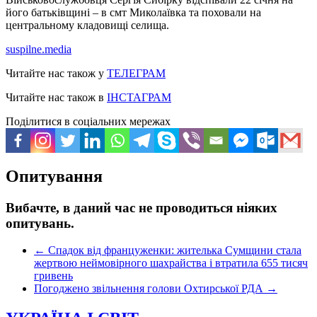
його батьківщині – в смт Миколаївка та поховали на
центральному кладовищі селища.
suspilne.media
Читайте нас також у
ТЕЛЕГРАМ
Читайте нас також в
ІНСТАГРАМ
Поділитися в соціальних мережах
Опитування
Вибачте, в даний час не проводиться ніяких
опитувань.
←
Спадок від француженки: жителька Сумщини стала
жертвою неймовірного шахрайства і втратила 655 тисяч
гривень
Погоджено звільнення голови Охтирської РДА
→