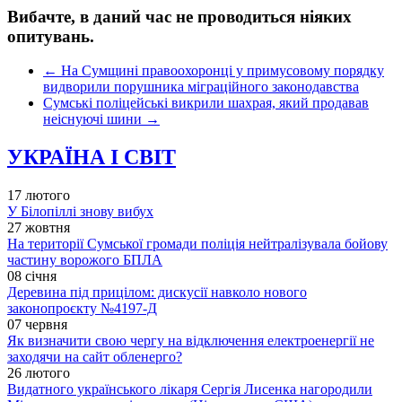
Вибачте, в даний час не проводиться ніяких
опитувань.
←
На Сумщині правоохоронці у примусовому порядку
видворили порушника міграційного законодавства
Сумські поліцейські викрили шахрая, який продавав
неіснуючі шини
→
УКРАЇНА І СВІТ
17 лютого
У Білопіллі знову вибух
27 жовтня
На території Сумської громади поліція нейтралізувала бойову
частину ворожого БПЛА
08 січня
Деревина під прицілом: дискусії навколо нового
законопроєкту №4197-Д
07 червня
Як визначити свою чергу на відключення електроенергії не
заходячи на сайт обленерго?
26 лютого
Видатного українського лікаря Сергія Лисенка нагородили