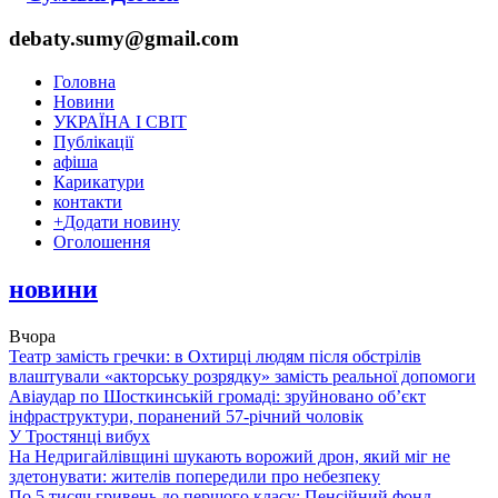
debaty.sumy@gmail.com
Головна
Новини
УКРАЇНА І СВІТ
Публікації
афіша
Карикатури
контакти
+
Додати новину
Оголошення
новини
Вчора
Театр замість гречки: в Охтирці людям після обстрілів
влаштували «акторську розрядку» замість реальної допомоги
Авіаудар по Шосткинській громаді: зруйновано об’єкт
інфраструктури, поранений 57-річний чоловік
У Тростянці вибух
На Недригайлівщині шукають ворожий дрон, який міг не
здетонувати: жителів попередили про небезпеку
По 5 тисяч гривень до першого класу: Пенсійний фонд