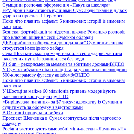
Сумщини розпочав оформлення «Пакунка школяра»
FPV-дрони вже літають вулицями Сум: люди тікали від двох
ударів на проспекті Перемоги
Поки літо плавить асфальт: 5 книжкових історій із зимовим
настроєм
Безпека, фортифікації та підземні школи: Романько розповів
про ключові рішення сесії Сумської облради
ДБР прийшло з обшуками до податкової Сумщини: справа
стосується ймовірного хабаря
Села Шосткинської громади накрила серія ударів: частина
населених пунктів залишилася без води
P1-Sun – рекордсмен за мемами та збитими дронами
ВІДЕО
У Сумах вибухотехніки поліції та рятувальники знешкодили
500-кілограмову фугасну авіабомбу
ВІДЕО
Поки літо плавить асфальт: 5 книжкових історій із зимовим
настроєм
У Шостці за майже 60 мільйонів гривень модернізують
навчальний корпус центру ПТО
«Вирішувала питання» за $7 тисяч: адвокатку із Сумщини
судитимуть за оборудку з відстрочками
В Охтирці пролунали вибухи
Проспект Шевченка в Сумах оговтується після чергового
авіаудару
Росіяни застосовують саморобні міни-пастки «Лампочка-Н»