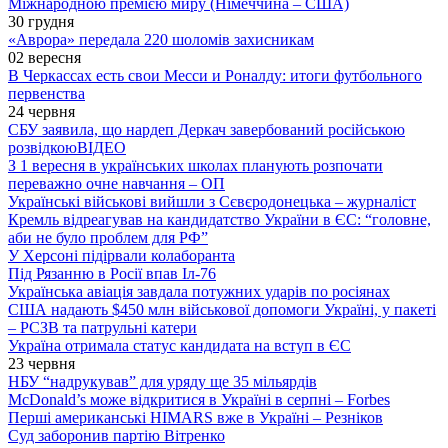
Міжнародною премією миру (Німеччина – США)
30 грудня
«Аврора» передала 220 шоломів захисникам
02 вересня
В Черкассах есть свои Месси и Роналду: итоги футбольного
первенства
24 червня
СБУ заявила, що нардеп Деркач завербований російською
розвідкою
ВІДЕО
З 1 вересня в українських школах планують розпочати
переважно очне навчання – ОП
Українські військові вийшли з Сєвєродонецька – журналіст
Кремль відреагував на кандидатство України в ЄС: “головне,
аби не було проблем для РФ”
У Херсоні підірвали колаборанта
Під Рязанню в Росії впав Іл-76
Українська авіація завдала потужних ударів по росіянах
США надають $450 млн військової допомоги Україні, у пакеті
– РСЗВ та патрульні катери
Україна отримала статус кандидата на вступ в ЄС
23 червня
НБУ “надрукував” для уряду ще 35 мільярдів
McDonald’s може відкритися в Україні в серпні – Forbes
Перші американські HIMARS вже в Україні – Резніков
Суд заборонив партію Вітренко