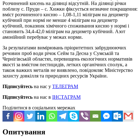
Розчинений кисень на ділянці відсутній. На ділянці річки
поблизу с. Пруди – с. Хижки фіксується незначне покращення:
вміст розчиненого кисню – 1,08-1,11 міліграм на дециметр
кубічний при нормі не менше 4 міліграм на дециметр
кубічний, показник хімічного споживання кисню у нормі і
становить 34,4-42,0 міліграм на дециметр кубічний. Азот
амонійний перебуває у межах норми.
За результатами вимірювань пріоритетних забруднюючих
речовин проб води річок Сейм та Десна у Сумській та
Чернігівській областях, перевищень екологічних нормативів
якості за вмістом пестицидів, летких органічних сполук, а
також важких металів не виявлено, повідомляє Міністерство
захисту довкілля та природних ресурсів України.
Підписуйтесь
на нас у
ТЕЛЕГРАМ
Підписуйтесь
на нас в
ІНСТАГРАМ
Поділитися в соціальних мережах
Опитування