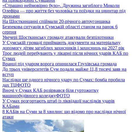
на прикордонні Сумщини
«Страшно неймовірно було». Дружина загиблого Миколи
Олефіра — про життя без чоловіка та поїздки на цвинтар під
дронами
На Шосткинщині спіймали 20-річного автоугонщика
Безпекова ситуація в Сумській області станом на ранок 6
серпня
Увечері Шосткинську громаду атакували безпілотники
У Сумській громаді приймають документи на матеріальну
допомогу дітям загиблих захисників і захисниць на 2027 рік
Троє людей перебувають у лікарні після нічних ударів КАБ по
Сумах
Вранці під ударом ворога опинилася Глухівська громада
До трьох університетів Сум подали майже 11,8 тисячі заяв на
вступ
Наслідки ще одного нічного удару по Сумах: бомба пробила
дах ТЦ
ФОТО
Вночі у Сумах КАБ розірвався біля гуртожитку
машинобудівного коледжу
ФОТО
У Сумах розгортають штаб із ліквідації наслідків ударів
КАБами
8 КАБів на Суми за 8 хвилин: що відомо про наслідки нічної
атаки