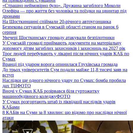
на прикордонні Сумщини
«Страшно неймовірно було». Дружина загиблого Миколи
Олефіра — про життя без чоловіка та поїздки на цвинтар під
дронами
На Шосткинщині спіймали 20-річного автоугонщика
Безпекова ситуація в Сумській області станом на ранок 6
серпня
Увечері Шосткинську громаду атакували безпілотники
У Сумській громаді приймають документи на матеріальну
допомогу дітям загиблих захисників і захисниць на 2027 рік
Троє людей перебувають у лікарні після нічних ударів КАБ по
Сумах
Вранці під ударом ворога опинилася Глухівська громада
До трьох університетів Сум подали майже 11,8 тисячі заяв на
вступ
Наслідки ще одного нічного удару по Сумах: бомба пробила
дах ТЦ
ФОТО
Вночі у Сумах КАБ розірвався біля гуртожитку
машинобудівного коледжу
ФОТО
У Сумах розгортають штаб із ліквідації наслідків ударів
КАБами
8 КАБів на Суми за 8 хвилин: що відомо про наслідки нічної
атаки