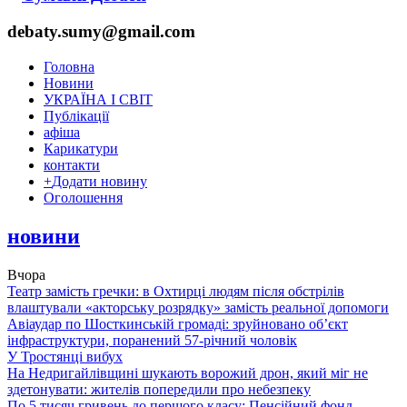
debaty.sumy@gmail.com
Головна
Новини
УКРАЇНА І СВІТ
Публікації
афіша
Карикатури
контакти
+
Додати новину
Оголошення
новини
Вчора
Театр замість гречки: в Охтирці людям після обстрілів
влаштували «акторську розрядку» замість реальної допомоги
Авіаудар по Шосткинській громаді: зруйновано об’єкт
інфраструктури, поранений 57-річний чоловік
У Тростянці вибух
На Недригайлівщині шукають ворожий дрон, який міг не
здетонувати: жителів попередили про небезпеку
По 5 тисяч гривень до першого класу: Пенсійний фонд