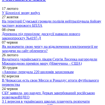
17 лютого
У Білопіллі знову вибух
27 жовтня
На території Сумської громади поліція нейтралізувала бойову
частину ворожого БПЛА
08 січня
Деревина під прицілом: дискусії навколо нового
законопроєкту №4197-Д
07 червня
Як визначити свою чергу на відключення електроенергії не
заходячи на сайт обленерго?
26 лютого
Видатного українського лікаря Сергія Лисенка нагородили
Міжнародною премією миру (Німеччина – США)
30 грудня
«Аврора» передала 220 шоломів захисникам
02 вересня
В Черкассах есть свои Месси и Роналду: итоги футбольного
первенства
24 червня
СБУ заявила, що нардеп Деркач завербований російською
розвідкою
ВІДЕО
З 1 вересня в українських школах планують розпочати