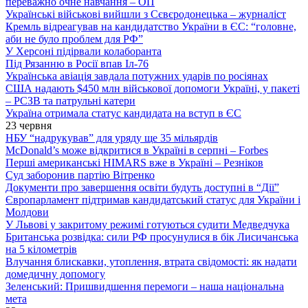
переважно очне навчання – ОП
Українські військові вийшли з Сєвєродонецька – журналіст
Кремль відреагував на кандидатство України в ЄС: “головне,
аби не було проблем для РФ”
У Херсоні підірвали колаборанта
Під Рязанню в Росії впав Іл-76
Українська авіація завдала потужних ударів по росіянах
США надають $450 млн військової допомоги Україні, у пакеті
– РСЗВ та патрульні катери
Україна отримала статус кандидата на вступ в ЄС
23 червня
НБУ “надрукував” для уряду ще 35 мільярдів
McDonald’s може відкритися в Україні в серпні – Forbes
Перші американські HIMARS вже в Україні – Резніков
Суд заборонив партію Вітренко
Документи про завершення освіти будуть доступні в “Дії”
Європарламент підтримав кандидатський статус для України і
Молдови
У Львові у закритому режимі готуються судити Медведчука
Британська розвідка: сили РФ просунулися в бік Лисичанська
на 5 кілометрів
Влучання блискавки, утоплення, втрата свідомості: як надати
домедичну допомогу
Зеленський: Пришвидшення перемоги – наша національна
мета