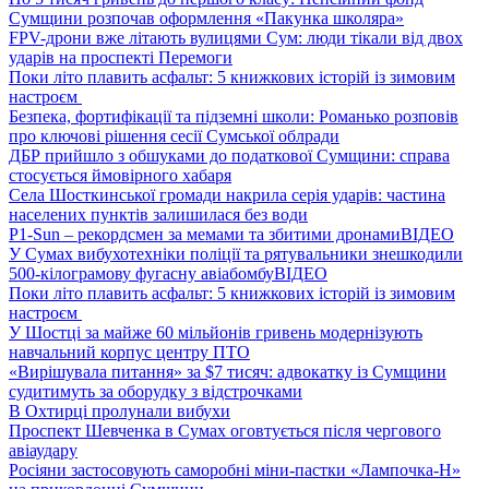
Сумщини розпочав оформлення «Пакунка школяра»
FPV-дрони вже літають вулицями Сум: люди тікали від двох
ударів на проспекті Перемоги
Поки літо плавить асфальт: 5 книжкових історій із зимовим
настроєм
Безпека, фортифікації та підземні школи: Романько розповів
про ключові рішення сесії Сумської облради
ДБР прийшло з обшуками до податкової Сумщини: справа
стосується ймовірного хабаря
Села Шосткинської громади накрила серія ударів: частина
населених пунктів залишилася без води
P1-Sun – рекордсмен за мемами та збитими дронами
ВІДЕО
У Сумах вибухотехніки поліції та рятувальники знешкодили
500-кілограмову фугасну авіабомбу
ВІДЕО
Поки літо плавить асфальт: 5 книжкових історій із зимовим
настроєм
У Шостці за майже 60 мільйонів гривень модернізують
навчальний корпус центру ПТО
«Вирішувала питання» за $7 тисяч: адвокатку із Сумщини
судитимуть за оборудку з відстрочками
В Охтирці пролунали вибухи
Проспект Шевченка в Сумах оговтується після чергового
авіаудару
Росіяни застосовують саморобні міни-пастки «Лампочка-Н»