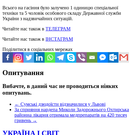
Всього на гасіння було залучено 1 одиницю спеціальної
техніки та 5 чоловік особового складу Державної служби
України з надзвичайних ситуацій.
Читайте нас також в
ТЕЛЕГРАМ
Читайте нас також в
ІНСТАГРАМ
Поділитися в соціальних мережах
Опитування
Вибачте, в даний час не проводиться ніяких
опитувань.
←
Сумські дзюдоїсти відзначилися у Львові
За сприяння нардепа Миколи Задорожнього Охтирська
районна лікарня отримала медпрепаратів на 420 тисяч
гривень
→
УКРАЇНА І СВІТ