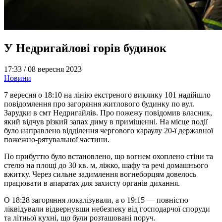
У Недригайлові горів будинок
17:33 /
08 вересня 2023
Новини
7 вересня о 18:10 на лінію екстреного виклику 101 надійшло
повідомлення про загоряння житлового будинку по вул.
Зарудки в смт Недригайлів. Про пожежу повідомив власник,
який відчув різкий запах диму в приміщенні. На місце події
було направлено відділення чергового караулу 20-ї державної
пожежно-рятувальної частини.
По прибуттю було встановлено, що вогнем охоплено стіни та
стелю на площі до 30 кв. м, ліжко, шафу та речі домашнього
вжитку. Через сильне задимлення вогнеборцям довелось
працювати в апаратах для захисту органів дихання.
О 18:28 загоряння локалізували, а о 19:15 — повністю
ліквідували відвернувши небезпеку від господарчої споруди
та літньої кухні, що були розташовані поруч.