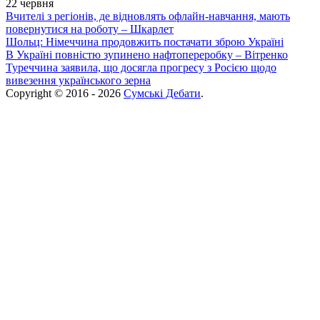
22 червня
Вчителі з регіонів, де відновлять офлайн-навчання, мають
повернутися на роботу – Шкарлет
Шольц: Німеччина продовжить постачати зброю Україні
В Україні повністю зупинено нафтопереробку – Вітренко
Туреччина заявила, що досягла прогресу з Росією щодо
вивезення українського зерна
Copyright © 2016 - 2026
Сумські Дебати
.