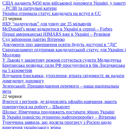
США надають $450 млн військової допомоги Україні, у пакеті
– РСЗВ та патрульні катери
Україна отримала статус кандидата на вступ в ЄС
23 червня
НБУ “надрукував” для уряду ще 35 мільярдів
McDonald’s може відкритися в Україні в серпні – Forbes
Перші американські HIMARS вже в Україні – Резніков
Суд заборонив партію Вітренко
Документи про завершення освіти будуть доступні в “Дії”
Європарламент підтримав кандидатський статус для України і
Молдови
У Львові у закритому режимі готуються судити Медведчука
Британська розвідка: сили РФ просунулися в бік Лисичанська
на 5 кілометрів
Влучання блискавки, утоплення, втрата свідомості: як надати
домедичну допомогу
Зеленський: Пришвидшення перемоги – наша національна
мета
22 червня
Вчителі з регіонів, де відновлять офлайн-навчання, мають
повернутися на роботу – Шкарлет
Шольц: Німеччина продовжить постачати зброю Україні
В Україні повністю зупинено нафтопереробку – Вітренко
Туреччина заявила, що досягла прогресу з Росією щодо
вивезення українського зерна