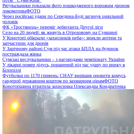
потяг “Суми-Київ”
Рятувальники показали фото пошкодженого ворожим дроном
локомотива
ФОТО
Через російські удари по Середина-Буді загинув цивільний
чоловік
ФК «Тростянець» переміг дебютанта Другої ліги
Село на 20 людей: як живуть в Отроховому на Сумщині
У Конотопі обікрали «захисників неба»: зникли антени та
запчастини для дронів
У Зарічному районі Сум під час атаки БПЛА на будинок
постраждала жінка
Сумські веслувальники – з нагородами чемпіонату України
У лікарні помер дідусь, поранений під час удару по ринку в
Білопіллі
Футболки по 1170 гривень: СНАУ вирішив оновити комусь
гардероб державним коштом по захмарним цінам
ФОТО
Конотопщина втратила захисника Олександра Кондратенка