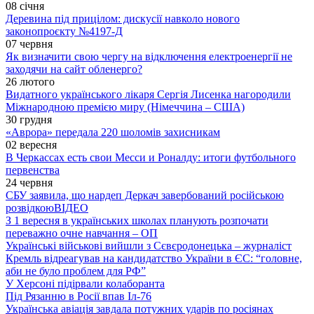
08 січня
Деревина під прицілом: дискусії навколо нового
законопроєкту №4197-Д
07 червня
Як визначити свою чергу на відключення електроенергії не
заходячи на сайт обленерго?
26 лютого
Видатного українського лікаря Сергія Лисенка нагородили
Міжнародною премією миру (Німеччина – США)
30 грудня
«Аврора» передала 220 шоломів захисникам
02 вересня
В Черкассах есть свои Месси и Роналду: итоги футбольного
первенства
24 червня
СБУ заявила, що нардеп Деркач завербований російською
розвідкою
ВІДЕО
З 1 вересня в українських школах планують розпочати
переважно очне навчання – ОП
Українські військові вийшли з Сєвєродонецька – журналіст
Кремль відреагував на кандидатство України в ЄС: “головне,
аби не було проблем для РФ”
У Херсоні підірвали колаборанта
Під Рязанню в Росії впав Іл-76
Українська авіація завдала потужних ударів по росіянах