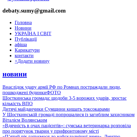
debaty.sumy@gmail.com
Головна
Новини
УКРАЇНА І СВІТ
Публікації
афіша
Карикатури
контакти
+
Додати новину
новини
Внаслідок удару армії РФ по Ромнах постраждали люди,
пошкоджені будинки
ФОТО
Шосткинська громада: щодоби 3-5 ворожих ударів, зростає
кількість ВПО
Дитячі майданчики Сумщини кишать токсокарами
У Шосткинській громаді попрощалися із загиблим захисником
Віталієм Волянським
«Вдячність в очах пацієнтів»: сумська ветеринарка розповіла
про порятунок тварин у прифронтовому місті
«П’ятий рік готуємося до найскладнішої зими». Дмитро