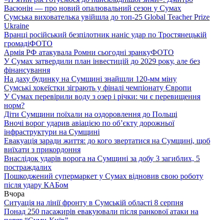
Васюнін — про новий опалювальний сезон у Сумах
Сумська вихователька увійшла до топ-25 Global Teacher Prize
Ukraine
Вранці російський безпілотник наніс удар по Тростянецькій
громаді
ФОТО
Армія РФ атакувала Ромни сьогодні зранку
ФОТО
У Сумах затвердили план інвестицій до 2029 року, але без
фінансування
На даху будинку на Сумщині знайшли 120-мм міну
Сумські хокеїстки зіграють у фіналі чемпіонату Європи
У Сумах перевірили воду з озер і річки: чи є перевищення
норм?
Діти Сумщини поїхали на оздоровлення до Польщі
Вночі ворог ударив авіацією по обʼєкту дорожньої
інфраструктури на Сумщині
Евакуація заради життя: до кого звертатися на Сумщині, щоб
виїхати з прикордоння
Внаслідок ударів ворога на Сумщині за добу 3 загиблих, 5
постраждалих
Пошкоджений супермаркет у Сумах відновив свою роботу
після удару КАБом
Вчора
Ситуація на лінії фронту в Сумській області 8 серпня
Понад 250 пасажирів евакуювали після ранкової атаки на