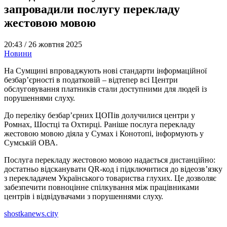
запровадили послугу перекладу
жестовою мовою
20:43 /
26 жовтня 2025
Новини
На Сумщині впроваджують нові стандарти інформаційної
безбар’єрності в податковій – відтепер всі Центри
обслуговування платників стали доступними для людей із
порушеннями слуху.
До переліку безбар’єрних ЦОПів долучилися центри у
Ромнах, Шостці та Охтирці. Раніше послуга перекладу
жестовою мовою діяла у Сумах і Конотопі, інформують у
Сумській ОВА.
Послуга перекладу жестовою мовою надається дистанційно:
достатньо відсканувати QR-код і підключитися до відеозв’язку
з перекладачем Українського товариства глухих. Це дозволяє
забезпечити повноцінне спілкування між працівниками
центрів і відвідувачами з порушеннями слуху.
shostkanews.city