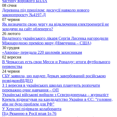
частину ворожого БПЛА
08 січня
Деревина під прицілом: дискусії навколо нового
законопроєкту №4197-Д
07 червня
Як визначити свою чергу на відключення електроенергії не
заходячи на сайт обленерго?
26 лютого
Видатного українського лікаря Сергія Лисенка нагородили
Міжнародною премією миру (Німеччина – США)
30 грудня
«Аврора» передала 220 шоломів захисникам
02 вересня
В Черкассах есть свои Месси и Роналду: итоги футбольного
первенства
24 червня
СБУ заявила, що нардеп Деркач завербований російською
розвідкою
ВІДЕО
З 1 вересня в українських школах планують розпочати
переважно очне навчання – ОП
Українські військові вийшли з Сєвєродонецька – журналіст
Кремль відреагував на кандидатство України в ЄС: “головне,
аби не було проблем для РФ”
У Херсоні підірвали колаборанта
Під Рязанню в Росії впав Іл-76