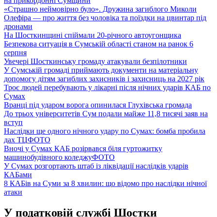
на прикордонні Сумщини
«Страшно неймовірно було». Дружина загиблого Миколи
Олефіра — про життя без чоловіка та поїздки на цвинтар під
дронами
На Шосткинщині спіймали 20-річного автоугонщика
Безпекова ситуація в Сумській області станом на ранок 6
серпня
Увечері Шосткинську громаду атакували безпілотники
У Сумській громаді приймають документи на матеріальну
допомогу дітям загиблих захисників і захисниць на 2027 рік
Троє людей перебувають у лікарні після нічних ударів КАБ по
Сумах
Вранці під ударом ворога опинилася Глухівська громада
До трьох університетів Сум подали майже 11,8 тисячі заяв на
вступ
Наслідки ще одного нічного удару по Сумах: бомба пробила
дах ТЦ
ФОТО
Вночі у Сумах КАБ розірвався біля гуртожитку
машинобудівного коледжу
ФОТО
У Сумах розгортають штаб із ліквідації наслідків ударів
КАБами
8 КАБів на Суми за 8 хвилин: що відомо про наслідки нічної
атаки
У податковій службі Шостки