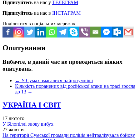
Підписуйтесь
на нас у
ТЕЛЕГРАМ
Підписуйтесь
на нас в
ІНСТАГРАМ
Поділитися в соціальних мережах
Опитування
Вибачте, в даний час не проводиться ніяких
опитувань.
←
У Сумах змагалися найрозумніші
Кількість поранених від російської атаки на трасі зросла
до 13
→
УКРАЇНА І СВІТ
17 лютого
У Білопіллі знову вибух
27 жовтня
На території Сумської громади поліція нейтралізувала бойову