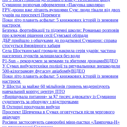
Сумщини розпочав оформлення «Пакунка школяра»
FPV-дрони вже літають вулицями Сум: люди тікали від двох
ударів на проспекті Перемоги
Поки літо плавить асфальт: 5 книжкових історій із зимовим
настроєм
Безпека, фортифікації та підземні школи: Романько розповів
про ключові рішення сесії Сумської облради
ДБР прийшло з обшуками до податкової Сумщини: справа
стосується ймовірного хабаря
Села Шосткинської громади накрила серія ударів: частина
населених пунктів залишилася без води
P1-Sun – рекордсмен за мемами та збитими дронами
ВІДЕО
У Сумах вибухотехніки поліції та рятувальники знешкодили
500-кілограмову фугасну авіабомбу
ВІДЕО
Поки літо плавить асфальт: 5 книжкових історій із зимовим
настроєм
У Шостці за майже 60 мільйонів гривень модернізують
навчальний корпус центру ПТО
«Вирішувала питання» за $7 тисяч: адвокатку із Сумщини
судитимуть за оборудку з відстрочками
В Охтирці пролунали вибухи
Проспект Шевченка в Сумах оговтується після чергового
авіаудару
Росіяни застосовують саморобні міни-пастки «Лампочка-Н»