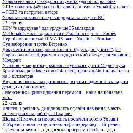
Українська авіація завдала потужних ударів по росіянах
США надають $450 млн військової допомоги Україні, у пакеті
– РСЗВ та патрульні катери
Україна отримала статус кандидата на вступ в ЄС
23 червня
НБУ “надрукував” для уряду ще 35 мільярдів
McDonald’s може відкритися в Україні в серпні – Forbes
Перші американські HIMARS вже в Україні – Резніков
Суд заборонив партію Вітренко
Документи про завершення освіти будуть доступні в “Дії”
Європарламент підтримав кандидатський статус для України і
Молдови
У Львові у закритому режимі готуються судити Медведчука
Британська розвідка: сили РФ просунулися в бік Лисичанська
на 5 кілометрів
Влучання блискавки, утоплення, втрата свідомості: як надати
домедичну допомогу
Зеленський: Пришвидшення перемоги – наша національна
мета
22 червня
Вчителі з регіонів, де відновлять офлайн-навчання, мають
повернутися на роботу – Шкарлет
Шольц: Німеччина продовжить постачати зброю Україні
В Україні повністю зупинено нафтопереробку – Вітренко
Туреччина заявила, що досягла прогресу з Росією щодо