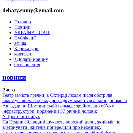
debaty.sumy@gmail.com
Головна
Новини
УКРАЇНА І СВІТ
Публікації
афіша
Карикатури
контакти
+
Додати новину
Оголошення
новини
Вчора
Театр замість гречки: в Охтирці людям після обстрілів
влаштували «акторську розрядку» замість реальної допомоги
Авіаудар по Шосткинській громаді: зруйновано об’єкт
інфраструктури, поранений 57-річний чоловік
У Тростянці вибух
На Недригайлівщині шукають ворожий дрон, який міг не
здетонувати: жителів попередили про небезпеку
По 5 тисяч гривень до першого класу: Пенсійний фонд