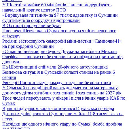
У Шостці за майже 60 мільйонів гривень модернізують
навчальний корпус центру ПТО
«Вирішувала питання» за $7 тисяч: адвокатку із Сумщини
судитимуть за оборудку з відстрочками
В Охтирці пролунали вибухи
Проспект Шевченка в Сумах оговтується після чергового
авіаудару
Росіяни застосовують саморобні міни-пастки «Лампочка-Н»
на прикордонні Сумщини
«Страшно неймовірно було». Дружина загиблого Миколи
Олефіра — про життя без чоловіка та поїздки на цвинтар під
дронами
На Шосткинщині спіймали 20-річного автоугонщика
Безпекова ситуація в Сумській області станом на ранок 6
серпня
Увечері Шосткинську громаду атакували безпілотники
У Сумській громаді приймають документи на матеріальну
допомогу дітям загиблих захисників і захисниць на 2027 рік
Троє людей перебувають у лікарні після нічних ударів КАБ по
Сумах
Вранці під ударом ворога опинилася Глухівська громада
До трьох університетів Сум подали майже 11,8 тисячі заяв на
вступ
Наслідки ще одного нічного удару по Сумах: бомба пробила