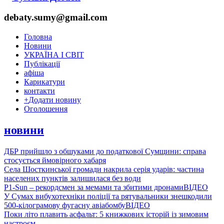
debaty.sumy@gmail.com
Головна
Новини
УКРАЇНА І СВІТ
Публікації
афіша
Карикатури
контакти
+
Додати новину
Оголошення
новини
ДБР прийшло з обшуками до податкової Сумщини: справа
стосується ймовірного хабаря
Села Шосткинської громади накрила серія ударів: частина
населених пунктів залишилася без води
P1-Sun – рекордсмен за мемами та збитими дронами
ВІДЕО
У Сумах вибухотехніки поліції та рятувальники знешкодили
500-кілограмову фугасну авіабомбу
ВІДЕО
Поки літо плавить асфальт: 5 книжкових історій із зимовим
настроєм