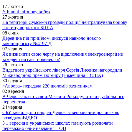
17 лютого
У Білопіллі знову вибух
27 жовтня
На території Сумської громади поліція нейтралізувала бойову
частину ворожого БПЛА
08 січня
Деревина під прицілом: дискусії навколо нового
законопроєкту №4197-Д
07 червня
Як визначити свою чергу на відключення електроенергії не
заходячи на сайт обленерго?
26 лютого
Видатного українського лікаря Сергія Лисенка нагородили
Міжнародною премією миру (Німеччина – США)
30 грудня
«Аврора» передала 220 шоломів захисникам
02 вересня
В Черкассах есть свои Месси и Роналду: итоги футбольного
первенства
24 червня
СБУ заявила, що нардеп Деркач завербований російською
розвідкою
ВІДЕО
З 1 вересня в українських школах планують розпочати
переважно очне навчання – ОП