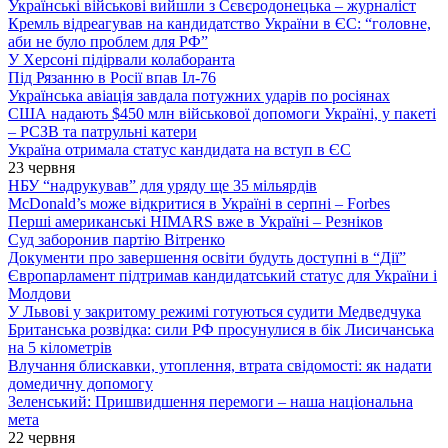
Українські військові вийшли з Сєвєродонецька – журналіст
Кремль відреагував на кандидатство України в ЄС: “головне,
аби не було проблем для РФ”
У Херсоні підірвали колаборанта
Під Рязанню в Росії впав Іл-76
Українська авіація завдала потужних ударів по росіянах
США надають $450 млн військової допомоги Україні, у пакеті
– РСЗВ та патрульні катери
Україна отримала статус кандидата на вступ в ЄС
23 червня
НБУ “надрукував” для уряду ще 35 мільярдів
McDonald’s може відкритися в Україні в серпні – Forbes
Перші американські HIMARS вже в Україні – Резніков
Суд заборонив партію Вітренко
Документи про завершення освіти будуть доступні в “Дії”
Європарламент підтримав кандидатський статус для України і
Молдови
У Львові у закритому режимі готуються судити Медведчука
Британська розвідка: сили РФ просунулися в бік Лисичанська
на 5 кілометрів
Влучання блискавки, утоплення, втрата свідомості: як надати
домедичну допомогу
Зеленський: Пришвидшення перемоги – наша національна
мета
22 червня