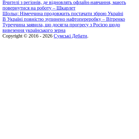
Вчителі з регіонів, де відновлять офлайн-навчання, мають
повернутися на роботу – Шкарлет
Шольц: Німеччина продовжить постачати зброю Україні
В Україні повністю зупинено нафтопереробку – Вітренко
Туреччина заявила, що досягла прогресу з Росією щодо
вивезення українського зерна
Copyright © 2016 - 2026
Сумські Дебати
.