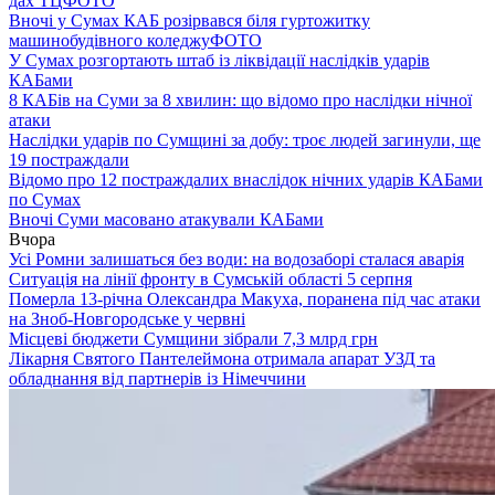
дах ТЦ
ФОТО
Вночі у Сумах КАБ розірвався біля гуртожитку
машинобудівного коледжу
ФОТО
У Сумах розгортають штаб із ліквідації наслідків ударів
КАБами
8 КАБів на Суми за 8 хвилин: що відомо про наслідки нічної
атаки
Наслідки ударів по Сумщині за добу: троє людей загинули, ще
19 постраждали
Відомо про 12 постраждалих внаслідок нічних ударів КАБами
по Сумах
Вночі Суми масовано атакували КАБами
Вчора
Усі Ромни залишаться без води: на водозаборі сталася аварія
Ситуація на лінії фронту в Сумській області 5 серпня
Померла 13-річна Олександра Макуха, поранена під час атаки
на Зноб-Новгородське у червні
Місцеві бюджети Сумщини зібрали 7,3 млрд грн
Лікарня Святого Пантелеймона отримала апарат УЗД та
обладнання від партнерів із Німеччини