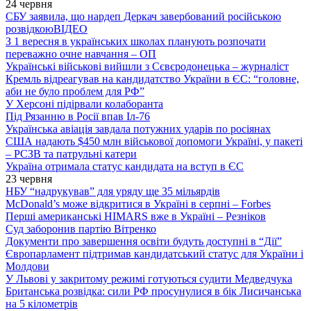
24 червня
СБУ заявила, що нардеп Деркач завербований російською
розвідкою
ВІДЕО
З 1 вересня в українських школах планують розпочати
переважно очне навчання – ОП
Українські військові вийшли з Сєвєродонецька – журналіст
Кремль відреагував на кандидатство України в ЄС: “головне,
аби не було проблем для РФ”
У Херсоні підірвали колаборанта
Під Рязанню в Росії впав Іл-76
Українська авіація завдала потужних ударів по росіянах
США надають $450 млн військової допомоги Україні, у пакеті
– РСЗВ та патрульні катери
Україна отримала статус кандидата на вступ в ЄС
23 червня
НБУ “надрукував” для уряду ще 35 мільярдів
McDonald’s може відкритися в Україні в серпні – Forbes
Перші американські HIMARS вже в Україні – Резніков
Суд заборонив партію Вітренко
Документи про завершення освіти будуть доступні в “Дії”
Європарламент підтримав кандидатський статус для України і
Молдови
У Львові у закритому режимі готуються судити Медведчука
Британська розвідка: сили РФ просунулися в бік Лисичанська
на 5 кілометрів