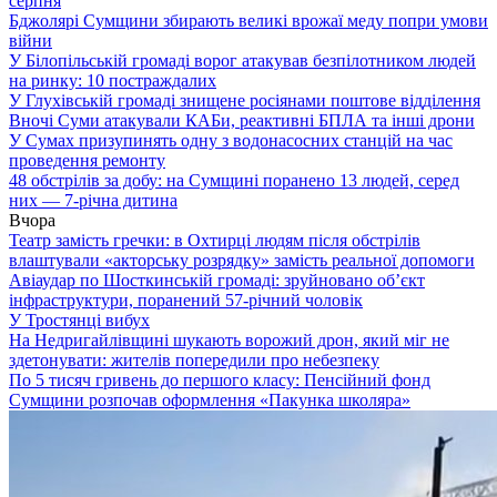
серпня
Бджолярі Сумщини збирають великі врожаї меду попри умови
війни
У Білопільській громаді ворог атакував безпілотником людей
на ринку: 10 постраждалих
У Глухівській громаді знищене росіянами поштове відділення
Вночі Суми атакували КАБи, реактивні БПЛА та інші дрони
У Сумах призупинять одну з водонасосних станцій на час
проведення ремонту
48 обстрілів за добу: на Сумщині поранено 13 людей, серед
них — 7-річна дитина
Вчора
Театр замість гречки: в Охтирці людям після обстрілів
влаштували «акторську розрядку» замість реальної допомоги
Авіаудар по Шосткинській громаді: зруйновано об’єкт
інфраструктури, поранений 57-річний чоловік
У Тростянці вибух
На Недригайлівщині шукають ворожий дрон, який міг не
здетонувати: жителів попередили про небезпеку
По 5 тисяч гривень до першого класу: Пенсійний фонд
Сумщини розпочав оформлення «Пакунка школяра»