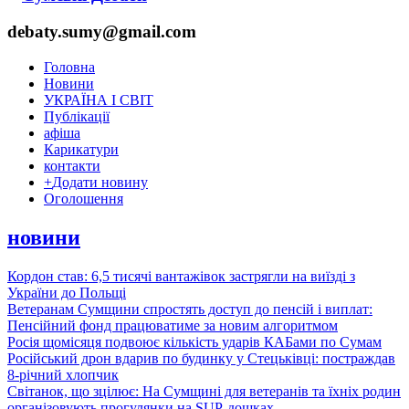
debaty.sumy@gmail.com
Головна
Новини
УКРАЇНА І СВІТ
Публікації
афіша
Карикатури
контакти
+
Додати новину
Оголошення
новини
Кордон став: 6,5 тисячі вантажівок застрягли на виїзді з
України до Польщі
Ветеранам Сумщини спростять доступ до пенсій і виплат:
Пенсійний фонд працюватиме за новим алгоритмом
Росія щомісяця подвоює кількість ударів КАБами по Сумам
Російський дрон вдарив по будинку у Стецьківці: постраждав
8-річний хлопчик
Світанок, що зцілює: На Сумщині для ветеранів та їхніх родин
організовують прогулянки на SUP-дошках