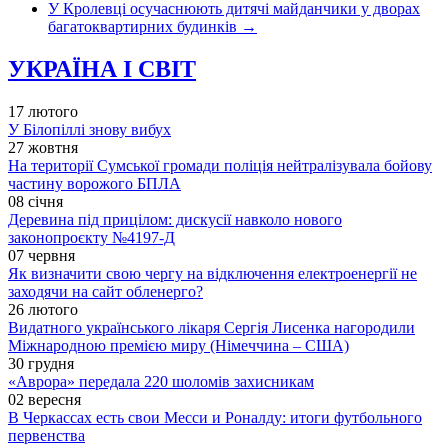
У Кролевці осучаснюють дитячі майданчики у дворах
багатоквартирних будинків
→
УКРАЇНА І СВІТ
17 лютого
У Білопіллі знову вибух
27 жовтня
На території Сумської громади поліція нейтралізувала бойову
частину ворожого БПЛА
08 січня
Деревина під прицілом: дискусії навколо нового
законопроєкту №4197-Д
07 червня
Як визначити свою чергу на відключення електроенергії не
заходячи на сайт обленерго?
26 лютого
Видатного українського лікаря Сергія Лисенка нагородили
Міжнародною премією миру (Німеччина – США)
30 грудня
«Аврора» передала 220 шоломів захисникам
02 вересня
В Черкассах есть свои Месси и Роналду: итоги футбольного
первенства