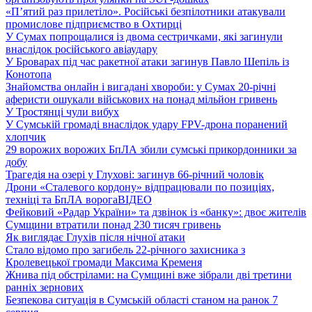
«П’ятий раз прилетіло». Російські безпілотники атакували
промислове підприємство в Охтирці
У Сумах попрощалися із двома сестричками, які загинули
внаслідок російського авіаудару
У Броварах під час ракетної атаки загинув Павло Шепіль із
Конотопа
Знайомства онлайн і вигадані хвороби: у Сумах 20-річні
аферисти ошукали військових на понад мільйон гривень
У Тростянці чули вибух
У Сумській громаді внаслідок удару FPV-дрона поранений
хлопчик
29 ворожих ворожих БпЛА збили сумські прикордонники за
добу
Трагедія на озері у Глухові: загинув 66-річний чоловік
Дрони «Сталевого кордону» відпрацювали по позиціях,
техніці та БпЛА ворога
ВІДЕО
Фейковий «Радар України» та дзвінок із «банку»: двоє жителів
Сумщини втратили понад 230 тисяч гривень
Як виглядає Глухів після нічної атаки
Стало відомо про загибель 22-річного захисника з
Кролевецької громади Максима Кременя
Жнива під обстрілами: на Сумщині вже зібрали дві третини
ранніх зернових
Безпекова ситуація в Сумській області станом на ранок 7