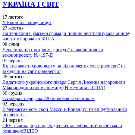
УКРАЇНА І СВІТ
17 лютого
У Білопіллі знову вибух
27 жовтня
На території Сумської громади поліція нейтралізувала бойову
частину ворожого БПЛА
08 січня
Деревина під прицілом: дискусії навколо нового
законопроєкту №4197-Д
07 червня
Як визначити свою чергу на відключення електроенергії не
заходячи на сайт обленерго?
26 лютого
Видатного українського лікаря Сергія Лисенка нагородили
Міжнародною премією миру (Німеччина – США)
30 грудня
«Аврора» передала 220 шоломів захисникам
02 вересня
В Черкассах есть свои Месси и Роналду: итоги футбольного
первенства
24 червня
СБУ заявила, що нардеп Деркач завербований російською
розвідкою
ВІДЕО