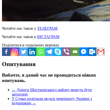
Читайте нас також у
ТЕЛЕГРАМ
Читайте нас також в
ІНСТАГРАМ
Поділитися в соціальних мережах
Опитування
Вибачте, в даний час не проводиться ніяких
опитувань.
←
Дороги Шосткинського району можуть бути
затоплені
У Сумах розіграли медалі чемпіонату України з
індорхокею
→