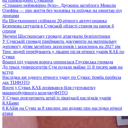
на прикордонні Сумщини
«Страшно неймовірно було». Дружина загиблого Миколи
Олефіра — про життя без чоловіка та поїздки на цвинтар під
дронами
На Шосткинщині спіймали 20-річного автоугонщика
Безпекова ситуація в Сумській області станом на ранок 6
серпня
Увечері Шосткинську громаду атакували безпілотники
У Сумській громаді приймають документи на матеріальну
допомогу дітям загиблих захисників і захисниць на 2027 рік
Троє людей перебувають у лікарні після нічних ударів КАБ по
Сумах
Вранці під ударом ворога опинилася Глухівська громада
До трьох університетів Сум подали майже 11,8 тисячі заяв на
вступ
Наслідки ще одного нічного удару по Сумах: бомба пробила
дах ТЦ
ФОТО
Вночі у Сумах КАБ розірвався біля гуртожитку
машинобудівного коледжу
ФОТО
У Сумах розгортають штаб із ліквідації наслідків ударів
КАБами
8 КАБів на Суми за 8 хвилин: що відомо про наслідки нічної
атаки