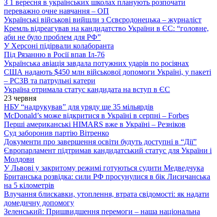
З 1 вересня в українських школах планують розпочати
переважно очне навчання – ОП
Українські військові вийшли з Сєвєродонецька – журналіст
Кремль відреагував на кандидатство України в ЄС: “головне,
аби не було проблем для РФ”
У Херсоні підірвали колаборанта
Під Рязанню в Росії впав Іл-76
Українська авіація завдала потужних ударів по росіянах
США надають $450 млн військової допомоги Україні, у пакеті
– РСЗВ та патрульні катери
Україна отримала статус кандидата на вступ в ЄС
23 червня
НБУ “надрукував” для уряду ще 35 мільярдів
McDonald’s може відкритися в Україні в серпні – Forbes
Перші американські HIMARS вже в Україні – Резніков
Суд заборонив партію Вітренко
Документи про завершення освіти будуть доступні в “Дії”
Європарламент підтримав кандидатський статус для України і
Молдови
У Львові у закритому режимі готуються судити Медведчука
Британська розвідка: сили РФ просунулися в бік Лисичанська
на 5 кілометрів
Влучання блискавки, утоплення, втрата свідомості: як надати
домедичну допомогу
Зеленський: Пришвидшення перемоги – наша національна