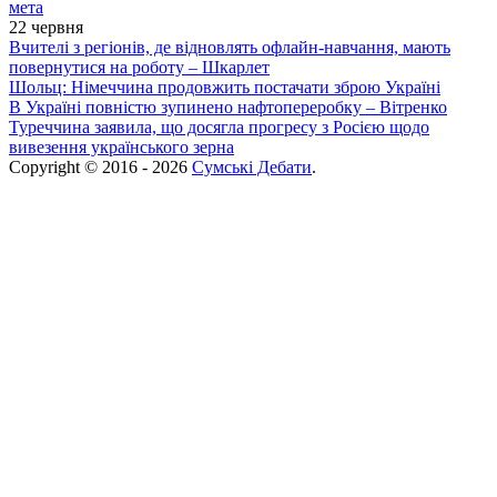
мета
22 червня
Вчителі з регіонів, де відновлять офлайн-навчання, мають
повернутися на роботу – Шкарлет
Шольц: Німеччина продовжить постачати зброю Україні
В Україні повністю зупинено нафтопереробку – Вітренко
Туреччина заявила, що досягла прогресу з Росією щодо
вивезення українського зерна
Copyright © 2016 - 2026
Сумські Дебати
.