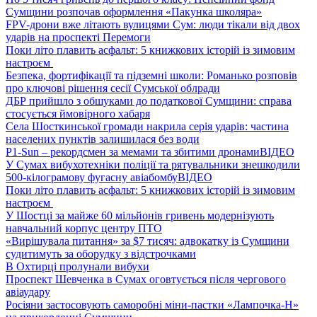
Сумщини розпочав оформлення «Пакунка школяра»
FPV-дрони вже літають вулицями Сум: люди тікали від двох
ударів на проспекті Перемоги
Поки літо плавить асфальт: 5 книжкових історій із зимовим
настроєм
Безпека, фортифікації та підземні школи: Романько розповів
про ключові рішення сесії Сумської облради
ДБР прийшло з обшуками до податкової Сумщини: справа
стосується ймовірного хабаря
Села Шосткинської громади накрила серія ударів: частина
населених пунктів залишилася без води
P1-Sun – рекордсмен за мемами та збитими дронами
ВІДЕО
У Сумах вибухотехніки поліції та рятувальники знешкодили
500-кілограмову фугасну авіабомбу
ВІДЕО
Поки літо плавить асфальт: 5 книжкових історій із зимовим
настроєм
У Шостці за майже 60 мільйонів гривень модернізують
навчальний корпус центру ПТО
«Вирішувала питання» за $7 тисяч: адвокатку із Сумщини
судитимуть за оборудку з відстрочками
В Охтирці пролунали вибухи
Проспект Шевченка в Сумах оговтується після чергового
авіаудару
Росіяни застосовують саморобні міни-пастки «Лампочка-Н»