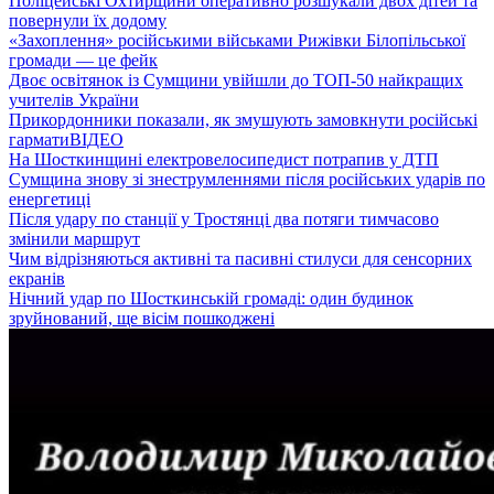
Поліцейські Охтирщини оперативно розшукали двох дітей та
повернули їх додому
«Захоплення» російськими військами Рижівки Білопільської
громади — це фейк
Двоє освітянок із Сумщини увійшли до ТОП-50 найкращих
учителів України
Прикордонники показали, як змушують замовкнути російські
гармати
ВІДЕО
На Шосткинщині електровелосипедист потрапив у ДТП
Сумщина знову зі знеструмленнями після російських ударів по
енергетиці
Після удару по станції у Тростянці два потяги тимчасово
змінили маршрут
Чим відрізняються активні та пасивні стилуси для сенсорних
екранів
Нічний удар по Шосткинській громаді: один будинок
зруйнований, ще вісім пошкоджені