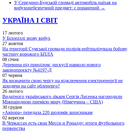
У Середино-Будській громаді автомобіль наїхав на
вибухонебезпечний предмет: є поранений
→
УКРАЇНА І СВІТ
17 лютого
У Білопіллі знову вибух
27 жовтня
На території Сумської громади поліція нейтралізувала бойову
частину ворожого БПЛА
08 січня
Деревина під прицілом: дискусії навколо нового
законопроєкту №4197-Д
07 червня
Як визначити свою чергу на відключення електроенергії не
заходячи на сайт обленерго?
26 лютого
Видатного українського лікаря Сергія Лисенка нагородили
Міжнародною премією миру (Німеччина – США)
30 грудня
«Аврора» передала 220 шоломів захисникам
02 вересня
В Черкассах есть свои Месси и Роналду: итоги футбольного
первенства