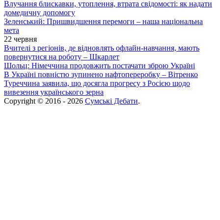
Влучання блискавки, утоплення, втрата свідомості: як надати
домедичну допомогу
Зеленський: Пришвидшення перемоги – наша національна
мета
22 червня
Вчителі з регіонів, де відновлять офлайн-навчання, мають
повернутися на роботу – Шкарлет
Шольц: Німеччина продовжить постачати зброю Україні
В Україні повністю зупинено нафтопереробку – Вітренко
Туреччина заявила, що досягла прогресу з Росією щодо
вивезення українського зерна
Copyright © 2016 - 2026
Сумські Дебати
.