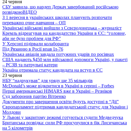
24 червня
СБУ заявила, що нардеп Деркач завербований російською
розвідкою
ВІДЕО
З 1 вересня в українських школах планують розпочати
переважно очне навчання – ОП
Українські військові вийшли з Сєвєродонецька – журналіст
Кремль відреагував на кандидатство України в ЄС: “головне,
аби не було проблем для РФ”
У Херсоні підірвали колаборанта
Під Рязанню в Росії впав Іл-76
Українська авіація завдала потужних ударів по росіянах
США надають $450 млн військової допомоги Україні, у пакеті
– РСЗВ та патрульні катери
Україна отримала статус кандидата на вступ в ЄС
23 червня
НБУ “надрукував” для уряду ще 35 мільярдів
McDonald’s може відкритися в Україні в серпні – Forbes
Перші американські HIMARS вже в Україні – Резніков
Суд заборонив партію Вітренко
Документи про завершення освіти будуть доступні в “Дії”
Європарламент підтримав кандидатський статус для України і
Молдови
У Львові у закритому режимі готуються судити Медведчука
Британська розвідка: сили РФ просунулися в бік Лисичанська
на 5 кілометрів