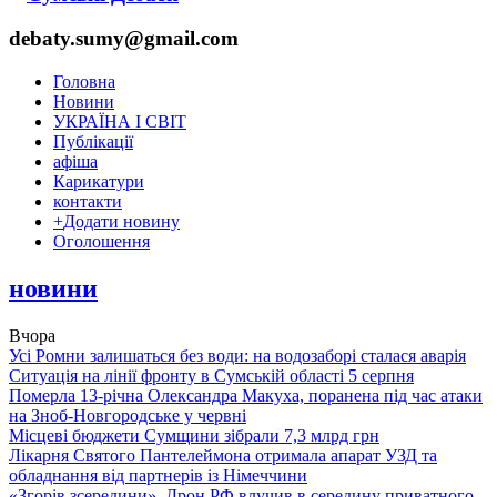
debaty.sumy@gmail.com
Головна
Новини
УКРАЇНА І СВІТ
Публікації
афіша
Карикатури
контакти
+
Додати новину
Оголошення
новини
Вчора
Усі Ромни залишаться без води: на водозаборі сталася аварія
Ситуація на лінії фронту в Сумській області 5 серпня
Померла 13-річна Олександра Макуха, поранена під час атаки
на Зноб-Новгородське у червні
Місцеві бюджети Сумщини зібрали 7,3 млрд грн
Лікарня Святого Пантелеймона отримала апарат УЗД та
обладнання від партнерів із Німеччини
«Згорів зсередини». Дрон РФ влучив в середину приватного