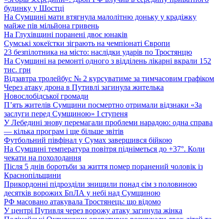
будинку у Шостці
На Сумщині мати втягнула малолітню доньку у крадіжку
майже пів мільйона гривень
На Глухівщині поранені двоє юнаків
Сумські хокеїстки зіграють на чемпіонаті Європи
23 безпілотника на місто: наслідки ударів по Тростянцю
На Сумщині на ремонті одного з відділень лікарні вкрали 152
тис. грн
Відзавтра тролейбус № 2 курсуватиме за тимчасовим графіком
Через атаку дрона в Путивлі загинула жителька
Новослобідської громади
П’ять жителів Сумщини посмертно отримали відзнаки «За
заслуги перед Сумщиною» І ступеня
У Лебедині знову перемагали проблеми нарадою: одна справа
— кілька програм і ще більше звітів
Футбольний півфінал у Сумах завершився бійкою
На Сумщині температура повітря підніметься до +37°. Коли
чекати на похолодання
Після 5 днів боротьби за життя помер поранений чоловік із
Краснопільщини
Прикордонні підрозділи знищили понад сім з половиною
десятків ворожих БпЛА у небі над Сумщиною
РФ масовано атакувала Тростянець: що відомо
У центрі Путивля через ворожу атаку загинула жінка