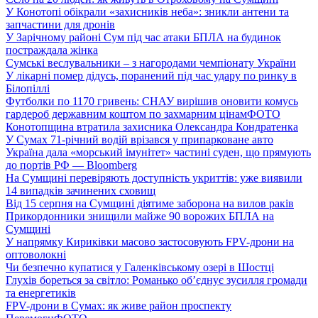
У Конотопі обікрали «захисників неба»: зникли антени та
запчастини для дронів
У Зарічному районі Сум під час атаки БПЛА на будинок
постраждала жінка
Сумські веслувальники – з нагородами чемпіонату України
У лікарні помер дідусь, поранений під час удару по ринку в
Білопіллі
Футболки по 1170 гривень: СНАУ вирішив оновити комусь
гардероб державним коштом по захмарним цінам
ФОТО
Конотопщина втратила захисника Олександра Кондратенка
У Сумах 71-річний водій врізався у припарковане авто
Україна дала «морський імунітет» частині суден, що прямують
до портів РФ — Bloomberg
На Сумщині перевіряють доступність укриттів: уже виявили
14 випадків зачинених сховищ
Від 15 серпня на Сумщині діятиме заборона на вилов раків
Прикордонники знищили майже 90 ворожих БПЛА на
Сумщині
У напрямку Кириківки масово застосовують FPV-дрони на
оптоволокні
Чи безпечно купатися у Галенківському озері в Шостці
Глухів бореться за світло: Романько об’єднує зусилля громади
та енергетиків
FPV-дрони в Сумах: як живе район проспекту