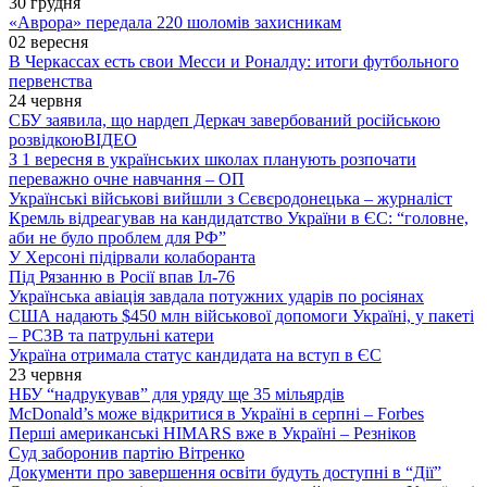
30 грудня
«Аврора» передала 220 шоломів захисникам
02 вересня
В Черкассах есть свои Месси и Роналду: итоги футбольного
первенства
24 червня
СБУ заявила, що нардеп Деркач завербований російською
розвідкою
ВІДЕО
З 1 вересня в українських школах планують розпочати
переважно очне навчання – ОП
Українські військові вийшли з Сєвєродонецька – журналіст
Кремль відреагував на кандидатство України в ЄС: “головне,
аби не було проблем для РФ”
У Херсоні підірвали колаборанта
Під Рязанню в Росії впав Іл-76
Українська авіація завдала потужних ударів по росіянах
США надають $450 млн військової допомоги Україні, у пакеті
– РСЗВ та патрульні катери
Україна отримала статус кандидата на вступ в ЄС
23 червня
НБУ “надрукував” для уряду ще 35 мільярдів
McDonald’s може відкритися в Україні в серпні – Forbes
Перші американські HIMARS вже в Україні – Резніков
Суд заборонив партію Вітренко
Документи про завершення освіти будуть доступні в “Дії”