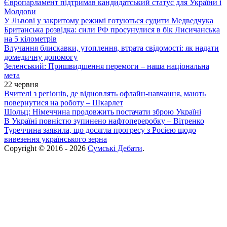
Європарламент підтримав кандидатський статус для України і
Молдови
У Львові у закритому режимі готуються судити Медведчука
Британська розвідка: сили РФ просунулися в бік Лисичанська
на 5 кілометрів
Влучання блискавки, утоплення, втрата свідомості: як надати
домедичну допомогу
Зеленський: Пришвидшення перемоги – наша національна
мета
22 червня
Вчителі з регіонів, де відновлять офлайн-навчання, мають
повернутися на роботу – Шкарлет
Шольц: Німеччина продовжить постачати зброю Україні
В Україні повністю зупинено нафтопереробку – Вітренко
Туреччина заявила, що досягла прогресу з Росією щодо
вивезення українського зерна
Copyright © 2016 - 2026
Сумські Дебати
.