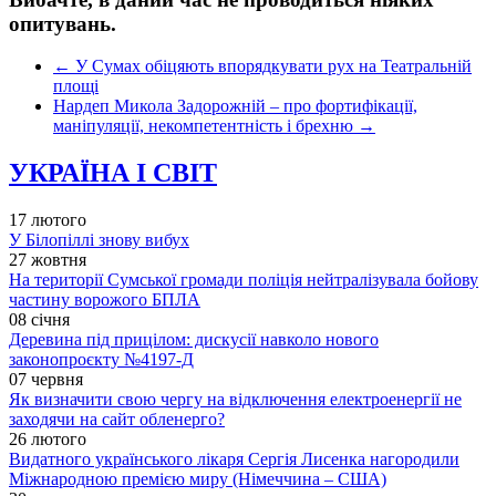
опитувань.
←
У Сумах обіцяють впорядкувати рух на Театральній
площі
Нардеп Микола Задорожній – про фортифікації,
маніпуляції, некомпетентність і брехню
→
УКРАЇНА І СВІТ
17 лютого
У Білопіллі знову вибух
27 жовтня
На території Сумської громади поліція нейтралізувала бойову
частину ворожого БПЛА
08 січня
Деревина під прицілом: дискусії навколо нового
законопроєкту №4197-Д
07 червня
Як визначити свою чергу на відключення електроенергії не
заходячи на сайт обленерго?
26 лютого
Видатного українського лікаря Сергія Лисенка нагородили
Міжнародною премією миру (Німеччина – США)