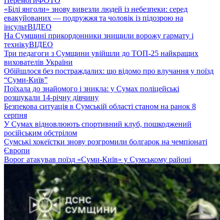
Перемоги
ФОТО
«Білі янголи» знову вивезли людей із небезпеки: серед
евакуйованих — подружжя та чоловік із підозрою на
інсульт
ВІДЕО
На Сумщині прикордонники знищили ворожу гармату і
техніку
ВІДЕО
Три педагоги з Сумщини увійшли до ТОП-25 найкращих
вихователів України
Обійшлося без постраждалих: що відомо про влучання у поїзд
“Суми-Київ”
Поїхала до знайомого і зникла: у Сумах поліцейські
розшукали 14-річну дівчину
Безпекова ситуація в Сумській області станом на ранок 8
серпня
У Сумах відновлюють спортивний клуб, пошкоджений
російським обстрілом
Сумські хокеїстки знову розгромили болгарок на чемпіонаті
Європи
Ворог атакував поїзд «Суми-Київ» у Сумському районі