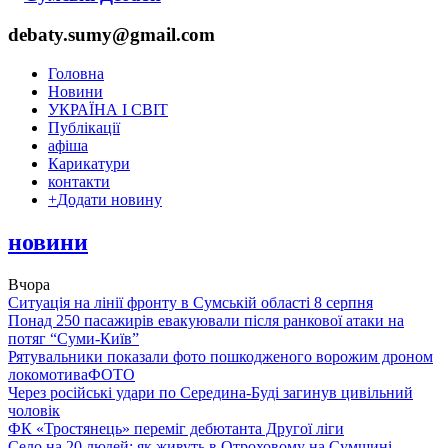
debaty.sumy@gmail.com
Головна
Новини
УКРАЇНА І СВІТ
Публікації
афіша
Карикатури
контакти
+
Додати новину
новини
Вчора
Ситуація на лінії фронту в Сумській області 8 серпня
Понад 250 пасажирів евакуювали після ранкової атаки на
потяг “Суми-Київ”
Рятувальники показали фото пошкодженого ворожим дроном
локомотива
ФОТО
Через російські удари по Середина-Буді загинув цивільний
чоловік
ФК «Тростянець» переміг дебютанта Другої ліги
Село на 20 людей: як живуть в Отроховому на Сумщині