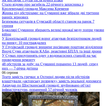
Як виглядає Глухів після нічної атаки
Стало відомо про загибель 22-річного захисника з
Кролевецької громади Максима Кременя
Жнива під обстрілами: на Сумщині вже зібрали дві третини
ранніх зернових
Безпекова ситуація в Сумській області станом на ранок 7
серпня
Бджолярі Сумщини збирають великі врожаї меду попри умови
війни
У Білопільській громаді ворог атакував безпілотником людей
на ринку: 10 постраждалих
У Глухівській громаді знищене росіянами поштове відділення
Вночі Суми атакували КАБи, реактивні БПЛА та інші дрони
У Сумах призупинять одну з водонасосних станцій на час
проведення ремонту
48 обстрілів за добу: на Сумщині поранено 13 людей, серед
них — 7-річна дитина
06 серпня
Театр замість гречки: в Охтирці людям після обстрілів
влаштували «акторську розрядку» замість реальної допомоги
Авіаудар по Шосткинській громаді: зруйновано об’єкт
інфраструктури, поранений 57-річний чоловік