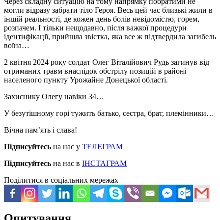
Через складну ситуацію на тому напрямку побратими не
могли відразу забрати тіло Героя. Весь цей час близькі жили в
іншій реальності, де кожен день болів невідомістю, горем,
розпачем. І тільки нещодавно, після важкої процедури
ідентифікації, прийшла звістка, яка все ж підтвердила загибель
воїна…
2 квітня 2024 року солдат Олег Віталійович Рудь загинув від
отриманих травм внаслідок обстрілу позицій в районі
населеного пункту Урожайне Донецької області.
Захиснику Олегу навіки 34…
У безутішному горі тужить батько, сестра, брат, племінники…
Вічна пам’ять і слава!
Підписуйтесь
на нас у
ТЕЛЕГРАМ
Підписуйтесь
на нас в
ІНСТАГРАМ
Поділитися в соціальних мережах
Опитування