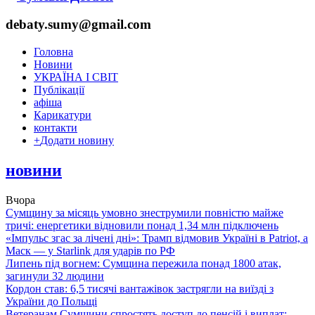
debaty.sumy@gmail.com
Головна
Новини
УКРАЇНА І СВІТ
Публікації
афіша
Карикатури
контакти
+
Додати новину
новини
Вчора
Сумщину за місяць умовно знеструмили повністю майже
тричі: енергетики відновили понад 1,34 млн підключень
«Імпульс згас за лічені дні»: Трамп відмовив Україні в Patriot, а
Маск — у Starlink для ударів по РФ
Липень під вогнем: Сумщина пережила понад 1800 атак,
загинули 32 людини
Кордон став: 6,5 тисячі вантажівок застрягли на виїзді з
України до Польщі
Ветеранам Сумщини спростять доступ до пенсій і виплат: