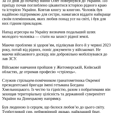
За 10 днів до початку війни Олег повернувся до України. По
приїзду почав поглиблено цікавитися історією рідного краю
та історією України. Ковтав книгу за книгою. Чоловік був
надійною підтримкою для сестри, намагався віддати найкраще
своїм племінникам, яких любив понад усе на світі, і був для
них гідним прикладом.
Напад агресора на Україну визначив подальший шлях
молодого чоловіка — стати на захист рідної землі.
Маючи проблеми зі здоров’ям, підлікував його й у червні 2023
року, потай від рідних, поніс документи у військомат. Не
маючи військового досвіду, він добровільно мобілізувався до
лав ЗСУ.
Військове навчання пройшов у Житомирській, Київській
областях, де отримав професію «стрілець».
Служив стрільцем-помічником гранатометника Окремої
президентської бригади імені гетьмана Богдана
Хмельницького. Із честю та гідністю, разом з побратимами він
захищав територіальну цілісність та державний суверенітет
України на Донецькому напрямку.
Був людиною із серцем, що билося любов’ю до цього світу.
Турботливий син, неймовірний дядько, найкращий брат,