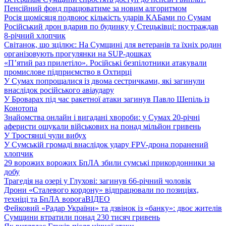
Пенсійний фонд працюватиме за новим алгоритмом
Росія щомісяця подвоює кількість ударів КАБами по Сумам
Російський дрон вдарив по будинку у Стецьківці: постраждав
8-річний хлопчик
Світанок, що зцілює: На Сумщині для ветеранів та їхніх родин
організовують прогулянки на SUP-дошках
«П’ятий раз прилетіло». Російські безпілотники атакували
промислове підприємство в Охтирці
У Сумах попрощалися із двома сестричками, які загинули
внаслідок російського авіаудару
У Броварах під час ракетної атаки загинув Павло Шепіль із
Конотопа
Знайомства онлайн і вигадані хвороби: у Сумах 20-річні
аферисти ошукали військових на понад мільйон гривень
У Тростянці чули вибух
У Сумській громаді внаслідок удару FPV-дрона поранений
хлопчик
29 ворожих ворожих БпЛА збили сумські прикордонники за
добу
Трагедія на озері у Глухові: загинув 66-річний чоловік
Дрони «Сталевого кордону» відпрацювали по позиціях,
техніці та БпЛА ворога
ВІДЕО
Фейковий «Радар України» та дзвінок із «банку»: двоє жителів
Сумщини втратили понад 230 тисяч гривень