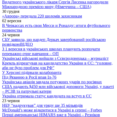
Видатного українського лікаря Сергія Лисенка нагородили
Міжнародною премією миру (Німеччина – США)
30 грудня
«Аврора» передала 220 шоломів захисникам
02 вересня
В Черкассах есть свои Месси и Роналду: итоги футбольного
первенства
24 червня
СБУ заявила, що нардеп Деркач завербований російською
розвідкою
ВІДЕО
З 1 вересня в українських школах планують розпочати
переважно очне навчання – ОП
Українські військові вийшли з Сєвєродонецька – журналіст
Кремль відреагував на кандидатство України в ЄС: “головне,
аби не було проблем для РФ”
У Херсоні підірвали колаборанта
Під Рязанню в Росії впав Іл-76
Українська авіація завдала потужних ударів по росіянах
США надають $450 млн військової допомоги Україні, у пакеті
– РСЗВ та патрульні катери
Україна отримала статус кандидата на вступ в ЄС
23 червня
НБУ “надрукував” для уряду ще 35 мільярдів
McDonald’s може відкритися в Україні в серпні – Forbes
Перші американські HIMARS вже в Україні – Резніков