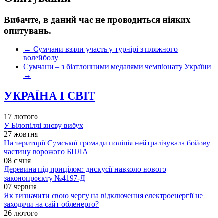
Вибачте, в даний час не проводиться ніяких
опитувань.
←
Сумчани взяли участь у турнірі з пляжного
волейболу
Сумчани – з біатлонними медалями чемпіонату України
→
УКРАЇНА І СВІТ
17 лютого
У Білопіллі знову вибух
27 жовтня
На території Сумської громади поліція нейтралізувала бойову
частину ворожого БПЛА
08 січня
Деревина під прицілом: дискусії навколо нового
законопроєкту №4197-Д
07 червня
Як визначити свою чергу на відключення електроенергії не
заходячи на сайт обленерго?
26 лютого