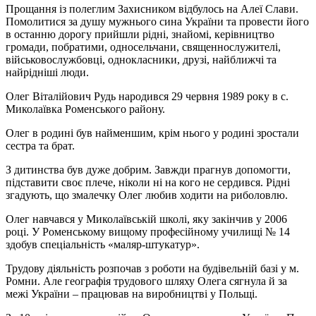
Прощання із полеглим Захисником відбулось на Алеї Слави.
Помолитися за душу мужнього сина України та провести його
в останню дорогу прийшли рідні, знайомі, керівництво
громади, побратими, односельчани, священнослужителі,
військовослужбовці, однокласники, друзі, найближчі та
найрідніші люди.
Олег Віталійович Рудь народився 29 червня 1989 року в с.
Миколаївка Роменського району.
Олег в родині був найменшим, крім нього у родині зростали
сестра та брат.
З дитинства був дуже добрим. Завжди прагнув допомогти,
підставити своє плече, ніколи ні на кого не сердився. Рідні
згадують, що змалечку Олег любив ходити на риболовлю.
Олег навчався у Миколаївській школі, яку закінчив у 2006
році. У Роменському вищому професійному училищі № 14
здобув спеціальність «маляр-штукатур».
Трудову діяльність розпочав з роботи на будівельній базі у м.
Ромни. Але географія трудового шляху Олега сягнула й за
межі України – працював на виробництві у Польщі.