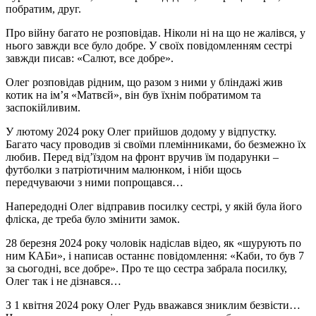
побратим, друг.
Про війну багато не розповідав. Ніколи ні на що не жалівся, у
нього завжди все було добре. У своїх повідомленням сестрі
завжди писав: «Салют, все добре».
Олег розповідав рідним, що разом з ними у бліндажі жив
котик на ім’я «Матвєй», він був їхнім побратимом та
заспокійливим.
У лютому 2024 року Олег прийшов додому у відпустку.
Багато часу проводив зі своїми племінниками, бо безмежно їх
любив. Перед від’їздом на фронт вручив їм подарунки –
футболки з патріотичним малюнком, і ніби щось
передчуваючи з ними попрощався…
Напередодні Олег відправив посилку сестрі, у якій була його
фліска, де треба було змінити замок.
28 березня 2024 року чоловік надіслав відео, як «шурують по
ним КАБи», і написав останнє повідомлення: «Каби, то був 7
за сьогодні, все добре». Про те що сестра забрала посилку,
Олег так і не дізнався…
З 1 квітня 2024 року Олег Рудь вважався зниклим безвісти…