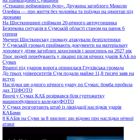
на прикордонні Сумщини
«Страшно неймовірно було». Дружина загиблого Миколи
Олефіра — про життя без чоловіка та поїздки на цвинтар під
дронами
На Шосткинщині спіймали 20-річного автоугонщика
Безпекова ситуація в Сумській області станом на ранок 6
серпня
Увечері Шосткинську громаду атакували безпілотники
У Сумській громаді приймають документи на матеріальну
допомогу дітям загиблих захисників і захисниць на 2027 рік
Троє людей перебувають у лікарні після нічних ударів КАБ по
Сумах
Вранці під ударом ворога опинилася Глухівська громада
До трьох університетів Сум подали майже 11,8 тисячі заяв на
вступ
Наслідки ще одного нічного удару по Сумах: бомба пробила
дах ТЦ
ФОТО
Вночі у Сумах КАБ розірвався біля гуртожитку
машинобудівного коледжу
ФОТО
У Сумах розгортають штаб із ліквідації наслідків ударів
КАБами
8 КАБів на Суми за 8 хвилин: що відомо про наслідки нічної
атаки