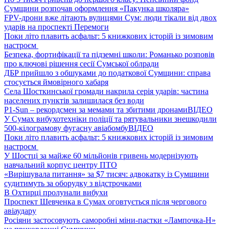
Сумщини розпочав оформлення «Пакунка школяра»
FPV-дрони вже літають вулицями Сум: люди тікали від двох
ударів на проспекті Перемоги
Поки літо плавить асфальт: 5 книжкових історій із зимовим
настроєм
Безпека, фортифікації та підземні школи: Романько розповів
про ключові рішення сесії Сумської облради
ДБР прийшло з обшуками до податкової Сумщини: справа
стосується ймовірного хабаря
Села Шосткинської громади накрила серія ударів: частина
населених пунктів залишилася без води
P1-Sun – рекордсмен за мемами та збитими дронами
ВІДЕО
У Сумах вибухотехніки поліції та рятувальники знешкодили
500-кілограмову фугасну авіабомбу
ВІДЕО
Поки літо плавить асфальт: 5 книжкових історій із зимовим
настроєм
У Шостці за майже 60 мільйонів гривень модернізують
навчальний корпус центру ПТО
«Вирішувала питання» за $7 тисяч: адвокатку із Сумщини
судитимуть за оборудку з відстрочками
В Охтирці пролунали вибухи
Проспект Шевченка в Сумах оговтується після чергового
авіаудару
Росіяни застосовують саморобні міни-пастки «Лампочка-Н»