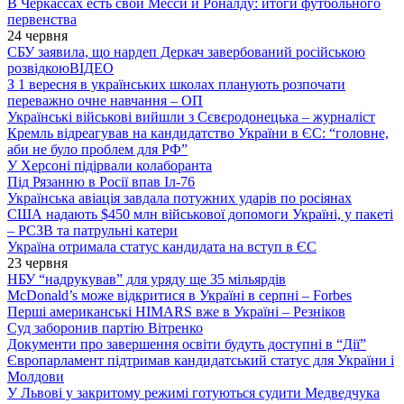
В Черкассах есть свои Месси и Роналду: итоги футбольного
первенства
24 червня
СБУ заявила, що нардеп Деркач завербований російською
розвідкою
ВІДЕО
З 1 вересня в українських школах планують розпочати
переважно очне навчання – ОП
Українські військові вийшли з Сєвєродонецька – журналіст
Кремль відреагував на кандидатство України в ЄС: “головне,
аби не було проблем для РФ”
У Херсоні підірвали колаборанта
Під Рязанню в Росії впав Іл-76
Українська авіація завдала потужних ударів по росіянах
США надають $450 млн військової допомоги Україні, у пакеті
– РСЗВ та патрульні катери
Україна отримала статус кандидата на вступ в ЄС
23 червня
НБУ “надрукував” для уряду ще 35 мільярдів
McDonald’s може відкритися в Україні в серпні – Forbes
Перші американські HIMARS вже в Україні – Резніков
Суд заборонив партію Вітренко
Документи про завершення освіти будуть доступні в “Дії”
Європарламент підтримав кандидатський статус для України і
Молдови
У Львові у закритому режимі готуються судити Медведчука