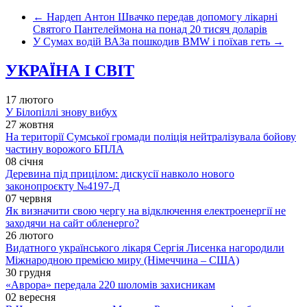
←
Нардеп Антон Швачко передав допомогу лікарні
Святого Пантелеймона на понад 20 тисяч доларів
У Сумах водій ВАЗа пошкодив BMW і поїхав геть
→
УКРАЇНА І СВІТ
17 лютого
У Білопіллі знову вибух
27 жовтня
На території Сумської громади поліція нейтралізувала бойову
частину ворожого БПЛА
08 січня
Деревина під прицілом: дискусії навколо нового
законопроєкту №4197-Д
07 червня
Як визначити свою чергу на відключення електроенергії не
заходячи на сайт обленерго?
26 лютого
Видатного українського лікаря Сергія Лисенка нагородили
Міжнародною премією миру (Німеччина – США)
30 грудня
«Аврора» передала 220 шоломів захисникам
02 вересня