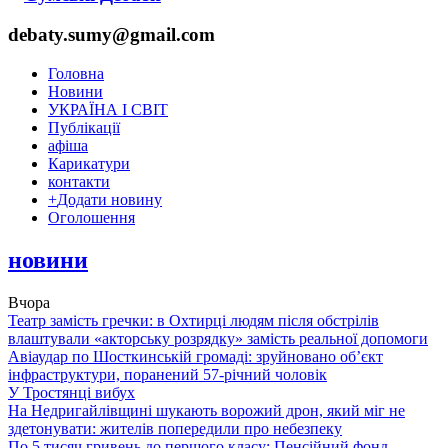
debaty.sumy@gmail.com
Головна
Новини
УКРАЇНА І СВІТ
Публікації
афіша
Карикатури
контакти
+
Додати новину
Оголошення
новини
Вчора
Театр замість гречки: в Охтирці людям після обстрілів
влаштували «акторську розрядку» замість реальної допомоги
Авіаудар по Шосткинській громаді: зруйновано об’єкт
інфраструктури, поранений 57-річний чоловік
У Тростянці вибух
На Недригайлівщині шукають ворожий дрон, який міг не
здетонувати: жителів попередили про небезпеку
По 5 тисяч гривень до першого класу: Пенсійний фонд