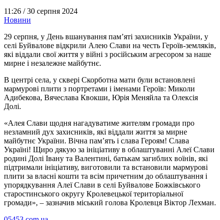
11:26 /
30 серпня 2024
Новини
29 серпня, у День вшанування пам’яті захисників України, у
селі Буйвалове відкрили Алею Слави на честь Героїв-земляків,
які віддали свої життя у війні з російським агресором за наше
мирне і незалежне майбутнє.
В центрі села, у сквері Скорботна мати були встановлені
мармурові плити з портретами і іменами Героїв: Миколи
Адибекова, Вячеслава Квокши, Юрія Меняйла та Олексія
Долі.
«Алея Слави щодня нагадуватиме жителям громади про
незламний дух захисників, які віддали життя за мирне
майбутнє України. Вічна пам’ять і слава Героям! Слава
Україні! Щиро дякую за ініціативу в облаштуванні Алеї Слави
родині Долі Івану та Валентині, батькам загиблих воїнів, які
підтримали ініціативу, виготовили та встановили мармурові
плити за власні кошти та всім причетним до облаштування і
упорядкування Алеї Слави в селі Буйвалове Божківського
старостинського округу Кролевецької територіальної
громади», – зазначив міський голова Кролевця Віктор Лехман.
05453.com.ua