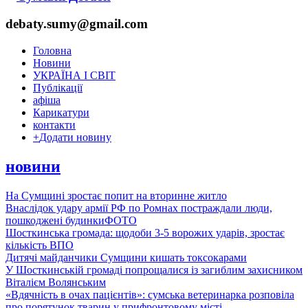
debaty.sumy@gmail.com
Головна
Новини
УКРАЇНА І СВІТ
Публікації
афіша
Карикатури
контакти
+
Додати новину
новини
На Сумщині зростає попит на вторинне житло
Внаслідок удару армії РФ по Ромнах постраждали люди,
пошкоджені будинки
ФОТО
Шосткинська громада: щодоби 3-5 ворожих ударів, зростає
кількість ВПО
Дитячі майданчики Сумщини кишать токсокарами
У Шосткинській громаді попрощалися із загиблим захисником
Віталієм Волянським
«Вдячність в очах пацієнтів»: сумська ветеринарка розповіла
про порятунок тварин у прифронтовому місті