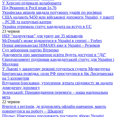
У Херсоні підірвали колаборанта
Під Рязанню в Росії впав Іл-76
Українська авіація завдала потужних ударів по росіянах
США надають $450 млн військової допомоги Україні, у пакеті
– РСЗВ та патрульні катери
Україна отримала статус кандидата на вступ в ЄС
23 червня
НБУ “надрукував” для уряду ще 35 мільярдів
McDonald’s може відкритися в Україні в серпні – Forbes
Перші американські HIMARS вже в Україні – Резніков
Суд заборонив партію Вітренко
Документи про завершення освіти будуть доступні в “Дії”
Європарламент підтримав кандидатський статус для України і
Молдови
У Львові у закритому режимі готуються судити Медведчука
Британська розвідка: сили РФ просунулися в бік Лисичанська
на 5 кілометрів
Влучання блискавки, утоплення, втрата свідомості: як надати
домедичну допомогу
Зеленський: Пришвидшення перемоги – наша національна
мета
22 червня
Вчителі з регіонів, де відновлять офлайн-навчання, мають
повернутися на роботу – Шкарлет
Шольц: Німеччина продовжить постачати зброю Україні