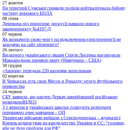
27 жовтня
На території Сумської громади поліція нейтралізувала бойову
частину ворожого БПЛА
08 січня
Деревина під прицілом: дискусії навколо нового
законопроєкту №4197-Д
07 червня
Як визначити свою чергу на відключення електроенергії не
заходячи на сайт обленерго?
26 лютого
Видатного українського лікаря Сергія Лисенка нагородили
Міжнародною премією миру (Німеччина – США)
30 грудня
«Аврора» передала 220 шоломів захисникам
02 вересня
В Черкассах есть свои Месси и Роналду: итоги футбольного
первенства
24 червня
СБУ заявила, що нардеп Деркач завербований російською
розвідкою
ВІДЕО
З 1 вересня в українських школах планують розпочати
переважно очне навчання – ОП
Українські військові вийшли з Сєвєродонецька – журналіст
Кремль відреагував на кандидатство України в ЄС: “головне,
аби не було проблем для РФ”