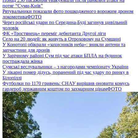
Понад 250 пасажирів евакуювали після ранкової атаки на
потяг “Суми-Київ”
Рятувальники показали фото пошкодженого ворожим дроном
локомотива
ФОТО
Через російські удари по Середина-Буді загинув цивільний
чоловік
ФК «Тростянець» переміг дебютанта Другої ліги
Село на 20 людей: як живуть в Отроховому на Сумщині
У Конотопі обікрали «захисників неба»: зникли антени та
запчастини для дронів
У Зарічному районі Сум під час атаки БПЛА на будинок
постраждала жінка
Сумські веслувальники – з нагородами чемпіонату України
У лікарні помер дідусь, поранений під час удару по ринку в
Білопіллі
Футболки по 1170 гривень: СНАУ вирішив оновити комусь
гардероб державним коштом по захмарним цінам
ФОТО