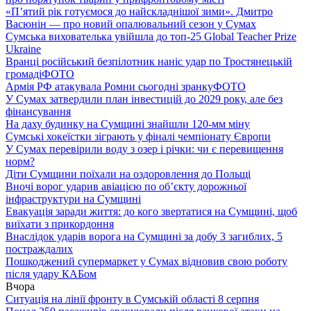
«П’ятий рік готуємося до найскладнішої зими». Дмитро
Васюнін — про новий опалювальний сезон у Сумах
Сумська вихователька увійшла до топ-25 Global Teacher Prize
Ukraine
Вранці російський безпілотник наніс удар по Тростянецькій
громаді
ФОТО
Армія РФ атакувала Ромни сьогодні зранку
ФОТО
У Сумах затвердили план інвестицій до 2029 року, але без
фінансування
На даху будинку на Сумщині знайшли 120-мм міну
Сумські хокеїстки зіграють у фіналі чемпіонату Європи
У Сумах перевірили воду з озер і річки: чи є перевищення
норм?
Діти Сумщини поїхали на оздоровлення до Польщі
Вночі ворог ударив авіацією по обʼєкту дорожньої
інфраструктури на Сумщині
Евакуація заради життя: до кого звертатися на Сумщині, щоб
виїхати з прикордоння
Внаслідок ударів ворога на Сумщині за добу 3 загиблих, 5
постраждалих
Пошкоджений супермаркет у Сумах відновив свою роботу
після удару КАБом
Вчора
Ситуація на лінії фронту в Сумській області 8 серпня