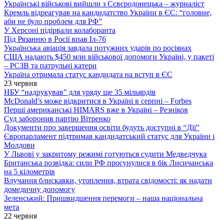
Українські військові вийшли з Сєвєродонецька – журналіст
Кремль відреагував на кандидатство України в ЄС: “головне,
аби не було проблем для РФ”
У Херсоні підірвали колаборанта
Під Рязанню в Росії впав Іл-76
Українська авіація завдала потужних ударів по росіянах
США надають $450 млн військової допомоги Україні, у пакеті
– РСЗВ та патрульні катери
Україна отримала статус кандидата на вступ в ЄС
23 червня
НБУ “надрукував” для уряду ще 35 мільярдів
McDonald’s може відкритися в Україні в серпні – Forbes
Перші американські HIMARS вже в Україні – Резніков
Суд заборонив партію Вітренко
Документи про завершення освіти будуть доступні в “Дії”
Європарламент підтримав кандидатський статус для України і
Молдови
У Львові у закритому режимі готуються судити Медведчука
Британська розвідка: сили РФ просунулися в бік Лисичанська
на 5 кілометрів
Влучання блискавки, утоплення, втрата свідомості: як надати
домедичну допомогу
Зеленський: Пришвидшення перемоги – наша національна
мета
22 червня