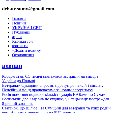
debaty.sumy@gmail.com
Головна
Новини
УКРАЇНА І СВІТ
Публікації
афіша
Карикатури
контакти
+
Додати новину
Оголошення
новини
Кордон став: 6,5 тисячі вантажівок застрягли на виїзді з
України до Польщі
Ветеранам Сумщини спростять доступ до пенсій і виплат:
Пенсійний фонд працюватиме за новим алгоритмом
Росія щомісяця подвоює кількість ударів КАБами по Сумам
Російський дрон вдарив по будинку у Стецьківці: постраждав
8-річний хлопчик
Світанок, що зцілює: На Сумщині для ветеранів та їхніх родин
організовують прогулянки на SUP-дошках