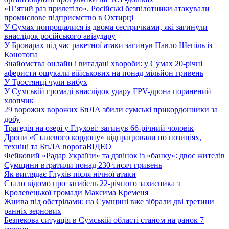
«П’ятий раз прилетіло». Російські безпілотники атакували
промислове підприємство в Охтирці
У Сумах попрощалися із двома сестричками, які загинули
внаслідок російського авіаудару
У Броварах під час ракетної атаки загинув Павло Шепіль із
Конотопа
Знайомства онлайн і вигадані хвороби: у Сумах 20-річні
аферисти ошукали військових на понад мільйон гривень
У Тростянці чули вибух
У Сумській громаді внаслідок удару FPV-дрона поранений
хлопчик
29 ворожих ворожих БпЛА збили сумські прикордонники за
добу
Трагедія на озері у Глухові: загинув 66-річний чоловік
Дрони «Сталевого кордону» відпрацювали по позиціях,
техніці та БпЛА ворога
ВІДЕО
Фейковий «Радар України» та дзвінок із «банку»: двоє жителів
Сумщини втратили понад 230 тисяч гривень
Як виглядає Глухів після нічної атаки
Стало відомо про загибель 22-річного захисника з
Кролевецької громади Максима Кременя
Жнива під обстрілами: на Сумщині вже зібрали дві третини
ранніх зернових
Безпекова ситуація в Сумській області станом на ранок 7