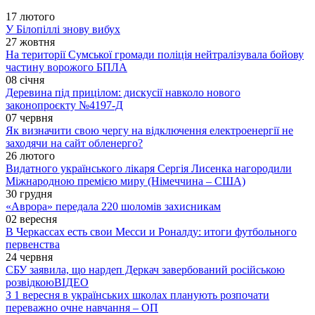
17 лютого
У Білопіллі знову вибух
27 жовтня
На території Сумської громади поліція нейтралізувала бойову
частину ворожого БПЛА
08 січня
Деревина під прицілом: дискусії навколо нового
законопроєкту №4197-Д
07 червня
Як визначити свою чергу на відключення електроенергії не
заходячи на сайт обленерго?
26 лютого
Видатного українського лікаря Сергія Лисенка нагородили
Міжнародною премією миру (Німеччина – США)
30 грудня
«Аврора» передала 220 шоломів захисникам
02 вересня
В Черкассах есть свои Месси и Роналду: итоги футбольного
первенства
24 червня
СБУ заявила, що нардеп Деркач завербований російською
розвідкою
ВІДЕО
З 1 вересня в українських школах планують розпочати
переважно очне навчання – ОП