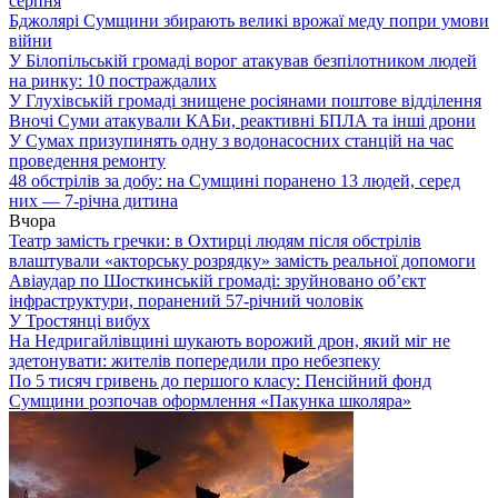
серпня
Бджолярі Сумщини збирають великі врожаї меду попри умови
війни
У Білопільській громаді ворог атакував безпілотником людей
на ринку: 10 постраждалих
У Глухівській громаді знищене росіянами поштове відділення
Вночі Суми атакували КАБи, реактивні БПЛА та інші дрони
У Сумах призупинять одну з водонасосних станцій на час
проведення ремонту
48 обстрілів за добу: на Сумщині поранено 13 людей, серед
них — 7-річна дитина
Вчора
Театр замість гречки: в Охтирці людям після обстрілів
влаштували «акторську розрядку» замість реальної допомоги
Авіаудар по Шосткинській громаді: зруйновано об’єкт
інфраструктури, поранений 57-річний чоловік
У Тростянці вибух
На Недригайлівщині шукають ворожий дрон, який міг не
здетонувати: жителів попередили про небезпеку
По 5 тисяч гривень до першого класу: Пенсійний фонд
Сумщини розпочав оформлення «Пакунка школяра»