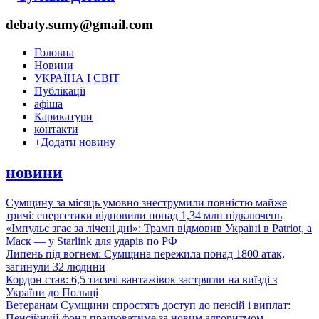
debaty.sumy@gmail.com
Головна
Новини
УКРАЇНА І СВІТ
Публікації
афіша
Карикатури
контакти
+
Додати новину
новини
Сумщину за місяць умовно знеструмили повністю майже
тричі: енергетики відновили понад 1,34 млн підключень
«Імпульс згас за лічені дні»: Трамп відмовив Україні в Patriot, а
Маск — у Starlink для ударів по РФ
Липень під вогнем: Сумщина пережила понад 1800 атак,
загинули 32 людини
Кордон став: 6,5 тисячі вантажівок застрягли на виїзді з
України до Польщі
Ветеранам Сумщини спростять доступ до пенсій і виплат:
Пенсійний фонд працюватиме за новим алгоритмом