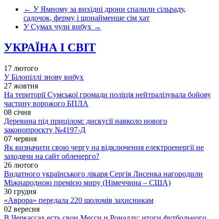
←
У Ямному за вихідні дрони спалили сільраду,
садочок, ферму і щонайменше сім хат
У Сумах чули вибух
→
УКРАЇНА І СВІТ
17 лютого
У Білопіллі знову вибух
27 жовтня
На території Сумської громади поліція нейтралізувала бойову
частину ворожого БПЛА
08 січня
Деревина під прицілом: дискусії навколо нового
законопроєкту №4197-Д
07 червня
Як визначити свою чергу на відключення електроенергії не
заходячи на сайт обленерго?
26 лютого
Видатного українського лікаря Сергія Лисенка нагородили
Міжнародною премією миру (Німеччина – США)
30 грудня
«Аврора» передала 220 шоломів захисникам
02 вересня
В Черкассах есть свои Месси и Роналду: итоги футбольного