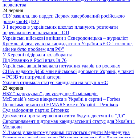
первенства
24 червня
СБУ заявила, що нардеп Деркач завербований російською
розвідкою
ВІДЕО
З 1 вересня в українських школах планують розпочати
переважно очне навчання – ОП
Українські військові вийшли з Сєвєродонецька – журналіст
Кремль відреагував на кандидатство України в ЄС: “головне,
аби не було проблем для РФ”
У Херсоні підірвали колаборанта
Під Рязанню в Росії впав Іл-76
Українська авіація завдала потужних ударів по росіянах
США надають $450 млн військової допомоги Україні, у пакеті
– РСЗВ та патрульні катери
Україна отримала статус кандидата на вступ в ЄС
23 червня
НБУ “надрукував” для уряду ще 35 мільярдів
McDonald’s може відкритися в Україні в серпні – Forbes
Перші американські HIMARS вже в Україні – Резніков
Суд заборонив партію Вітренко
Документи про завершення освіти будуть доступні в “Дії”
Європарламент підтримав кандидатський статус для України і
Молдови
У Львові у закритому режимі готуються судити Медведчука
Британська розвідка: сили РФ просунулися в бік Лисичанська