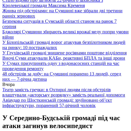
Стало відомо про загибель 22-річного захисника з
Кролевецької громади Максима Кременя
Жнива під обстрілами: на Сумщині вже зібрали дві третини
ранніх зернових
Безпекова ситуація в Сумській області станом на ранок 7
серпня
Бджолярі Сумщини збирають великі врожаї меду попри умови
війни
У Білопільській громаді ворог атакував безпілотником людей
на ринку: 10 постраждалих
У Глухівській громаді знищене росіянами поштове відділення
Вночі Суми атакували КАБи, реактивні БПЛА та інші дрони
У Сумах призупинять одну з водонасосних станцій на час
проведення ремонту
48 обстрілів за добу: на Сумщині поранено 13 людей, серед
них — 7-річна дитина
Вчора
Театр замість гречки: в Охтирці людям після обстрілів
влаштували «акторську розрядку» замість реальної допомоги
Авіаудар по Шосткинській громаді: зруйновано об’єкт
інфраструктури, поранений 57-річний чоловік
У Середино-Будській громаді під час
атаки загинув велосипедист