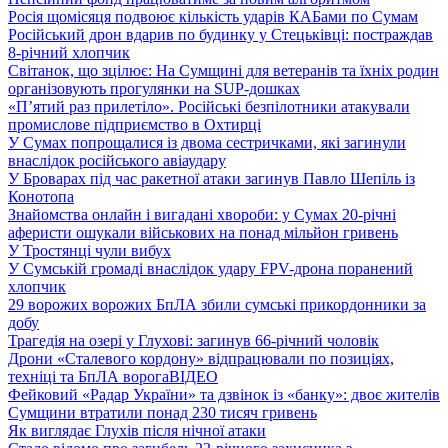
Росія щомісяця подвоює кількість ударів КАБами по Сумам
Російський дрон вдарив по будинку у Стецьківці: постраждав
8-річний хлопчик
Світанок, що зцілює: На Сумщині для ветеранів та їхніх родин
організовують прогулянки на SUP-дошках
«П’ятий раз прилетіло». Російські безпілотники атакували
промислове підприємство в Охтирці
У Сумах попрощалися із двома сестричками, які загинули
внаслідок російського авіаудару
У Броварах під час ракетної атаки загинув Павло Шепіль із
Конотопа
Знайомства онлайн і вигадані хвороби: у Сумах 20-річні
аферисти ошукали військових на понад мільйон гривень
У Тростянці чули вибух
У Сумській громаді внаслідок удару FPV-дрона поранений
хлопчик
29 ворожих ворожих БпЛА збили сумські прикордонники за
добу
Трагедія на озері у Глухові: загинув 66-річний чоловік
Дрони «Сталевого кордону» відпрацювали по позиціях,
техніці та БпЛА ворога
ВІДЕО
Фейковий «Радар України» та дзвінок із «банку»: двоє жителів
Сумщини втратили понад 230 тисяч гривень
Як виглядає Глухів після нічної атаки