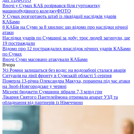
дах ТЦ
ФОТО
Вночі у Сумах КАБ розірвався біля гуртожитку
машинобудівного коледжу
ФОТО
У Сумах розгортають штаб із ліквідації наслідків ударів
КАБами
8 КАБів на Суми за 8 хвилин: що відомо про наслідки нічної
атаки
Наслідки ударів по Сумщині за добу: троє людей загинули, ще
19 постраждали
Відомо про 12 постраждалих внаслідок нічних ударів КАБами
по Сумах
Вночі Суми масовано атакували КАБами
Вчора
Усі Ромни залишаться без води: на водозаборі сталася аварія
Ситуація на лінії фронту в Сумській області 5 серпня
Померла 13-річна Олександра Макуха, поранена під час атаки
на Зноб-Новгородське у червні
Місцеві бюджети Сумщини зібрали 7,3 млрд грн
Лікарня Святого Пантелеймона отримала апарат УЗД та
обладнання від партнерів із Німеччини