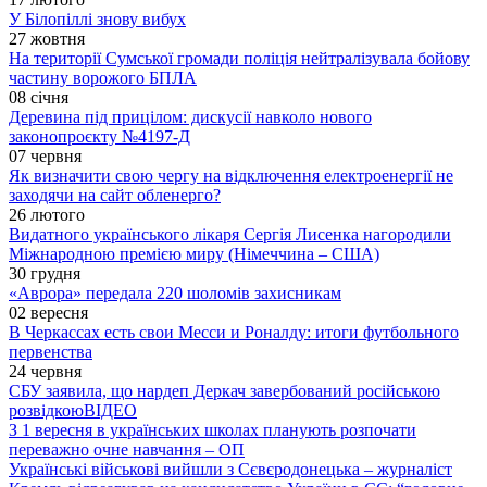
У Білопіллі знову вибух
27 жовтня
На території Сумської громади поліція нейтралізувала бойову
частину ворожого БПЛА
08 січня
Деревина під прицілом: дискусії навколо нового
законопроєкту №4197-Д
07 червня
Як визначити свою чергу на відключення електроенергії не
заходячи на сайт обленерго?
26 лютого
Видатного українського лікаря Сергія Лисенка нагородили
Міжнародною премією миру (Німеччина – США)
30 грудня
«Аврора» передала 220 шоломів захисникам
02 вересня
В Черкассах есть свои Месси и Роналду: итоги футбольного
первенства
24 червня
СБУ заявила, що нардеп Деркач завербований російською
розвідкою
ВІДЕО
З 1 вересня в українських школах планують розпочати
переважно очне навчання – ОП
Українські військові вийшли з Сєвєродонецька – журналіст