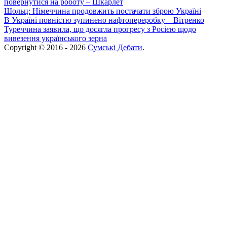
повернутися на роботу – Шкарлет
Шольц: Німеччина продовжить постачати зброю Україні
В Україні повністю зупинено нафтопереробку – Вітренко
Туреччина заявила, що досягла прогресу з Росією щодо
вивезення українського зерна
Copyright © 2016 - 2026
Сумські Дебати
.