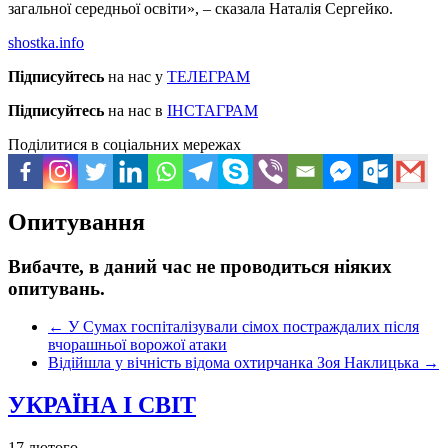
загальної середньої освіти», – сказала Наталія Сергейко.
shostka.info
Підписуйтесь
на нас у
ТЕЛЕГРАМ
Підписуйтесь
на нас в
ІНСТАГРАМ
Поділитися в соціальних мережах
Опитування
Вибачте, в даний час не проводиться ніяких
опитувань.
←
У Сумах госпіталізували сімох постраждалих після
вчорашньої ворожої атаки
Відійшла у вічність відома охтирчанка Зоя Наклицька
→
УКРАЇНА І СВІТ
17 лютого