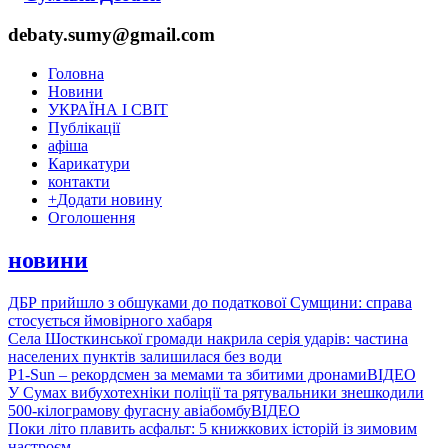
debaty.sumy@gmail.com
Головна
Новини
УКРАЇНА І СВІТ
Публікації
афіша
Карикатури
контакти
+
Додати новину
Оголошення
новини
ДБР прийшло з обшуками до податкової Сумщини: справа
стосується ймовірного хабаря
Села Шосткинської громади накрила серія ударів: частина
населених пунктів залишилася без води
P1-Sun – рекордсмен за мемами та збитими дронами
ВІДЕО
У Сумах вибухотехніки поліції та рятувальники знешкодили
500-кілограмову фугасну авіабомбу
ВІДЕО
Поки літо плавить асфальт: 5 книжкових історій із зимовим
настроєм