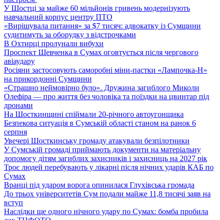
У Шостці за майже 60 мільйонів гривень модернізують
навчальний корпус центру ПТО
«Вирішувала питання» за $7 тисяч: адвокатку із Сумщини
судитимуть за оборудку з відстрочками
В Охтирці пролунали вибухи
Проспект Шевченка в Сумах оговтується після чергового
авіаудару
Росіяни застосовують саморобні міни-пастки «Лампочка-Н»
на прикордонні Сумщини
«Страшно неймовірно було». Дружина загиблого Миколи
Олефіра — про життя без чоловіка та поїздки на цвинтар під
дронами
На Шосткинщині спіймали 20-річного автоугонщика
Безпекова ситуація в Сумській області станом на ранок 6
серпня
Увечері Шосткинську громаду атакували безпілотники
У Сумській громаді приймають документи на матеріальну
допомогу дітям загиблих захисників і захисниць на 2027 рік
Троє людей перебувають у лікарні після нічних ударів КАБ по
Сумах
Вранці під ударом ворога опинилася Глухівська громада
До трьох університетів Сум подали майже 11,8 тисячі заяв на
вступ
Наслідки ще одного нічного удару по Сумах: бомба пробила