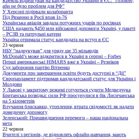
Кремль відреагував на кандидатство України в ЄС: “головне,
аби не було проблем для РФ”
У Херсоні підірвали колаборанта
Під Рязанню в Росії впав Іл-76
Українська авіація завдала потужних ударів по росіянах
США надають $450 млн військової допомоги Україні, у пакеті
– РСЗВ та патрульні катери
Україна отримала статус кандидата на вступ в ЄС
23 червня
НБУ “надрукував” для уряду ще 35 мільярдів
McDonald’s може відкритися в Україні в серпні – Forbes
Перші американські HIMARS вже в Україні – Резніков
Суд заборонив партію Вітренко
Документи про завершення освіти будуть доступні в “Дії”
Європарламент підтримав кандидатський статус для України і
Молдови
У Львові у закритому режимі готуються судити Медведчука
Британська розвідка: сили РФ просунулися в бік Лисичанська
на 5 кілометрів
Влучання блискавки, утоплення, втрата свідомості: як надати
домедичну допомогу
Зеленський: Пришвидшення перемоги – наша національна
мета
22 червня
Вчителі з регіонів, де відновлять офлайн-навчання, мають