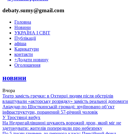
debaty.sumy@gmail.com
Головна
Новини
УКРАЇНА І СВІТ
Публікації
афіша
Карикатури
контакти
+
Додати новину
Оголошення
новини
Вчора
Театр замість гречки: в Охтирці людям після обстрілів
влаштували «акторську розрядку» замість реальної допомоги
Авіаудар по Шосткинській громаді: зруйновано об’єкт
інфраструктури, поранений 57-річний чоловік
У Тростянці вибух
На Недригайлівщині шукають ворожий дрон, який міг не
здетонувати: жителів попередили про небезпеку
По 5 тисяч гривень до першого класу: Пенсійний фонд