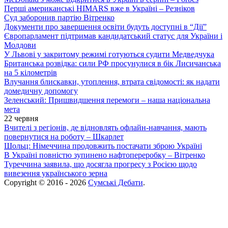
Перші американські HIMARS вже в Україні – Резніков
Суд заборонив партію Вітренко
Документи про завершення освіти будуть доступні в “Дії”
Європарламент підтримав кандидатський статус для України і
Молдови
У Львові у закритому режимі готуються судити Медведчука
Британська розвідка: сили РФ просунулися в бік Лисичанська
на 5 кілометрів
Влучання блискавки, утоплення, втрата свідомості: як надати
домедичну допомогу
Зеленський: Пришвидшення перемоги – наша національна
мета
22 червня
Вчителі з регіонів, де відновлять офлайн-навчання, мають
повернутися на роботу – Шкарлет
Шольц: Німеччина продовжить постачати зброю Україні
В Україні повністю зупинено нафтопереробку – Вітренко
Туреччина заявила, що досягла прогресу з Росією щодо
вивезення українського зерна
Copyright © 2016 - 2026
Сумські Дебати
.