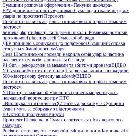
Сумщини розпочав оформлення «Пакунка школяра»
FPV-дрони вже літають вулицями Сум: люди тікали від двох
ударів на проспекті Перемоги
Поки літо плавить асфальт: 5 книжкових історій із зимовим
настроєм
Безпека, фортифікації та підземні школи: Романько розповів
про ключові рішення сесії Сумської облради
ДБР прийшло з обшуками до податкової Сумщини: справа
стосується ймовірного хабаря
Села Шосткинської громади накрила серія ударів: частина
населених пунктів залишилася без води
P1-Sun – рекордсмен за мемами та збитими дронами
ВІДЕО
У Сумах вибухотехніки поліції та рятувальники знешкодили
500-кілограмову фугасну авіабомбу
ВІДЕО
Поки літо плавить асфальт: 5 книжкових історій із зимовим
настроєм
У Шостці за майже 60 мільйонів гривень модернізують
навчальний корпус центру ПТО
«Вирішувала питання» за $7 тисяч: адвокатку із Сумщини
судитимуть за оборудку з відстрочками
В Охтирці пролунали вибухи
Проспект Шевченка в Сумах оговтується після чергового
авіаудару
Росіяни застосовують саморобні міни-пастки «Лампочка-Н»