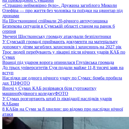
на прикордонні Сумщини
«Страшно неймовірно було». Дружина загиблого Миколи
Олефіра — про життя без чоловіка та поїздки на цвинтар під
дронами
На Шосткинщині спіймали 20-річного автоугонщика
Безпекова ситуація в Сумській області станом на ранок 6
серпня
Увечері Шосткинську громаду атакували безпілотники
У Сумській громаді приймають документи на матеріальну
допомогу дітям загиблих захисників і захисниць на 2027 рік
Троє людей перебувають у лікарні після нічних ударів КАБ по
Сумах
Вранці під ударом ворога опинилася Глухівська громада
До трьох університетів Сум подали майже 11,8 тисячі заяв на
вступ
Наслідки ще одного нічного удару по Сумах: бомба пробила
дах ТЦ
ФОТО
Вночі у Сумах КАБ розірвався біля гуртожитку
машинобудівного коледжу
ФОТО
У Сумах розгортають штаб із ліквідації наслідків ударів
КАБами
8 КАБів на Суми за 8 хвилин: що відомо про наслідки нічної
атаки