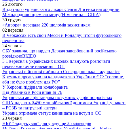
26 лютого
Видатного українського лікаря Сергія Лисенка нагородили
Міжнародною премією миру (Німеччина – США)
30 грудня
«Аврора» передала 220 шоломів захисникам
02 вересня
В Черкассах есть свои Месси и Роналду: итоги футбольного
первенства
24 червня
СБУ заявила, що нардеп Деркач завербований російською
розвідкою
ВІДЕО
З 1 вересня в українських школах планують розпочати
переважно очне навчання – ОП
Українські військові вийшли з Сєвєродонецька – журналіст
Кремль відреагував на кандидатство України в ЄС: “головне,
аби не було проблем для РФ”
У Херсоні підірвали колаборанта
Під Рязанню в Росії впав Іл-76
Українська авіація завдала потужних ударів по росіянах
США надають $450 млн військової допомоги Україні, у пакеті
– РСЗВ та патрульні катери
Україна отримала статус кандидата на вступ в ЄС
23 червня
НБУ “надрукував” для уряду ще 35 мільярдів
McDonald’s може відкритися в Україні в серпні – Forbes