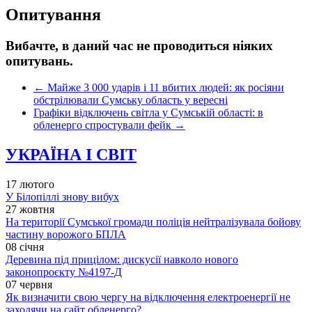
Опитування
Вибачте, в даний час не проводиться ніяких
опитувань.
←
Майже 3 000 ударів і 11 вбитих людей: як росіяни
обстрілювали Сумську область у вересні
Графіки відключень світла у Сумській області: в
обленерго спростували фейк
→
УКРАЇНА І СВІТ
17 лютого
У Білопіллі знову вибух
27 жовтня
На території Сумської громади поліція нейтралізувала бойову
частину ворожого БПЛА
08 січня
Деревина під прицілом: дискусії навколо нового
законопроєкту №4197-Д
07 червня
Як визначити свою чергу на відключення електроенергії не
заходячи на сайт обленерго?