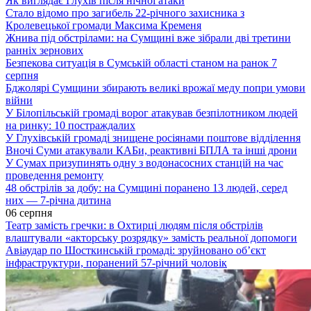
Як виглядає Глухів після нічної атаки
Стало відомо про загибель 22-річного захисника з
Кролевецької громади Максима Кременя
Жнива під обстрілами: на Сумщині вже зібрали дві третини
ранніх зернових
Безпекова ситуація в Сумській області станом на ранок 7
серпня
Бджолярі Сумщини збирають великі врожаї меду попри умови
війни
У Білопільській громаді ворог атакував безпілотником людей
на ринку: 10 постраждалих
У Глухівській громаді знищене росіянами поштове відділення
Вночі Суми атакували КАБи, реактивні БПЛА та інші дрони
У Сумах призупинять одну з водонасосних станцій на час
проведення ремонту
48 обстрілів за добу: на Сумщині поранено 13 людей, серед
них — 7-річна дитина
06 серпня
Театр замість гречки: в Охтирці людям після обстрілів
влаштували «акторську розрядку» замість реальної допомоги
Авіаудар по Шосткинській громаді: зруйновано об’єкт
інфраструктури, поранений 57-річний чоловік