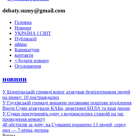
debaty.sumy@gmail.com
Головна
Новини
УКРАЇНА І СВІТ
Публікації
афіша
Карикатури
контакти
+
Додати новину
Оголошення
новини
У Білопільській громаді ворог атакував безпілотником людей
на ринку: 10 постраждалих
У Глухівській громаді знищене росіянами поштове відділення
Вночі Суми атакували КАБи, реактивні БПЛА та інші дрони
У Сумах призупинять одну з водонасосних станцій на час
проведення ремонту
48 обстрілів за добу: на Сумщині поранено 13 людей, серед
них — 7-річна дитина
Вчора