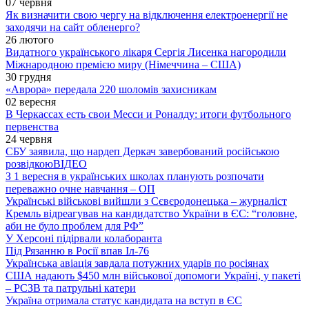
07 червня
Як визначити свою чергу на відключення електроенергії не
заходячи на сайт обленерго?
26 лютого
Видатного українського лікаря Сергія Лисенка нагородили
Міжнародною премією миру (Німеччина – США)
30 грудня
«Аврора» передала 220 шоломів захисникам
02 вересня
В Черкассах есть свои Месси и Роналду: итоги футбольного
первенства
24 червня
СБУ заявила, що нардеп Деркач завербований російською
розвідкою
ВІДЕО
З 1 вересня в українських школах планують розпочати
переважно очне навчання – ОП
Українські військові вийшли з Сєвєродонецька – журналіст
Кремль відреагував на кандидатство України в ЄС: “головне,
аби не було проблем для РФ”
У Херсоні підірвали колаборанта
Під Рязанню в Росії впав Іл-76
Українська авіація завдала потужних ударів по росіянах
США надають $450 млн військової допомоги Україні, у пакеті
– РСЗВ та патрульні катери
Україна отримала статус кандидата на вступ в ЄС