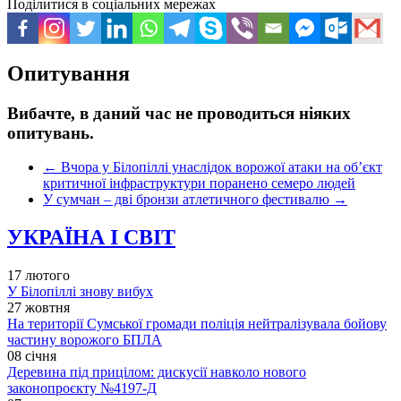
Поділитися в соціальних мережах
Опитування
Вибачте, в даний час не проводиться ніяких
опитувань.
←
Вчора у Білопіллі унаслідок ворожої атаки на об’єкт
критичної інфраструктури поранено семеро людей
У сумчан – дві бронзи атлетичного фестивалю
→
УКРАЇНА І СВІТ
17 лютого
У Білопіллі знову вибух
27 жовтня
На території Сумської громади поліція нейтралізувала бойову
частину ворожого БПЛА
08 січня
Деревина під прицілом: дискусії навколо нового
законопроєкту №4197-Д