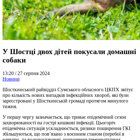
У Шостці двох дітей покусали домашні
собаки
13:20 /
27 серпня 2024
Новини
Шосткинський райвідділ Сумського обласного ЦКПХ звітує
про кількість нових випадків інфекційних хвороб, які були
зареєстровані у Шосткинській громаді протягом минулого
тижня.
У першу чергу зазначається, що триває епідемічний сезон
захворюваності на гострі кишкові інфекції. Цьогоріч
епідемічна ситуація ускладнюється, ризики поширення ГКІ
збільшуються, що пов’язано з воєнним станом (перебої в
електро- та водопостачанні, порушення температурних