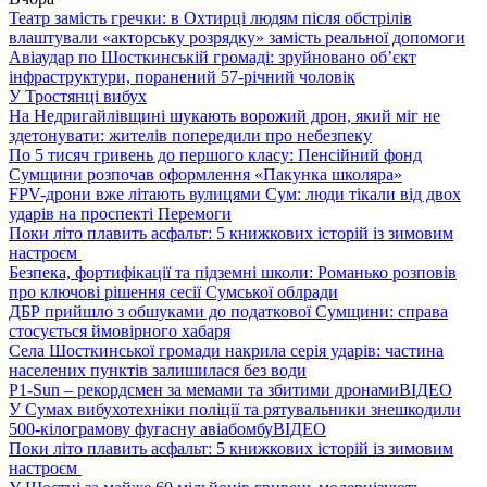
Театр замість гречки: в Охтирці людям після обстрілів
влаштували «акторську розрядку» замість реальної допомоги
Авіаудар по Шосткинській громаді: зруйновано об’єкт
інфраструктури, поранений 57-річний чоловік
У Тростянці вибух
На Недригайлівщині шукають ворожий дрон, який міг не
здетонувати: жителів попередили про небезпеку
По 5 тисяч гривень до першого класу: Пенсійний фонд
Сумщини розпочав оформлення «Пакунка школяра»
FPV-дрони вже літають вулицями Сум: люди тікали від двох
ударів на проспекті Перемоги
Поки літо плавить асфальт: 5 книжкових історій із зимовим
настроєм
Безпека, фортифікації та підземні школи: Романько розповів
про ключові рішення сесії Сумської облради
ДБР прийшло з обшуками до податкової Сумщини: справа
стосується ймовірного хабаря
Села Шосткинської громади накрила серія ударів: частина
населених пунктів залишилася без води
P1-Sun – рекордсмен за мемами та збитими дронами
ВІДЕО
У Сумах вибухотехніки поліції та рятувальники знешкодили
500-кілограмову фугасну авіабомбу
ВІДЕО
Поки літо плавить асфальт: 5 книжкових історій із зимовим
настроєм