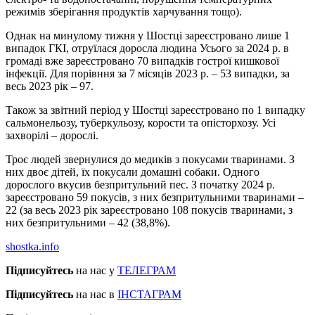
режимів зберігання продуктів харчування тощо).
Однак на минулому тижня у Шостці зареєстровано лише 1
випадок ГКІ, отруїлася доросла людина Усього за 2024 р. в
громаді вже зареєстровано 70 випадків гострої кишкової
інфекції. Для порівння за 7 місяців 2023 р. – 53 випадки, за
весь 2023 рік – 97.
Також за звітний період у Шостці зареєстровано по 1 випадку
сальмонельозу, туберкульозу, корости та опісторхозу. Усі
захворілі – дорослі.
Троє людей звернулися до медиків з покусами тваринами. З
них двоє дітей, їх покусали домашні собаки. Одного
дорослого вкусив безпритульний пес. З початку 2024 р.
зареєстровано 59 покусів, з них безпритульними тваринами –
22 (за весь 2023 рік зареєстровано 108 покусів тваринами, з
них безпритульними – 42 (38,8%).
shostka.info
Підписуйтесь
на нас у
ТЕЛЕГРАМ
Підписуйтесь
на нас в
ІНСТАГРАМ