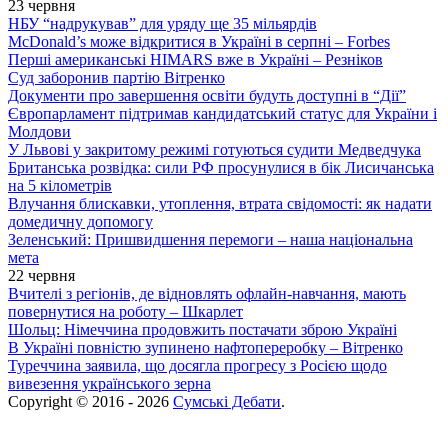
23 червня
НБУ “надрукував” для уряду ще 35 мільярдів
McDonald’s може відкритися в Україні в серпні – Forbes
Перші американські HIMARS вже в Україні – Резніков
Суд заборонив партію Вітренко
Документи про завершення освіти будуть доступні в “Дії”
Європарламент підтримав кандидатський статус для України і
Молдови
У Львові у закритому режимі готуються судити Медведчука
Британська розвідка: сили РФ просунулися в бік Лисичанська
на 5 кілометрів
Влучання блискавки, утоплення, втрата свідомості: як надати
домедичну допомогу
Зеленський: Пришвидшення перемоги – наша національна
мета
22 червня
Вчителі з регіонів, де відновлять офлайн-навчання, мають
повернутися на роботу – Шкарлет
Шольц: Німеччина продовжить постачати зброю Україні
В Україні повністю зупинено нафтопереробку – Вітренко
Туреччина заявила, що досягла прогресу з Росією щодо
вивезення українського зерна
Copyright © 2016 - 2026
Сумські Дебати
.