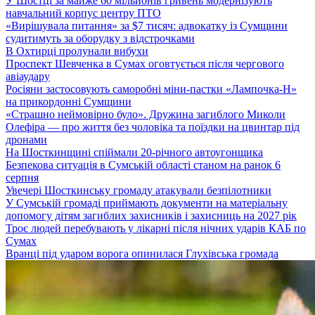
У Шостці за майже 60 мільйонів гривень модернізують
навчальний корпус центру ПТО
«Вирішувала питання» за $7 тисяч: адвокатку із Сумщини
судитимуть за оборудку з відстрочками
В Охтирці пролунали вибухи
Проспект Шевченка в Сумах оговтується після чергового
авіаудару
Росіяни застосовують саморобні міни-пастки «Лампочка-Н»
на прикордонні Сумщини
«Страшно неймовірно було». Дружина загиблого Миколи
Олефіра — про життя без чоловіка та поїздки на цвинтар під
дронами
На Шосткинщині спіймали 20-річного автоугонщика
Безпекова ситуація в Сумській області станом на ранок 6
серпня
Увечері Шосткинську громаду атакували безпілотники
У Сумській громаді приймають документи на матеріальну
допомогу дітям загиблих захисників і захисниць на 2027 рік
Троє людей перебувають у лікарні після нічних ударів КАБ по
Сумах
Вранці під ударом ворога опинилася Глухівська громада