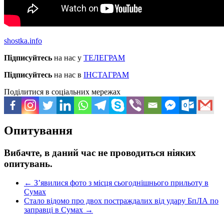
shostka.info
Підписуйтесь
на нас у
ТЕЛЕГРАМ
Підписуйтесь
на нас в
ІНСТАГРАМ
Поділитися в соціальних мережах
Опитування
Вибачте, в даний час не проводиться ніяких
опитувань.
←
З’явилися фото з місця сьогоднішнього прильоту в
Сумах
Стало відомо про двох постраждалих від удару БпЛА по
заправці в Сумах
→