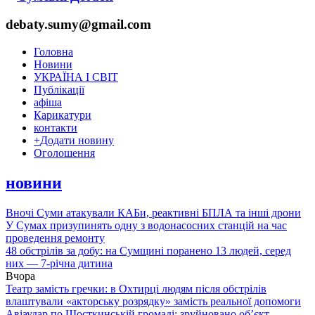
debaty.sumy@gmail.com
Головна
Новини
УКРАЇНА І СВІТ
Публікації
афіша
Карикатури
контакти
+
Додати новину
Оголошення
новини
Вночі Суми атакували КАБи, реактивні БПЛА та інші дрони
У Сумах призупинять одну з водонасосних станцій на час
проведення ремонту
48 обстрілів за добу: на Сумщині поранено 13 людей, серед
них — 7-річна дитина
Вчора
Театр замість гречки: в Охтирці людям після обстрілів
влаштували «акторську розрядку» замість реальної допомоги
Авіаудар по Шосткинській громаді: зруйновано об’єкт