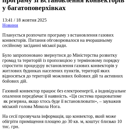
у багатоповерхівках
13:41 /
18 жовтня 2025
Новини
Планується розпочати програму з встановлення газових
конвекторів. Питання обговорювалося на вчорашньому
сесійному засіданні міської ради.
Було запропоновано звернутися до Міністерства розвитку
громад та територій із пропозицією у терміновому порядку
спростити процедуру встановлення газових конвекторів у
житлових будинках населених пунктів, території яких
відносяться до територій можливих бойових дій та активних
бойових дій.
Газовий конвектор працює без електроенергії, а індивідуальне
опалення передбачає її наявність. «Ця система працюватиме
як резервна, якщо хтось буде її встановлювати», – зауважив
міський голова Микола Нога.
На сесії прозвучала інформація, що конвектор, який може
обігріти приміщення площею до 30 кв. м, коштує близько 10
тис. грн.