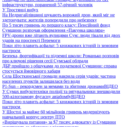
інфраструктури, поранений 57-річний чоловік
У Тростянці вибух
На Недригайлівщині шукають ворожий дрон, який міг не
здетонувати: жителів попередили про небезпеку
По 5 тисяч гривень до першого класу: Пенсійний фонд
Сумщини розпочав оформлення «Пакунка школяра»
FPV-дрони вже літають вулицями Сум: люди тікали від двох
ударів на проспекті Перемоги
Поки літо плавить асфальт: 5 книжкових історій із зимовим
настроєм
Безпека, фортифікації та підземні школи: Романько розповів
про ключові рішення сесії Сумської облради
ДБР прийшло з обшуками до податкової Сумщини: справа
стосується ймовірного хабаря
Села Шосткинської громади накрила серія ударів: частина
населених пунктів залишилася без води
P1-Sun – рекордсмен за мемами та збитими дронами
ВІДЕО
У Сумах вибухотехніки поліції та рятувальники знешкодили
500-кілограмову фугасну авіабомбу
ВІДЕО
Поки літо плавить асфальт: 5 книжкових історій із зимовим
настроєм
У Шостці за майже 60 мільйонів гривень модернізують
навчальний корпус центру ПТО
«Вирішувала питання» за $7 тисяч: адвокатку із Сумщини