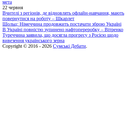
мета
22 червня
Вчителі з регіонів, де відновлять офлайн-навчання, мають
повернутися на роботу – Шкарлет
Шольц: Німеччина продовжить постачати зброю Україні
В Україні повністю зупинено нафтопереробку – Вітренко
Туреччина заявила, що досягла прогресу з Росією щодо
вивезення українського зерна
Copyright © 2016 - 2026
Сумські Дебати
.