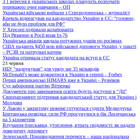
З 1 вересня в українських школах планують розпочати
переважно очне навчання – ОП
Українські військові вийшли з Сєвєродонецька – журналіст
Кремль відреагував на кандидатство України в ЄС: “головне,
аби не було проблем для РФ”
У Херсоні підірвали колаборанта
Під Рязанню в Росії впав Іл-76
Українська авіація завдала потужних ударів по росіянах
США надають $450 млн військової допомоги Україні, у пакеті
– РСЗВ та патрульні катери
Україна отримала статус кандидата на вступ в ЄС
23 червня
НБУ “надрукував” для уряду ще 35 мільярдів
McDonald’s може відкритися в Україні в серпні – Forbes
Перші американські HIMARS вже в Україні – Резніков
Суд заборонив партію Вітренко
Документи про завершення освіти будуть доступні в “Дії”
Європарламент підтримав кандидатський статус для України і
Молдови
У Львові у закритому режимі готуються судити Медведчука
Британська розвідка: сили РФ просунулися в бік Лисичанська
на 5 кілометрів
Влучання блискавки, утоплення, втрата свідомості: як надати
домедичну допомогу
Зеленський: Пришвидшення перемоги – наша національна