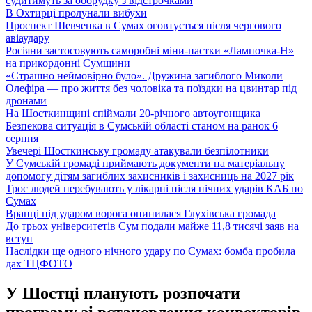
судитимуть за оборудку з відстрочками
В Охтирці пролунали вибухи
Проспект Шевченка в Сумах оговтується після чергового
авіаудару
Росіяни застосовують саморобні міни-пастки «Лампочка-Н»
на прикордонні Сумщини
«Страшно неймовірно було». Дружина загиблого Миколи
Олефіра — про життя без чоловіка та поїздки на цвинтар під
дронами
На Шосткинщині спіймали 20-річного автоугонщика
Безпекова ситуація в Сумській області станом на ранок 6
серпня
Увечері Шосткинську громаду атакували безпілотники
У Сумській громаді приймають документи на матеріальну
допомогу дітям загиблих захисників і захисниць на 2027 рік
Троє людей перебувають у лікарні після нічних ударів КАБ по
Сумах
Вранці під ударом ворога опинилася Глухівська громада
До трьох університетів Сум подали майже 11,8 тисячі заяв на
вступ
Наслідки ще одного нічного удару по Сумах: бомба пробила
дах ТЦ
ФОТО
У Шостці планують розпочати
програму зі встановлення конвекторів