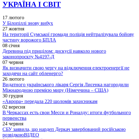
УКРАЇНА І СВІТ
17 лютого
У Білопіллі знову вибух
27 жовтня
На території Сумської громади поліція нейтралізувала бойову
частину ворожого БПЛА
08 січня
Деревина під прицілом: дискусії навколо нового
законопроєкту №4197-Д
07 червня
Як визначити свою чергу на відключення електроенергії не
заходячи на сайт обленерго?
26 лютого
Видатного українського лікаря Сергія Лисенка нагородили
Міжнародною премією миру (Німеччина – США)
30 грудня
«Аврора» передала 220 шоломів захисникам
02 вересня
В Черкассах есть свои Месси и Роналду: итоги футбольного
первенства
24 червня
СБУ заявила, що нардеп Деркач завербований російською
розвідкою
ВІДЕО