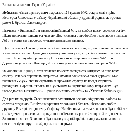
Вічна шана та слава Герою України!
Небилиця Євген Григорович
народився 24 травня 1992 року в селі Биріне
Новгород-Сіверського району Чернігівської області у дружній родині, де зростав
разом із братом Олександром.
Навчався у Бирінській загальноосвітній школі №1, де здобув повну середню освіту.
Після закінчення школи вступив до Шосткинського професійно-технічного училища
№10 та опанував професію електрогазозварювальника.
Ще з дитинства Євген цікавився риболовлею та спортом, і ці захоплення залишилися
з ним на все життя. Проходив строкову військову службу в Автономній Республіці
Крим. Після служби працював у Шосткинській виправній колонії №66 та в
Державній установі «Новгород-Сіверська установа виконання покарань №31».
26 жовтня 2018 року Євген прийняв присягу та підписав контракт на військову
службу. Він був справжнім патріотом, мужнім захисником своєї держави. Мав
позивний «Жук», звання сержанта та проходив службу на посаді старшого
розвідника. Боронив Україну на Сумському та Чернігівському напрямках. Був
нагороджений відзнаками «10 років сумлінної служби» та «Учасник бойових дій».
Для рідних та друзів Євген назавжди залишиться чесною, відкритою, доброю та
світлою людиною. Він був найкращим чоловіком і батьком, безмежно любив
дружину Вікторію та донечку Софійку. Найбільшим щастям для нього було обійняти
своїх дівчат, провести час із родиною, побачити, як росте й танцює його донечка.
Заповітною мрією Захисника було жити у мирній країні, подорожувати разом із
сім’єю та бути поруч із найдорожчими людьми.