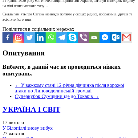
21 травня 2026 року Євген Небилиця, вірний син України, загинув внаслідок підриву
на міні невизначеного типу…
Світла пам’ять про Євгена назавжди житиме у серцях рідних, побратимів, друзів та
всіх, хто його знав.
Поділитися в соціальних мережах
Опитування
Вибачте, в даний час не проводиться ніяких
опитувань.
←
У важкому стані 12-річна дівчинка після ворожої
атаки по Липоводолинській громаді
Суперкубок Сумщини їде до Токарів
→
УКРАЇНА І СВІТ
17 лютого
У Білопіллі знову вибух
27 жовтня