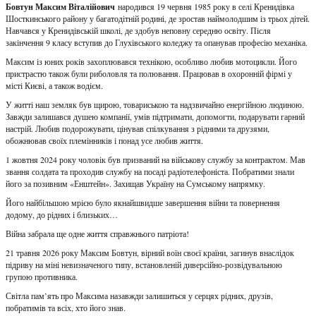
Бовтун Максим Віталійович
народився 19 червня 1985 року в селі Кренидівка
Шосткинського району у багатодітній родині, де зростав наймолодшим із трьох дітей.
Навчався у Кренидівській школі, де здобув неповну середню освіту. Після
закінчення 9 класу вступив до Глухівського коледжу та опанував професію механіка.
Максим із юних років захоплювався технікою, особливо любив мотоцикли. Його
пристрастю також були риболовля та полювання. Працював в охоронній фірмі у
місті Києві, а також водієм.
У житті наш земляк був щирою, товариською та надзвичайно енергійною людиною.
Завжди залишався душею компанії, умів підтримати, допомогти, подарувати гарний
настрій. Любив подорожувати, цінував спілкування з рідними та друзями,
обожнював своїх племінників і понад усе любив життя.
1 жовтня 2024 року чоловік був призваний на військову службу за контрактом. Мав
звання солдата та проходив службу на посаді радіотелефоніста. Побратими знали
його за позивним «Енштейн». Захищав Україну на Сумському напрямку.
Його найбільшою мрією було якнайшвидше завершення війни та повернення
додому, до рідних і близьких…
Війна забрала ще одне життя справжнього патріота!
21 травня 2026 року Максим Бовтун, вірний воїн своєї країни, загинув внаслідок
підриву на міні невизначеного типу, встановленій диверсійно-розвідувальною
групою противника.
Світла пам’ять про Максима назавжди залишиться у серцях рідних, друзів,
побратимів та всіх, хто його знав.