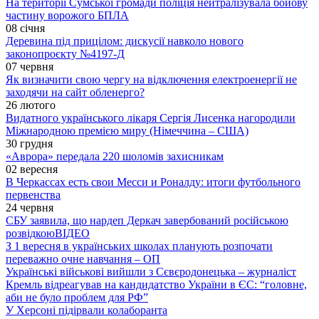
На території Сумської громади поліція нейтралізувала бойову
частину ворожого БПЛА
08 січня
Деревина під прицілом: дискусії навколо нового
законопроєкту №4197-Д
07 червня
Як визначити свою чергу на відключення електроенергії не
заходячи на сайт обленерго?
26 лютого
Видатного українського лікаря Сергія Лисенка нагородили
Міжнародною премією миру (Німеччина – США)
30 грудня
«Аврора» передала 220 шоломів захисникам
02 вересня
В Черкассах есть свои Месси и Роналду: итоги футбольного
первенства
24 червня
СБУ заявила, що нардеп Деркач завербований російською
розвідкою
ВІДЕО
З 1 вересня в українських школах планують розпочати
переважно очне навчання – ОП
Українські військові вийшли з Сєвєродонецька – журналіст
Кремль відреагував на кандидатство України в ЄС: “головне,
аби не було проблем для РФ”
У Херсоні підірвали колаборанта