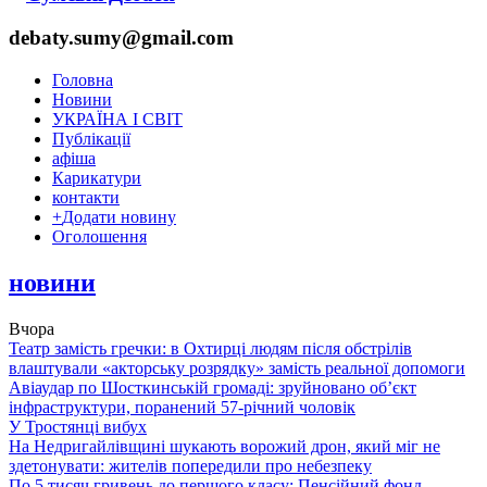
debaty.sumy@gmail.com
Головна
Новини
УКРАЇНА І СВІТ
Публікації
афіша
Карикатури
контакти
+
Додати новину
Оголошення
новини
Вчора
Театр замість гречки: в Охтирці людям після обстрілів
влаштували «акторську розрядку» замість реальної допомоги
Авіаудар по Шосткинській громаді: зруйновано об’єкт
інфраструктури, поранений 57-річний чоловік
У Тростянці вибух
На Недригайлівщині шукають ворожий дрон, який міг не
здетонувати: жителів попередили про небезпеку
По 5 тисяч гривень до першого класу: Пенсійний фонд