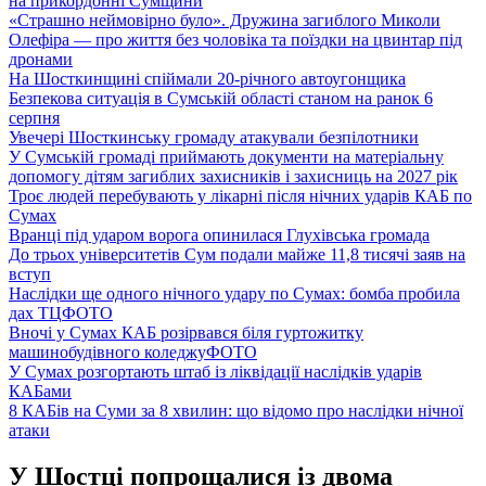
на прикордонні Сумщини
«Страшно неймовірно було». Дружина загиблого Миколи
Олефіра — про життя без чоловіка та поїздки на цвинтар під
дронами
На Шосткинщині спіймали 20-річного автоугонщика
Безпекова ситуація в Сумській області станом на ранок 6
серпня
Увечері Шосткинську громаду атакували безпілотники
У Сумській громаді приймають документи на матеріальну
допомогу дітям загиблих захисників і захисниць на 2027 рік
Троє людей перебувають у лікарні після нічних ударів КАБ по
Сумах
Вранці під ударом ворога опинилася Глухівська громада
До трьох університетів Сум подали майже 11,8 тисячі заяв на
вступ
Наслідки ще одного нічного удару по Сумах: бомба пробила
дах ТЦ
ФОТО
Вночі у Сумах КАБ розірвався біля гуртожитку
машинобудівного коледжу
ФОТО
У Сумах розгортають штаб із ліквідації наслідків ударів
КАБами
8 КАБів на Суми за 8 хвилин: що відомо про наслідки нічної
атаки
У Шостці попрощалися із двома