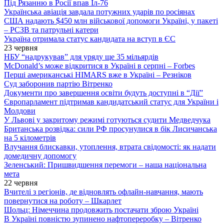
Під Рязанню в Росії впав Іл-76
Українська авіація завдала потужних ударів по росіянах
США надають $450 млн військової допомоги Україні, у пакеті
– РСЗВ та патрульні катери
Україна отримала статус кандидата на вступ в ЄС
23 червня
НБУ “надрукував” для уряду ще 35 мільярдів
McDonald’s може відкритися в Україні в серпні – Forbes
Перші американські HIMARS вже в Україні – Резніков
Суд заборонив партію Вітренко
Документи про завершення освіти будуть доступні в “Дії”
Європарламент підтримав кандидатський статус для України і
Молдови
У Львові у закритому режимі готуються судити Медведчука
Британська розвідка: сили РФ просунулися в бік Лисичанська
на 5 кілометрів
Влучання блискавки, утоплення, втрата свідомості: як надати
домедичну допомогу
Зеленський: Пришвидшення перемоги – наша національна
мета
22 червня
Вчителі з регіонів, де відновлять офлайн-навчання, мають
повернутися на роботу – Шкарлет
Шольц: Німеччина продовжить постачати зброю Україні
В Україні повністю зупинено нафтопереробку – Вітренко