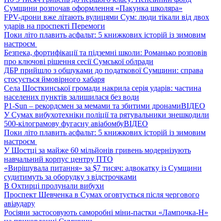
Сумщини розпочав оформлення «Пакунка школяра»
FPV-дрони вже літають вулицями Сум: люди тікали від двох
ударів на проспекті Перемоги
Поки літо плавить асфальт: 5 книжкових історій із зимовим
настроєм
Безпека, фортифікації та підземні школи: Романько розповів
про ключові рішення сесії Сумської облради
ДБР прийшло з обшуками до податкової Сумщини: справа
стосується ймовірного хабаря
Села Шосткинської громади накрила серія ударів: частина
населених пунктів залишилася без води
P1-Sun – рекордсмен за мемами та збитими дронами
ВІДЕО
У Сумах вибухотехніки поліції та рятувальники знешкодили
500-кілограмову фугасну авіабомбу
ВІДЕО
Поки літо плавить асфальт: 5 книжкових історій із зимовим
настроєм
У Шостці за майже 60 мільйонів гривень модернізують
навчальний корпус центру ПТО
«Вирішувала питання» за $7 тисяч: адвокатку із Сумщини
судитимуть за оборудку з відстрочками
В Охтирці пролунали вибухи
Проспект Шевченка в Сумах оговтується після чергового
авіаудару
Росіяни застосовують саморобні міни-пастки «Лампочка-Н»